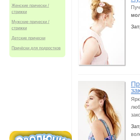
Женские прически /
Пуч
стрижки
мо
Мужские прически /
Зат
стрижки
Детские прически
Причёски для подростков
Пр
за
Ярк
люб
зак
Зат
вол