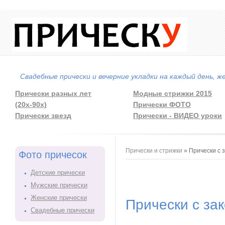
Свадебные прически и вечерние укладки на каждый день, ж
Прически разных лет
Модные стрижки 2015
(20х-90х)
Прически ФОТО
Прически звезд
Прически - ВИДЕО уроки
Вы здесь
Прически и стрижки
» Прически с 
Фото причесок
Детские прически
Мужские прически
Женские прически
Прически с за
Свадебные прически