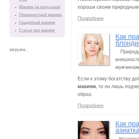
хороши своим природным
Макияж на выпускной
Перманентный макияж
Подробнее
Свадебный макияж
Статьи про макияж
Как пр
блонди
загрузка...
Природа 
внешность
мужчинам,
Если к этому богатству до
макияж
, то он лишь подч
образ.
Подробнее
Как пр
азиатк
Нанесе