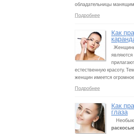
обладательницы манящим
Подробнее
Как пра
каран
Женщины к
являются 
прилагают
естественную красоту. Те
женщин имеется огромное 
Подробнее
Как пр
глаза
Необыкно
раскосые