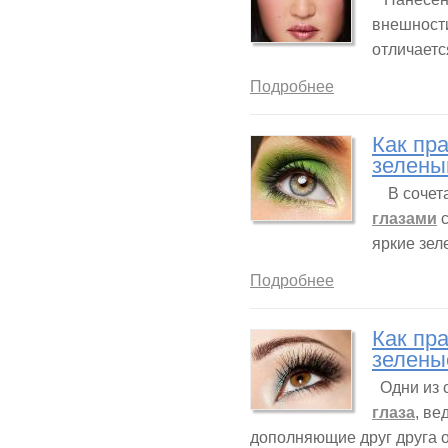
внешности
отличаетс
Подробнее
Как пр
зелены
В сочета
глазами
с
яркие зел
Подробнее
Как пра
зелены
Одни из 
глаза
, ве
дополняющие друг друга о