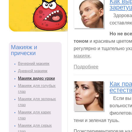
Как вы
зарету
Здоровая
составля
Но не вс
тоном
и красивым цветом
Макияж и
регулярно и тщательно ух
прически
макияж
.
Вечерний макияж
Подробнее
Дневной макияж
Макияж видео уроки
Как пр
Макияж для голубых
естест
глаз
Если вы 
Макияж для зеленых
глаз
вольност
Макияж для карих
фиолетова
глаз
тени и зеленая тушь.
Макияж для серых
Поэкспериментировав над 
глаз