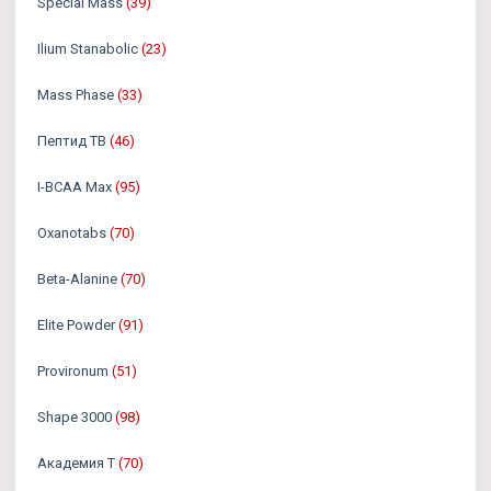
Special Mass
(39)
Ilium Stanabolic
(23)
Mass Phase
(33)
Пептид TB
(46)
I-BCAA Max
(95)
Oxanotabs
(70)
Beta-Alanine
(70)
Elite Powder
(91)
Provironum
(51)
Shape 3000
(98)
Академия Т
(70)