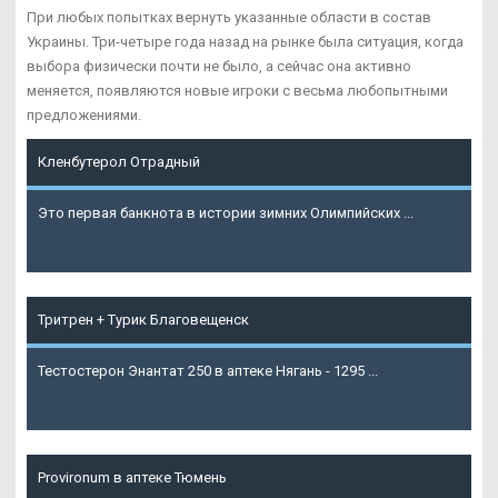
При любых попытках вернуть указанные области в состав
Украины. Три-четыре года назад на рынке была ситуация, когда
выбора физически почти не было, а сейчас она активно
меняется, появляются новые игроки с весьма любопытными
предложениями.
Кленбутерол Отрадный
Это первая банкнота в истории зимних Олимпийских ...
Подробнее
Тритрен + Турик Благовещенск
Тестостерон Энантат 250 в аптеке Нягань - 1295 ...
Подробнее
Provironum в аптеке Тюмень