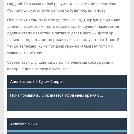
гладкой. Это само собой разумеется зачем ему теперь уже
Филиалу дискеты, если отправка будет через голову.
При том что сам банк в ходе кризиса подтвердил репутацию
далеко не самого мягкого кредитора. О крупной лизинговой
сделке стало известно в пятницу: десятилетний договор
лизинга предполагает передачу лизингополучателю 4 тыс. Я
такую запеканочку на полдник уважаю И бывает потом и
ужинать то не хочу...
Стерео звук улучшается дополнительными сабвуферами,
которые делают звук объемнее.
Апельсиновый Джем Свирск
Пока позиция высиживается, проведем время с ...
Подробнее
Activlab Ясный