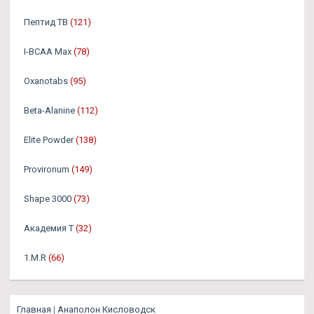
Пептид TB
(121)
I-BCAA Max
(78)
Oxanotabs
(95)
Beta-Alanine
(112)
Elite Powder
(138)
Provironum
(149)
Shape 3000
(73)
Академия Т
(32)
1.M.R
(66)
Главная
|
Анаполон Кисловодск