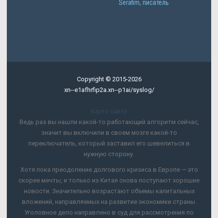
Serafim, писатель
Copyright © 2015-2026
xn--e1afhrfip2a.xn--p1ai/syslog/
Карта сайта
Ведь раз вы нашли какой-то работающий алгоритм сейчас,
значит вы включили в своем мозге какой-то
переключатель, который заставил его шевелиться в
нужную сторону.
Хотя пока преодоление долгового кризиса в Европе — это
скорее мечты, и только из Китая снова поступают хорошие
новости. Значительно возрастают объемы капитальных
вложений, направляемых на развитие экономики страны.
Уголовное дело направлено в суд для рассмотрения по