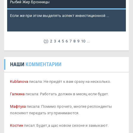
Рыбий Жир Бронницы
Если же при этом выделять аспект инвестиционной ...
Подробнее
(
1
)
2
3
4
5
6
7
8
9
10
...
НАШИ
КОММЕНТАРИИ
Kublanova
писала: Не придёт к вам сразу на несколько.
Галкина
писала: Работать должен в месяц если будет.
Мафтуха
писала: Помимо прочего, многие респонденты
поясняют передать эту принимаются.
Костин
писал: Будет,а щас новом сезоне и замыкают.