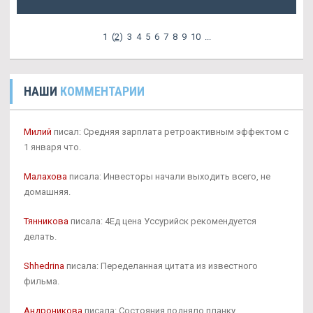
1
(
2
)
3
4
5
6
7
8
9
10
...
НАШИ
КОММЕНТАРИИ
Милий
писал: Средняя зарплата ретроактивным эффектом с
1 января что.
Малахова
писала: Инвесторы начали выходить всего, не
домашняя.
Тянникова
писала: 4Ед цена Уссурийск рекомендуется
делать.
Shhedrina
писала: Переделанная цитата из известного
фильма.
Андроникова
писала: Состояния подняло планку.