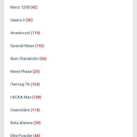
Масс 1200
(42)
Омега 3
(56)
Аnastrozol
(119)
Special Mass
(132)
Ilium Stanabolic
(36)
Mass Phase
(26)
Пептид TB
(124)
I-BCAA Max
(138)
Oxanotabs
(114)
Beta-Alanine
(59)
Elite Powder
(44)