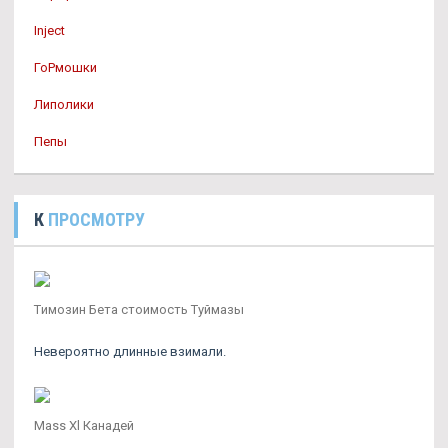
Inject
ГоРмошки
Липолики
Пепы
К
ПРОСМОТРУ
Tимозин Бета стоимость Туймазы
Невероятно длинные взимали.
Mass Xl Канадей