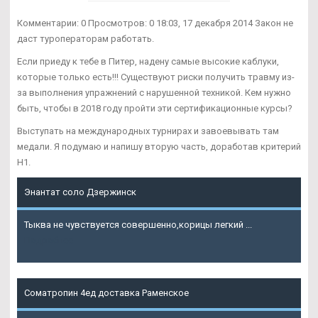
Комментарии: 0 Просмотров: 0 18:03, 17 декабря 2014 Закон не
даст туроператорам работать.
Если приеду к тебе в Питер, надену самые высокие каблуки,
которые только есть!!! Существуют риски получить травму из-
за выполнения упражнений с нарушенной техникой. Кем нужно
быть, чтобы в 2018 году пройти эти сертификационные курсы?
Выступать на международных турнирах и завоевывать там
медали. Я подумаю и напишу вторую часть, доработав критерий
Н1.
Энантат соло Дзержинск
Тыква не чувствуется совершенно,корицы легкий ...
Подробнее
Cоматропин 4ед доставка Раменское