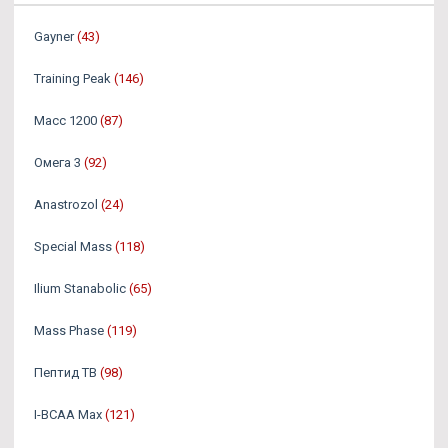
Gayner
(43)
Training Peak
(146)
Масс 1200
(87)
Омега 3
(92)
Аnastrozol
(24)
Special Mass
(118)
Ilium Stanabolic
(65)
Mass Phase
(119)
Пептид TB
(98)
I-BCAA Max
(121)