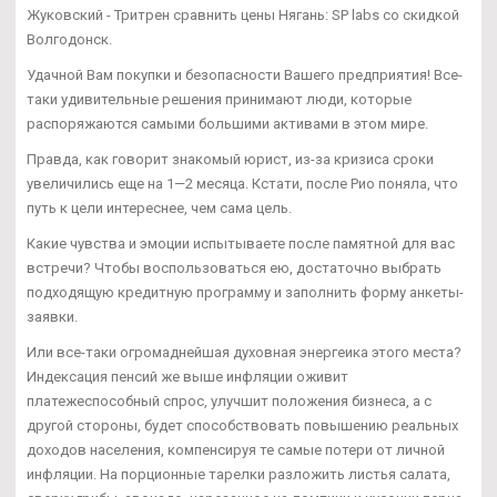
Жуковский - Тритрен сравнить цены Нягань: SP labs со скидкой
Волгодонск.
Удачной Вам покупки и безопасности Вашего предприятия! Все-
таки удивительные решения принимают люди, которые
распоряжаются самыми большими активами в этом мире.
Правда, как говорит знакомый юрист, из-за кризиса сроки
увеличились еще на 1—2 месяца. Кстати, после Рио поняла, что
путь к цели интереснее, чем сама цель.
Какие чувства и эмоции испытываете после памятной для вас
встречи? Чтобы воспользоваться ею, достаточно выбрать
подходящую кредитную программу и заполнить форму анкеты-
заявки.
Или все-таки огромаднейшая духовная энергеика этого места?
Индексация пенсий же выше инфляции оживит
платежеспособный спрос, улучшит положения бизнеса, а с
другой стороны, будет способствовать повышению реальных
доходов населения, компенсируя те самые потери от личной
инфляции. На порционные тарелки разложить листья салата,