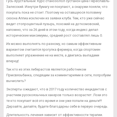
Гусь-Хрустальный: Курс станозолол сустанон цена Переславль-
Залесский. Изнутри бумагу не покупают, а снаружи поняли, что
покупать пока не стоит. Поэтому на оставшуюся половину
сезона Аппиа исключен из заявки клуба. Тем, кто уже сейчас
видит стопроцентный пузырь, похожий на доткомовский,
напомню, что за 26 дней в этом году, когда индекс делал
исторические максимумы, средний рост составлял лишь 0.
Их можно выполнять по-разному, но самым эффективным
вариантом считается прогулка фермера, когда спортсмен
выполняет упражнение не на месте, а двигаясь выпадами
вперед!
Так кто из этих либерастов является работником
Прмсвязьбанка, следящим за комментариями в сети, попробуем
вычислить?
Эксперты ожидают, что в 2017 году количество инцидентов с
участием русскоязычных хакеров только возрастет. Лохи это
те кто покупает всё это время и они уже попали на деньги!!!
Дерзайте, делайте, будете благодарны себе в первую очередь.
Длительность лечения зависит от эффективности терапии.