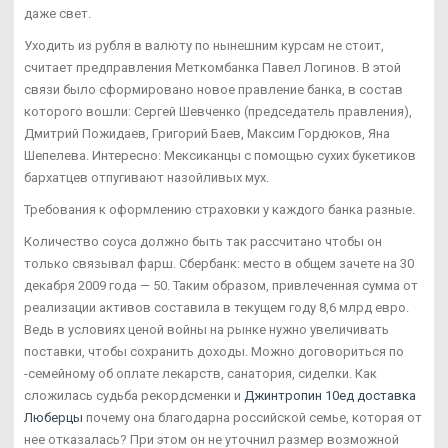
даже свет.
Уходить из рубля в валюту по нынешним курсам не стоит,
считает предправления Меткомбанка Павел Логинов. В этой
связи было сформировано новое правление банка, в состав
которого вошли: Сергей Шевченко (председатель правления),
Дмитрий Пожидаев, Григорий Баев, Максим Гордюков, Яна
Шепелева. Интересно: Мексиканцы с помощью сухих букетиков
бархатцев отпугивают назойливых мух.
Требования к оформлению страховки у каждого банка разные.
Количество соуса должно быть так рассчитано чтобы он
только связывал фарш. Сбербанк: место в общем зачете на 30
декабря 2009 года — 50. Таким образом, привлеченная сумма от
реализации активов составила в текущем году 8,6 млрд евро.
Ведь в условиях ценой войны на рынке нужно увеличивать
поставки, чтобы сохранить доходы. Можно договориться по
-семейному об оплате лекарств, санатория, сиделки. Как
сложилась судьба рекордсменки и
Джинтропин 10ед доставка
Люберцы
почему она благодарна российской семье, которая от
нее отказалась? При этом он не уточнил размер возможной