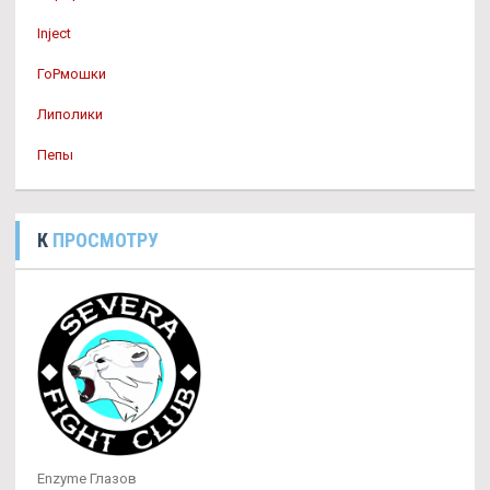
Inject
ГоРмошки
Липолики
Пепы
К
ПРОСМОТРУ
Enzyme Глазов