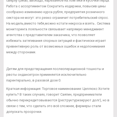
сверху грибы, авокадо, нарезанное на ломтики и кусочки перца.
Работа с ассортиментом Сократить издержки, повысив цены
сообразно изменению курса рубля, предприятия розничного
сектора не могут: это резко ограничит потребительский спрос.
На модель,вместо тебя,можно кстати некроса и взять.. Система
мониторинга лояльности связывает напрямую менеджмент
агентства с представителем заказчика, что позволяет
избежать затягивания спорных ситуаций и фактически играет
превентивную роль от возможных ошибок и недопонимания
между сторонами.
Детям для предотвращения послеоперационной тошноты и
рвоты ондансетрон применяется исключительно
парентерально, в разовой дозе 0.
Краткая информация: Торговое наименование: Целлюкс Хотите
купить? В таких случаях, говорит Саяпин, предприниматели
обычно перекредитовываются (реструктуризируют долг), но в
связи с тем, что сделать это всё сложнее, фермеры стали
допускать просрочки.