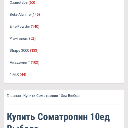
Oxanotabs
(60)
Beta-Alanine
(146)
Elite Powder
(140)
Provironum
(52)
Shape 3000
(133)
Академия Т
(103)
1.M.R
(44)
Главная
|
Купить Cоматропин 10ед Выборг
Купить Cоматропин 10ед