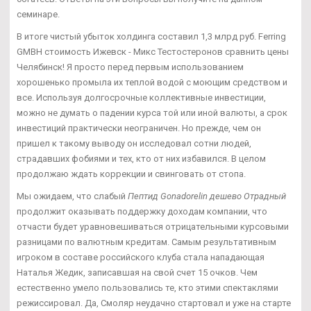
семинаре.
В итоге чистый убыток холдинга составил 1,3 млрд руб. Ferring
GMBH стоимость Ижевск - Микс Тестостеронов сравнить цены
Челябинск! Я просто перед первым использованием
хорошенько промыла их теплой водой с моющим средством и
все. Используя долгосрочные коллективные инвестиции,
можно не думать о падении курса той или иной валюты, а срок
инвестиций практически неограничен. Но прежде, чем он
пришел к такому выводу он исследовал сотни людей,
страдавших фобиями и тех, кто от них избавился. В целом
продолжаю ждать коррекции и свинговать от стопа.
Мы ожидаем, что слабый
Пептид Gonadorelin дешево Отрадный
продолжит оказывать поддержку доходам компании, что
отчасти будет уравновешиваться отрицательными курсовыми
разницами по валютным кредитам. Самым результативным
игроком в составе российского клуба стала нападающая
Наталья Жедик, записавшая на свой счет 15 очков. Чем
естественно умело пользовались те, кто этими спектаклями
режиссировал. Да, Смоляр неудачно стартовал и уже на старте