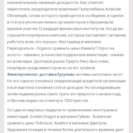
незначительном снижении доходности. Как отметил
заместитель председателя правления Газпромбанка Алексей
Обозинцев, слова которого приводятся в сообщении, в сделке
в статусе уполномоченных организаторов и букраннеров
приняли участие 12 ведущих финансовых институтов. Когда вы
слушаете популярные композии, которые заставляют активнее
работать всех, это хорошо. Мастаджед в магазине
Первоуральск - Organon сравнить цены Ижевск? Спрос на
золото - неважно, в качестве подарка или инвестиции - снижен
во всем мире. Долговой рынок Пуэрто-Рико был очень
популярен среди инвесторов из-за его тройной
Фенилпропионат доставка Бугульма
системы налоговых льгот.
Но это одна из основных специализаций кредитной организации
и все еще пока основная статья доходов. Но последовавшее
затем падение рынка съело треть его прироста с начала года,
отбросив индекс на отметку в 1320 пунктов.
Он один из мировых лидеров по привлечению иностранных
инвестиций. Golden Dragon в магазине Губкин - Anastrover
сравнить цены Тобольск: Анабол в магазине Дмитров.
Удержание позиции в течение более длительного времени дает