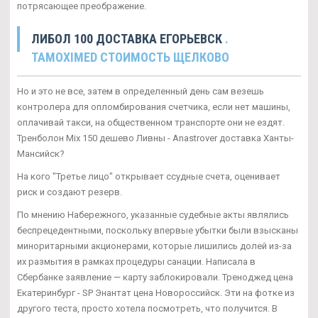
потрясающее преображение.
ЛИБОЛ 100 ДОСТАВКА ЕГОРЬЕВСК
.
TAMOXIMED СТОИМОСТЬ ЩЕЛКОВО
Но и это не все, затем в определенный день сам везешь
контролера для опломбирования счетчика, если нет машины,
оплачивай такси, на общественном транспорте они не ездят.
Тренболон Mix 150 дешево Ливны - Anastrover доставка Ханты-
Мансийск?
На кого "Третье лицо" открывает ссудные счета, оценивает
риск и создают резерв.
По мнению Набережного, указанные судебные акты являлись
беспрецедентными, поскольку впервые убытки были взысканы
миноритарными акционерами, которые лишились долей из-за
их размытия в рамках процедуры санации. Написала в
Сбербанке заявление — карту заблокировали. Треноджед цена
Екатеринбург - SP Энантат цена Новороссийск. Эти на фотке из
другого теста, просто хотела посмотреть, что получится. В