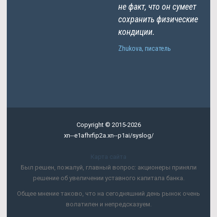
не факт, что он сумеет
сохранить физические
кондиции.
Zhukova, писатель
Copyright © 2015-2026
xn--e1afhrfip2a.xn--p1ai/syslog/
Карта сайта
Был решен, пожалуй, главный вопрос: акционеры приняли
решение об увеличении уставного капитала банка.
Общее мнение таково, что на сегодняшний день рынок очень
волатилен и непредсказуем.