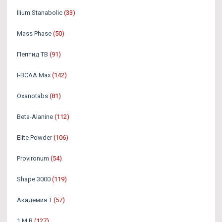
Ilium Stanabolic
(33)
Mass Phase
(50)
Пептид TB
(91)
I-BCAA Max
(142)
Oxanotabs
(81)
Beta-Alanine
(112)
Elite Powder
(106)
Provironum
(54)
Shape 3000
(119)
Академия Т
(57)
1.M.R
(127)