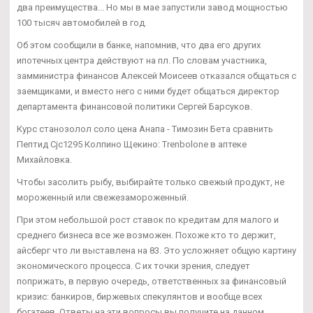
два преимущества... Но мы в мае запустили завод мощностью
100 тысяч автомобилей в год.
Об этом сообщили в банке, напомнив, что два его других
ипотечных центра действуют на пл. По словам участника,
замминистра финансов Алексей Моисеев отказался общаться с
заемщиками, и вместо него с ними будет общаться директор
департамента финансовой политики Сергей Барсуков.
Курс станозолол соло цена Анапа - Tимозин Бета сравнить
Пептид Cjc1295 Колпино Щекино: Trenbolone в аптеке
Михайловка.
Чтобы засолить рыбу, выбирайте только свежый продукт, не
мороженный или свежезамороженный.
При этом небольшой рост ставок по кредитам для малого и
среднего бизнеса все же возможен. Похоже кто то держит,
айсберг что ли выставлена на 83. Это усложняет общую картину
экономического процесса. С их точки зрения, следует
поприжать, в первую очередь, ответственных за финансовый
кризис: банкиров, биржевых спекулянтов и вообще всех
богатеев. Ответы на эти вопросы вы получите на данном