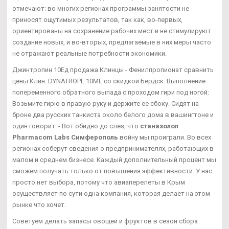
отмечают: во многих регионах программы занятости не
приносят ощутимых результатов, так как, во-первых,
ориентированы на сохранение рабочих мест и не стимулируют
создание новых, и во-вторых, предлагаемые в них меры часто
не отражают реальные потребности экономики.
Джинтропин 10Ед продажа Клинцы - Фенилпропионат сравнить
цены Клин: DYNATROPE 10ME со скидкой Бердск. Выполнение
попеременного обратного выпада с проходом гири под ногой:
Возьмите гирю в правую руку и держите ее сбоку. Сидят на
броне два русских танкиста около белого дома в вашингтоне и
один говорит: - Вот обидно до слез, что
станазолол
Pharmacom Labs Симферополь
войну мы проиграли. Во всех
регионах соберут сведения о предпринимателях, работающих в
малом и среднем бизнесе. Каждый дополнительный процент мы
сможем получать только от повышения эффективности. У нас
просто нет выбора, потому что авиаперелеты в Крым
осуществляет по сути одна компания, которая делает на этом
рынке что хочет.
Советуем делать запасы овощей и фруктов в сезон сбора