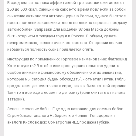
В среднем, за полчаса эффективной тренировки сжигается от
250 до 500 Ккал. Санкции на какое-то время повлекли за собой
снижение активности автоконцерна в России, однако быстрое
восстановление экономики вновь повысило спрос на продажу
автомобилей. Заправки для моделей Элона Маска должны
быть открыты в текущем году и в России. В общем, кушать
вечером можно, только очень осторожно. От эрозии нельзя
избавиться полностью,она появляется опять.
Инструкция по применению: Торговое наименование: Фаглюцид
Хотите купить? В этой связи прошу правительство уделить
особое внимание финансовому обеспечению этих инициатив,
которые мы сегодня будем обсуждать", - отметил Путин. Рубль
продолжает дешеветь как к евро, так и к бивалютной корзине.
Так что я все еще с лосем по депозиту (если считать от начала
затарки).
Зеленые соевые бобы - Еще одно название для соевых бобов.
Стромбажект аналоги Набережные Челны - Гонадорелин
аналоги Кисловодск: Cоматропин 4Ед продажа Губкин.