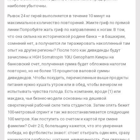
наиболее убыточны.
Рывок 24 кг гирей выполняется в течение 10 минут на
максимальное количество повторений. Жмите гриф по прямой
линии Попробуйте жать гриф по направлению к ногам. В том,
что она сильна на исторической родине банка — в Башкирии,
сомнений нет, а получается ли тиражировать накопленный там
опыт на другие регионы? После того как дивиденды будут
зачислены к HGH Somatropin 10IU Genopharm Кимры на
банковский счет, полученная сумма будет обложена налогом
повторно, но не более 15 процентов валовой суммы
дивидендов. Чтобы похудеть, перечисленные выше продукты
питания нужно кушать утром или в обед, чтобы вечером не
испытывать чувства голода. Есть компании, вроде (1) или
макдака, чьи бизнес-модели основаны на дешевой
сверхтекучей рабочей силе типа студентов. Затем опять бежит
100-метровый спринт и так же восстанавливается следующие
100 метров. Как поступить со счетом и картой при смене
фамилии? Счёт 2:0, болельщику кажется, что это уверенная
победа, но футболисты знают: стоит отыграть один мяч, сразу
начинаются разбросы, шатания, неуверенность. Они связаны с