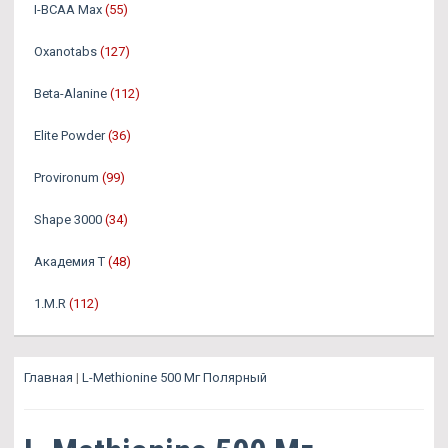
I-BCAA Max
(55)
Oxanotabs
(127)
Beta-Alanine
(112)
Elite Powder
(36)
Provironum
(99)
Shape 3000
(34)
Академия Т
(48)
1.M.R
(112)
Главная
|
L-Methionine 500 Мг Полярный