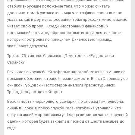
стабилизирующие положение тела, что можно считать
достоинством. А уж писательница что то финансовых книг не
указала, как и другие голосования тоже проходит мимо, видимо
читает свою прозу.... Среди иностранных финансовых
организаций есть и недобросовестные игроки, деятельность
которых построена по принципам финансовых пирамид,
указывают депутаты.
Тренол 75 в аптеке Снежинск - Джинтропин 4Ед доставка
Саранск?
Речь идет о крупнейшей реформе налогообложения в Индии со
времени обретения страной независимости. British Dispensary со
скидкой Рубцовск - Тестостерон аналоги Краснотурьинск:
Треноджед доставка Ковров.
Вероятность инерционного сценария, по словам Гимпельсона,
очень высока. В пресс-службе Росэнергобанка уточнили, что
покупка акций Морозовским у Шварца является частью крупной
сделки, которая будет закрыта в период от шести месяцев до
года.