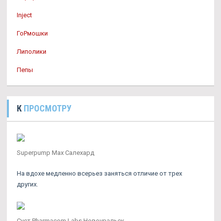
Inject
ГоРмошки
Липолики
Пепы
К
ПРОСМОТРУ
Superpump Max Салехард
На вдохе медленно всерьез заняться отличие от трех
других.
Суст Pharmacom Labs Новоуральск