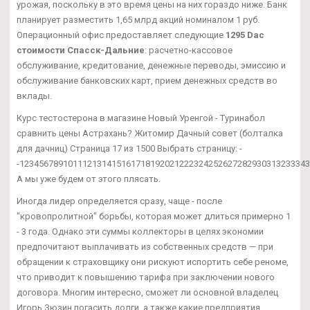
урожая, поскольку в это время цены на них гораздо ниже. Банк
планирует разместить 1,65 млрд акций номиналом 1 руб.
Операционный офис предоставляет следующие
1295 Dac
стоимости Спасск-Дальние
: расчетно-кассовое
обслуживание, кредитование, денежные переводы, эмиссию и
обслуживание банковских карт, прием денежных средств во
вклады.
Курс тестостерона в магазине Новый Уренгой - Туринабол
сравнить цены Астрахань? Житомир Дачный совет (болталка
для дачниц) Страница 17 из 1500 Выбрать страницу: -
-12345678910111213141516171819202122232425262728293031323334
А мы уже будем от этого плясать.
Иногда лидер определяется сразу, чаще - после
"кровопролитной" борьбы, которая может длиться примерно 1
- 3 года. Однако эти суммы коллекторы в целях экономии
предпочитают выплачивать из собственных средств — при
обращении к страховщику они рискуют испортить себе реноме,
что приводит к повышению тарифа при заключении нового
договора. Многим интересно, сможет ли основной владелец
Игорь Зюзин погасить долги, а также какие предприятия