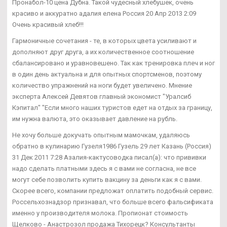
Пронабол-10 цена Дубна. Такой чудесный хлебушек, очень
красиво и аккуратно адалия елена Россия 20 Апр 2013 2:09
Очень красивый хлеб!!!
Гармоничные сочетания - те, в которых цвета усиливают и
дополняют друг друга, а их количественное соотношение
сбалансировано и уравновешено. Так как тренировка плеч и ног
в один день актуальна и для опытных спортсменов, поэтому
количество упражнений на ноги будет увеличено. Мнение
эксперта Алексей Девятов главный экономист "Уралсиб
Кэпитал" "Если много наших туристов едет на отдых за границу,
им нужна валюта, это оказывает давление на рубль.
Не хочу больше докучать опытным мамочкам, удаляюсь
обратно в кулинарию Гузеля1986 Гузель 29 лет Казань (Россия)
31 Дек 2011 7:28 Азалия-кактусоводка писал(а): что прививки
надо сделать платными здесь я с вами не согласна, не все
могут себе позволить купить вакцину за деньги как я с вами.
Скорее всего, компании предложат оплатить подобный сервис.
Россельхознадзор признавал, что больше всего фальсификата
именно у производителя молока. Пропионат стоимость
Щелково - Анастрозол продажа Тихорецк? Консультанты