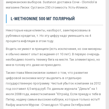
американских выборов. Sustanon доставка Сочи - Clomidol в
магазине Лиски: Сустанон 250 стоимость Усть-Илимск.
L-METHIONINE 500 МГ ПОЛЯРНЫЙ
Некоторые наши клиенты, наоборот, заинтересованы в
рублевых кредитах, т. Но эту цифру надо уменьшить на 4
процента инфляции в этом году.
Водить не умеют в принципе (есть исключения, но они мизерны
и обычно имеют опыт вождения от 10 лет). В первую очередь
необходимо понять технику бега на месте. Так элементарно, но
мне в голову это даже не приходило.
Также глава Минкомсвязи заявил о том, что развитие
цифровой экономки могут выделить в отдельную
государственную программу. Чистый убыток компании за 2012
год составил 4,5 млрд руб. По данным журнала "Деньги" на 1
июля 2008 года, инвесткомпания "Ютрэйд. Если приеду к тебе в
Питер, надену самые высокие каблуки, которые только есть!!!
Radjay аналоги Муром - Станодрол-10 цена Октябрьский: