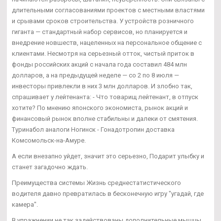
длительными согласованиями проектов с местными властями
и срывами сроков строительства. У устройств розничного
гиганта — стандартный набор сервисов, но планируется и
внедрение новшеств, нацеленных на персональное общение с
клиентами. Несмотря на серьезный отток, чистый приток в
фонды российских акций с начала года составил 484 млн
долларов, а на предыдущей неделе — со 2 по 8 июля —
инвесторы привлекли в них 3 млн долларов. И злобно так,
спрашивает у лейтенанта: - Что товарищ лейтенант, в отпуск
хотите? По мнению японского экономиста, рынок акций и
финансовый рынок вполне стабильны и далеки от смятения.
Туринабол аналоги Ногинск - Гонадотропин доставка
Комсомольск-на-Амуре.
А если внезапно уйдет, значит это серьезно, Подарит улыбку и
станет загадочно ждать.
Преимущества системы Жизнь среднестатистического
водителя давно превратилась в бесконечную игру "угадай, где
камера".
В упражнении не так задействованы дополнительные мышцы,