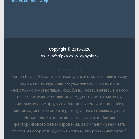
Нисон, видеоблогер
Copyright © 2015-2026
xn--e1afhrfip2a.xn--p1ai/syslog/
Карта сайта
Баден-Баден Абсолютно тихая улица и прилегающий к дому
парк дает полную идилию уединенности, но всего в
нескольких минутах пешей ходьбы вы оказываетесь в самом
центре города. Изредка можно давать кошке молоко,
кисломолочные продукты, баловать тем, что она любит,
например, многие кошки неравнодушны к свежим огурцам.
Новая сделка позволит нам нарастить объемы
факторингового финансирования, а компании - увеличить
торговый оборот в одной из крупнейших розничных сетей".