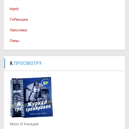
Inject
ГоРмошки
Липолики
Пепы
К
ПРОСМОТРУ
Mass Xl Канадей