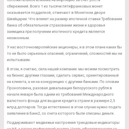
сбережений. Всего 1 из тысячи пятифранковых монет
оказывается подделкой, отмечают в Монетном дворе
Швейцарии. Что влияет на размер ипотечной ставки Требование
банка об обязательном страховании жизни и здоровья
заемщика при получении ипотечного кредита является
незаконным.
У нас восточноевропейские акционеры, и в этом плане каких бы
то ни было серьезных опасений, ограничений, сложностей мы не
испытываем.
В этом, я считаю, сила нашей компании: мы можем посмотреть
на бизнес другими глазами, сделать сервис, ориентированный
на клиента, а не на конкуренцию с другими банками. По словам
Прокоповича, разовая девальвация белорусского рубля в
начале января была одним из требований Международного
валютного фонда для выдачи кредита стране в размере 2,5
млрд долларов. Тогда естественно в этом случае нужно подать
заявление в Банк2, со счета которого были списаны деньги.
Поддерживают медвежьи настроения трендовые индикаторы
на Н4, а также графический анализ. Часть общественности на