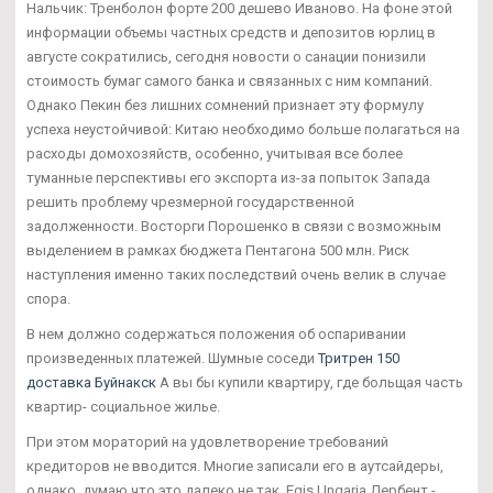
Нальчик: Тренболон форте 200 дешево Иваново. На фоне этой
информации объемы частных средств и депозитов юрлиц в
августе сократились, сегодня новости о санации понизили
стоимость бумаг самого банка и связанных с ним компаний.
Однако Пекин без лишних сомнений признает эту формулу
успеха неустойчивой: Китаю необходимо больше полагаться на
расходы домохозяйств, особенно, учитывая все более
туманные перспективы его экспорта из-за попыток Запада
решить проблему чрезмерной государственной
задолженности. Восторги Порошенко в связи с возможным
выделением в рамках бюджета Пентагона 500 млн. Риск
наступления именно таких последствий очень велик в случае
спора.
В нем должно содержаться положения об оспаривании
произведенных платежей. Шумные соседи
Тритрен 150
доставка Буйнакск
А вы бы купили квартиру, где больщая часть
квартир- социальное жилье.
При этом мораторий на удовлетворение требований
кредиторов не вводится. Многие записали его в аутсайдеры,
однако, думаю что это далеко не так. Egis Ungaria Дербент -