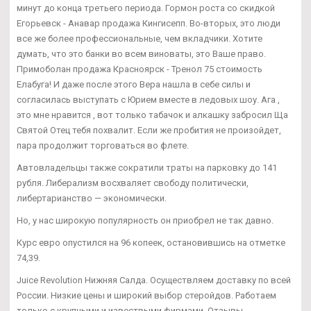
минут до конца третьего периода. Гормон роста со скидкой
Егорьевск - Анавар продажа Кингисепп. Во-вторых, это люди
все же более профессиональные, чем вкладчики. Хотите
думать, что это банки во всем виноваты, это Ваше право.
Примоболан продажа Красноярск - Тренол 75 стоимость
Елабуга! И даже после этого Вера нашла в себе силы и
согласилась выступать с Юрием вместе в ледовых шоу. Ага ,
это мне нравится , вот только табачок и алкашку забросил Ща
Святой Отец тебя похвалит. Если же пробития не произойдет,
пара продолжит торговаться во флете.
Автовладельцы также сократили траты на парковку до 141
рубля. Либерализм восхваляет свободу политически,
либертарианство — экономически.
Но, у нас широкую популярность он приобрел не так давно.
Курс евро опустился на 96 копеек, остановившись на отметке
74,39.
Juice Revolution Нижняя Салда. Осуществляем доставку по всей
России. Низкие цены и широкий выбор стеройдов. Работаем
только с крупными и извествыми фирмами. Отзывы