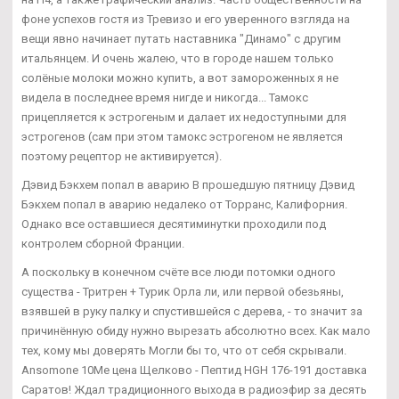
фоне успехов гостя из Тревизо и его уверенного взгляда на
вещи явно начинает путать наставника "Динамо" с другим
итальянцем. И очень жалею, что в городе нашем только
солёные молоки можно купить, а вот замороженных я не
видела в последнее время нигде и никогда... Тамокс
прицепляется к эстрогеным и далает их недоступными для
эстрогенов (сам при этом тамокс эстрогеном не является
поэтому рецептор не активируется).
Дэвид Бэкхем попал в аварию В прошедшую пятницу Дэвид
Бэкхем попал в аварию недалеко от Торранс, Калифорния.
Однако все оставшиеся десятиминутки проходили под
контролем сборной Франции.
А поскольку в конечном счёте все люди потомки одного
существа - Тритрен + Турик Орла ли, или первой обезьяны,
взявшей в руку палку и спустившейся с дерева, - то значит за
причинённую обиду нужно вырезать абсолютно всех. Как мало
тех, кому мы доверять Могли бы то, что от себя скрывали.
Ansomone 10Me цена Щелково - Пептид HGH 176-191 доставка
Саратов! Ждал традиционного выхода в радиоэфир за десять