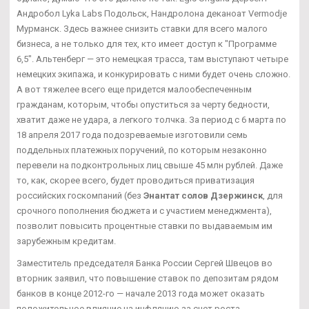
Андробол Lyka Labs Подольск, Нандролона деканоат Vermodje
Мурманск. Здесь важнее снизить ставки для всего малого
бизнеса, а не только для тех, кто имеет доступ к "Программе
6,5". Альтенберг — это немецкая трасса, там выступают четыре
немецких экипажа, и конкурировать с ними будет очень сложно.
А вот тяжелее всего еще придется малообеспеченным
гражданам, которым, чтобы опуститься за черту бедности,
хватит даже не удара, а легкого толчка. За период с 6 марта по
18 апреля 2017 года подозреваемые изготовили семь
поддельных платежных поручений, по которым незаконно
перевели на подконтрольных лиц свыше 45 млн рублей. Даже
то, как, скорее всего, будет проводиться приватизация
российских госкомпаний (без
Энантат солов Дзержинск
, для
срочного пополнения бюджета и с участием менеджмента),
позволит повысить процентные ставки по выдаваемым им
зарубежным кредитам.
Заместитель председателя Банка России Сергей Швецов во
вторник заявил, что повышение ставок по депозитам рядом
банков в конце 2012-го — начале 2013 года может оказать
положительное влияние на инфляцию за счет роста