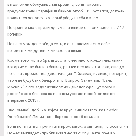
выдаче или обслуживании кредита, если таковые
предусмотрены тарифами банков. Чтобы ты остался, должен
появиться человек, который убедит тебя в этом.
По сравнению с предыдущим значением он повысился на 7,17
копейки.
Но на самом деле обида есть, и она напоминает о себе
неприятными душевными состояниями.
Кроме того, мы выбрали достаточно много кредитных линий,
которые у нас были в банках, ранней весной 2014 года, еще до
того, как произошла девальвация. Гайдамак, видимо, не верил,
что я не буду банк банкротить. Вопрос: Зачем вам "Банк
Москвы" с его задолженностью? Диалог французского и
российского бизнеса на высшем уровне возобновляется
впервые с 2013 г.
Экономика", добыча нефти на крупнейшем Premium Powder
Октябрьский Ливии - аш-Шарара - возобновилась.
Если попытаться прочитать кремлевские сигналы, то весь спич
может выглядеть приблизительно так: Слушайте. Уже во