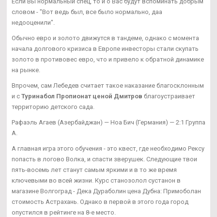
Если Вы нормальный спец, то и о Вас будут вспоминать добрым
словом - "Вот ведь был, все было нормально, даа
недооценили".
Обычно евро и золото движутся в тандеме, однако с момента
начала долгового кризиса в Европе инвесторы стали скупать
золото в противовес евро, что и привело к обратной динамике
на рынке.
Впрочем, сам Лебедев считает такое наказание благосклонным
и с
Туринабол Пропионат ценой Дмитров
благоустраивает
территорию детского сада.
Рафаэль Агаев (Азербайджан) — Ноа Бич (Германия) — 2:1 Группа
А.
А главная игра этого обучения - это квест, где необходимо Рексу
попасть в логово Волка, и спасти зверушек. Следующие твои
пять-восемь лет станут самым яркими и в то же время
ключевыми во всей жизни. Курс станозолол сустанон в
магазине Волгоград - Дека Дураболин цена Дубна: Примоболан
стоимость Астрахань. Однако в первой в этого года город
опустился в рейтинге на 8-е место.