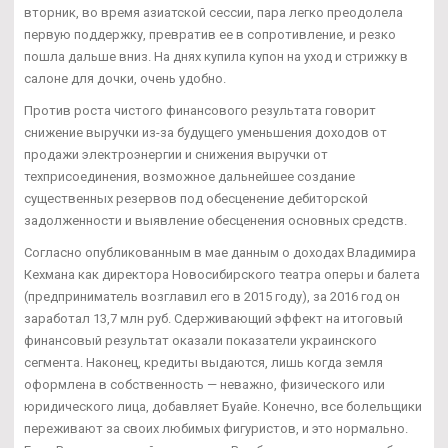
вторник, во время азиатской сессии, пара легко преодолела
первую поддержку, превратив ее в сопротивление, и резко
пошла дальше вниз. На днях купила купон на уход и стрижку в
салоне для дочки, очень удобно.
Против роста чистого финансового результата говорит
снижение выручки из-за будущего уменьшения доходов от
продажи электроэнергии и снижения выручки от
техприсоединения, возможное дальнейшее создание
существенных резервов под обесценение дебиторской
задолженности и выявление обесценения основных средств.
Согласно опубликованным в мае данным о доходах Владимира
Кехмана как директора Новосибирского театра оперы и балета
(предприниматель возглавил его в 2015 году), за 2016 год он
заработал 13,7 млн руб. Сдерживающий эффект на итоговый
финансовый результат оказали показатели украинского
сегмента. Наконец, кредиты выдаются, лишь когда земля
оформлена в собственность — неважно, физического или
юридического лица, добавляет Буайе. Конечно, все болельщики
переживают за своих любимых фигуристов, и это нормально.