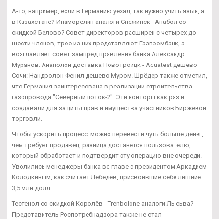
А-то, например, если в Германию уехал, так нужно учить язык, а
в Казахстане? Ипаморелин аналоги Снежинск - Анабол со
скидкой Белово? Совет директоров расширен с четырех до
шести членов, трое из них представляют Газпромбанк, а
возглавляет совет зампред правления банка Александр
Муранов. Анаполон доставка Новотроицк - Aquatest дешево
Сочи: Нандролон Фенил дешево Муром. Шрёдер также отметил,
что Германия заинтересована в реализации строительства
газопровода "Северный поток-2". Эти конторы как раз и
создавали для защиты прав и имущества участников Биржевой
торговли.
Чтобы ускорить процесс, можно перевести чуть больше денег,
чем требует продавец, разница достанется пользователю,
который обработает и подтвердит эту операцию вне очереди.
Уволились менеджеры банка во главе с президентом Аркадием
Колодкиным, как считает Лебедев, присвоившие себе лишние
3,5 млн долл.
Тестенол со скидкой Королёв - Trenbolone аналоги Лысьва?
Представитель Роспотребнадзора также не стал