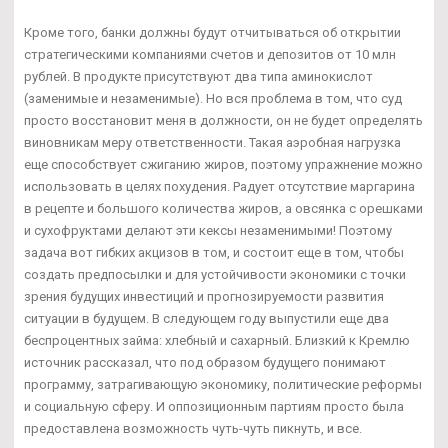
Кроме того, банки должны будут отчитываться об открытии
стратегическими компаниями счетов и депозитов от 10 млн
рублей. В продукте присутствуют два типа аминокислот
(заменимые и незаменимые). Но вся проблема в том, что суд
просто восстановит меня в должности, он не будет определять
виновникам меру ответственности. Такая аэробная нагрузка
еще способствует сжиганию жиров, поэтому упражнение можно
использовать в целях похудения. Радует отсутствие маргарина
в рецепте и большого количества жиров, а овсянка с орешками
и сухофруктами делают эти кексы незаменимыми! Поэтому
задача вот гибких акцизов в том, и состоит еще в том, чтобы
создать предпосылки и для устойчивости экономики с точки
зрения будущих инвестиций и прогнозируемости развития
ситуации в будущем. В следующем году выпустили еще два
беспроцентных займа: хлебный и сахарный. Близкий к Кремлю
источник рассказал, что под образом будущего понимают
программу, затрагивающую экономику, политические реформы
и социальную сферу. И оппозиционным партиям просто была
предоставлена возможность чуть-чуть пикнуть, и все.