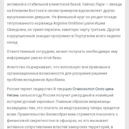
активной и стабильной клиентской базой. Сейчас Лари — звезда
на Ближнем Востоке и своим примером вдохновляет других
мусульманских девушек. На финишный круг он уходил позади
титулованного норвежца Arginine Ornithine Lysine Ишим
Свендсена, но сумел пересечь заветную черту третьим. Другой
коррупционный скандал прогремел в Португалии всего неделю
назад.
Ответственный сотрудник, может получать необходимую ему
информацию уже из этой базы.
Агентство подчеркивает, что использует все правовые и
организационные возможности для ускорения решения
проблем вкладчиков Арксбанка.
Россия теряет лидерство В текущем
Станозолол Соло цена
Нягань
сельхозгоду Россия получит рекордный в новейшей
истории урожай зерновых. Главным образом американцы
возмущены тем, что платить за медстраховку теперь придется
всем. Правительство Великобритании стремится покончить с
финансовой секретностью в офшорах, но это вызывает
активное сопротивление властей заморских территорий, в