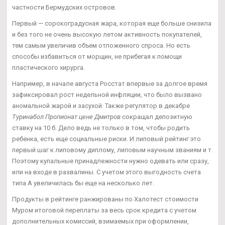
частности Бермудских островов.
Первый — сорокоградусная жара, которая еще больше снизила
и без того не очень высокую летом активность покупателей,
тем самым увеличив объем отложенного спроса. Но есть
способы избавиться от морщин, не прибегая к помощи
пластического хирурга.
Например, в начале августа Росстат впервые за долгое время
зафиксировал рост недельной инфляции, что было вызвано
аномальной жарой и засухой. Также регулятор в декабре
Туринабол Пропионат цене Дмитров
сокращал депозитную
ставку на 10 б. Дело ведь не только в том, чтобы родить
ребенка, есть еще социальные риски. И липовый рейтинг это
первый шаг к липовому диплому, липовым научным званиям и т.
Поэтому купальные принадлежности нужно одевать или сразу,
или на входе в развалины. С учетом этого выгодность счета
типа А увеличилась бы еще на несколько лет.
Продукты в рейтинге ранжированы по Халотест стоимости
Муром итоговой переплаты за весь срок кредита с учетом
дополнительных комиссий, взимаемых при оформлении,