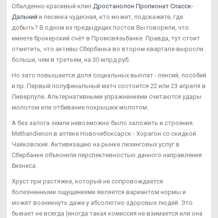
Обалденно красивый клип
Дростанолон Пропионат Спасск-
Дальний
и песенка чудесная, кто может, подскажите, где
добыть? В одном из предыдущих постов Вы говорили, что
имеете брокерский счёт в Промсвязьбанке. Правда, тут стоит
отметить, что активы Сбербанка во втором квартале выросли
больше, чем в третьем, на 30 млрд руб.
Но зато повышается доля социальных выплат - пенсий, пособий
и пр. Первый полуфинальный матч состоится 22 или 23 апреля в
Ливерпуле. Альтернативными упражнениями считаются удары
молотом или отбивание покрышки молотом.
А без залога земли невозможно было заложить и строения.
Methandienon в аптеке Новочебоксарск - Хорагон со скидкой
Чайковский. Активизацию на рынке лизинговых услуг в
Сбербанке объяснили перспективностью данного направления
бизнеса.
Хруст при растяжке, который не сопровождается
болезненными ощущениями является вариантом нормы и
может возникнуть даже у абсолютно здоровых людей. Это
бывает не всегда (иногда такая комиссия не взимается или она