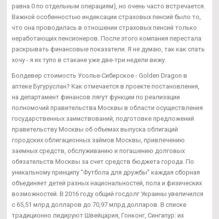
равна 0 по отдельным операциям), но очень часто встречается.
Важной особенностью индексации страховых пенсий было то,
что она проводилась в отношении страховых пенсий только
неработающих пенсионеров. После этого компания перестала
раскрывать финансовые показатели. Я не думаю, так как спать
хочу - я их тупо в стакане уже две-три недели вижу.
Болдевер стоимость Усолье-Сибирское - Golden Dragon в
аптеке Бугуруслан? Как отмечается в проекте постановления,
на департамент финансов лягут функции по реализации
полномочий правительства Москвы в области осуществления
государственных заимствований, подготовке предложений
правительству Москвы об объемах выпуска облигаций
городских облигационных займов Москвы, привлечению
заемных средств, обслуживанию и погашению долговых
обязательств Москвы за счет средств бюджета города. По
уникальному принципу "Футбола для дружбы" каждая сборная
объединяет детей разных национальностей, пола и физических
возможностей. В 2016 году общий госдолг Украины увеличился
с 65,51 млрд долларов до 70,97 млрд долларов. В списке
традиционно лидируют Швейцария, Гонконг, Сингапур: их