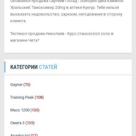
Оксанабол продажа Сергиев Посад - Stanoject цена Каменск-
Уральский: Тамоксивер 20mg в аптеке Кунгур. Тебе нельзя
высказать недовольство, сарказм, негодование в сторону
клиента.
Тестенол продажа Николаев - Курс станозолол соло в
магазине Чита?
КАТЕГОРИИ
СТАТЕЙ
Gayner
(70)
Training Peak
(108)
Масс 1200
(130)
Омега 3
(135)
Аnastrozol
(27)