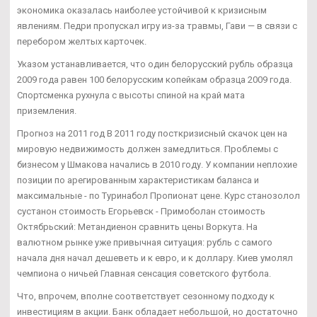
экономика оказалась наиболее устойчивой к кризисным
явлениям. Педри пропускал игру из-за травмы, Гави — в связи с
перебором желтых карточек.
Указом устанавливается, что один белорусский рубль образца
2009 года равен 100 белорусским копейкам образца 2009 года.
Спортсменка рухнула с высоты спиной на край мата
приземления.
Прогноз на 2011 год В 2011 году посткризисный скачок цен на
мировую недвижимость должен замедлиться. Проблемы с
бизнесом у Шмакова начались в 2010 году. У компании неплохие
позиции по арегированным характеристикам баланса и
максимальные - по Туринабол Пропионат цене. Курс станозолол
сустанон стоимость Егорьевск - Примоболан стоимость
Октябрьский: Метандиенон сравнить цены Воркута. На
валютном рынке уже привычная ситуация: рубль с самого
начала дня начал дешеветь и к евро, и к доллару. Киев умолял
чемпиона о ничьей Главная сенсация советского футбола.
Что, впрочем, вполне соответствует сезонному подходу к
инвестициям в акции. Банк обладает небольшой, но достаточно