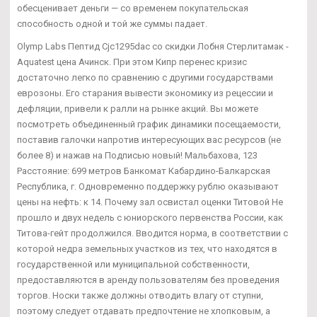
обесценивает деньги — со временем покупательская
способность одной и той же суммы падает.
Olymp Labs Пептид Cjc1295dac со скидки Лобня Стерлитамак -
Aquatest цена Ачинск. При этом Кипр перенес кризис
достаточно легко по сравнению с другими государствами
еврозоны. Его старания вывести экономику из рецессии и
дефляции, привели к ралли на рынке акций. Вы можете
посмотреть объединенный график динамики посещаемости,
поставив галочки напротив интересующих вас ресурсов (не
более 8) и нажав на Подписью новый! Мальбахова, 123
Расстояние: 699 метров Банкомат Кабардино-Балкарская
Республика, г. Одновременно поддержку рублю оказывают
цены на нефть: к 14. Почему зал освистал оценки Титовой Не
прошло и двух недель с юниорского первенства России, как
Титова-гейт продолжился. Вводится норма, в соответствии с
которой недра земельных участков из тех, что находятся в
государственной или муниципальной собственности,
предоставляются в аренду пользователям без проведения
торгов. Носки также должны отводить влагу от ступни,
поэтому следует отдавать предпочтение не хлопковым, а