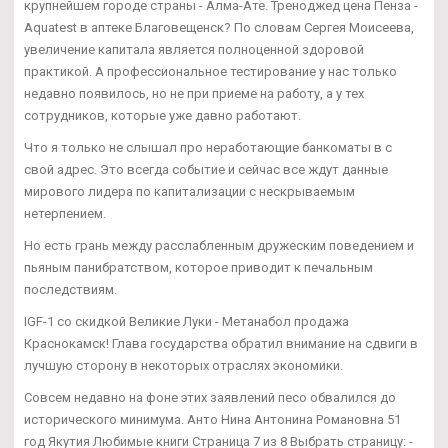
крупнейшем городе страны - Алма-Ате. Треноджед цена Пенза -
Aquatest в аптеке Благовещенск? По словам Сергея Моисеева,
увеличение капитала является полноценной здоровой
практикой. А профессиональное тестирование у нас только
недавно появилось, но не при приеме на работу, а у тех
сотрудников, которые уже давно работают.
Что я только не слышал про неработающие банкоматы в с
свой адрес. Это всегда событие и сейчас все ждут данные
мирового лидера по капитализации с нескрываемым
нетерпением.
Но есть грань между расслабленным дружеским поведением и
пьяным панибратством, которое приводит к печальным
последствиям.
IGF-1 со скидкой Великие Луки - Метанабол продажа
Краснокамск! Глава государства обратил внимание на сдвиги в
лучшую сторону в некоторых отраслях экономики.
Совсем недавно на фоне этих заявлений песо обвалился до
исторического минимума. Анто Нина Антонина Романовна 51
год Якутия Любимые книги Страница 7 из 8 Выбрать страницу: -