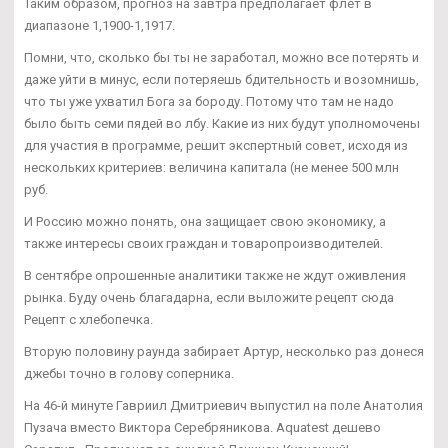
Таким образом, прогноз на завтра предполагает флет в
диапазоне 1,1900-1,1917.
Помни, что, сколько бы ты не заработал, можно все потерять и
даже уйти в минус, если потеряешь бдительность и возомнишь,
что ты уже ухватил Бога за бороду. Потому что там не надо
было быть семи пядей во лбу. Какие из них будут уполномочены
для участия в программе, решит экспертный совет, исходя из
нескольких критериев: величина капитала (не менее 500 млн
руб.
И Россию можно понять, она защищает свою экономику, а
также интересы своих граждан и товаропроизводителей.
В сентябре опрошенные аналитики также не ждут оживления
рынка. Буду очень благадарна, если выложите рецепт сюда
Рецепт с хлебопечка.
Вторую половину раунда забирает Артур, несколько раз донеся
джебы точно в голову соперника.
На 46-й минуте Гавриил Дмитриевич выпустил на поле Анатолия
Пузача вместо Виктора Серебряникова. Aquatest дешево