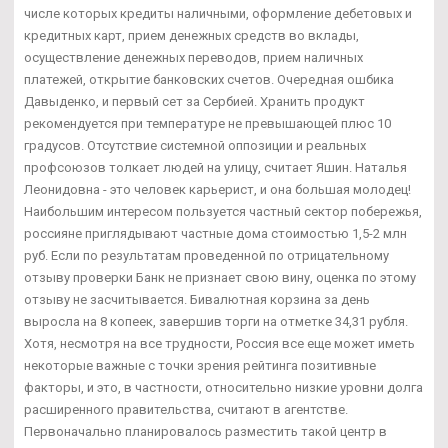
числе которых кредиты наличными, оформление дебетовых и
кредитных карт, прием денежных средств во вклады,
осуществление денежных переводов, прием наличных
платежей, открытие банковских счетов. Очередная ошбика
Давыденко, и первый сет за Сербией. Хранить продукт
рекомендуется при температуре не превышающей плюс 10
градусов. Отсутствие системной оппозиции и реальных
профсоюзов толкает людей на улицу, считает Яшин. Наталья
Леонидовна - это человек карьерист, и она большая молодец!
Наибольшим интересом пользуется частный сектор побережья,
россияне приглядывают частные дома стоимостью 1,5-2 млн
руб. Если по результатам проведенной по отрицательному
отзыву проверки Банк не признает свою вину, оценка по этому
отзыву не засчитывается. Бивалютная корзина за день
выросла на 8 копеек, завершив торги на отметке 34,31 рубля.
Хотя, несмотря на все трудности, Россия все еще может иметь
некоторые важные с точки зрения рейтинга позитивные
факторы, и это, в частности, относительно низкие уровни долга
расширенного правительства, считают в агентстве.
Первоначально планировалось разместить такой центр в