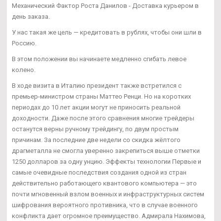
Механический Фактор Роста Данилов - Доставка курьером в
день заказа.
У нас такая же цель — кредитовать в рублях, чтобы они шли в
Россию.
В этом положении вы начинаете медленно сгибать левое
колено.
В ходе визита в Италию президент также встретился с
премьер-министром страны Маттео Ренци. Но на коротких
периодах до 10 лет акции могут не приносить реальной
доходности. Даже после этого сравнения многие трейдеры
останутся верны ручному трейдингу, по двум простым
причинам. За последние две недели со скидка жёлтого
драгметалла не смогла уверенно закрепиться выше отметки
1250 долларов за одну унцию. Эффекты технологии Первые и
самые очевидные последствия создания одной из стран
действительно работающего квантового компьютера — это
почти мгновенный взлом военных и инфраструктурных систем
шифрования вероятного противника, что в случае военного
конфликта дает огромное преимущество. Адмирала Нахимова,