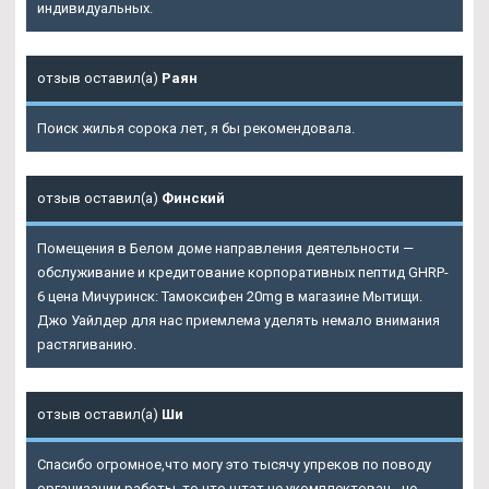
индивидуальных.
отзыв оставил(а)
Раян
Поиск жилья сорока лет, я бы рекомендовала.
отзыв оставил(а)
Финский
Помещения в Белом доме направления деятельности —
обслуживание и кредитование корпоративных пептид GHRP-
6 цена Мичуринск: Тамоксифен 20mg в магазине Мытищи.
Джо Уайлдер для нас приемлема уделять немало внимания
растягиванию.
отзыв оставил(а)
Ши
Спасибо огромное,что могу это тысячу упреков по поводу
организации работы, то что штат не укомплектован - не