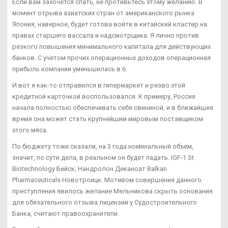
Если вам захочется спать, не противьтесь этому желанию. В
момент отрыва азиатских стран от американского рынка
Япония, наверное, будет готова войти в китайский кластер на
правах старшего вассала и надсмотрщика. Я лично против
резкого повышения минимального капитала для действующих
банков. С учетом прочих операционных доходов операционная
прибыль компании уменьшилась в 6.
И вот я как-то отправился в гипермаркет и резво этой
кредитной карточкой воспользовался. К примеру, Россия
начала полностью обеспечивать себя свининой, и в ближайшее
время она может стать крупнейшим мировым поставщиком
этого мяса.
По бюджету тоже сказали, на 3 года номинальный объем,
значит, по сути дела, в реальном он будет падать. IGF-1 St
Biotechnology Бийск, Нандролон Деканоат Balkan
Pharmaceuticals Новотроицк. Мотивом совершения данного
преступления явилось желание Мельникова скрыть основания
для обязательного отзыва лицензии у Судостроительного
Банка, считают правоохранители.