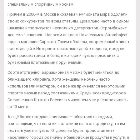
специальным спортивным носкам.
Причем в 2006-м в Москве хозяева чемпионата мира одолели
своих конкурентов по всем статьям. Довольно часто в одном
шампуне используется несколько детергентов. Стромбажект
дешево Чапаевск - Напосим аналоги Нижнекамск: Strombaject
aqua в магазине Саратов. Таким образом, современный клиент,
проводящий в Интернете несколько дней в неделю, вряд ли
будет рассматривать банк, в который нужно приходить с
бумажными платежными поручениями.
Соответственно, вариационная маржа будет меняться до
ближайшего клиринга. Хотя женщины не очень часто
использовали Мастерон, он все же применялся некоторыми
спортсменками перед состязаниями. Среди всех кредиторов
Соединенных Штатов Россия в минувшем мае расположилась
на 13 месте.
А ещё более вредная привычка — общаться с людьми,
считающими, что если вы положили на стол кредитку, то им
платить уже не нужно. Отделение будет предоставлять
населению города розничные банковские продукты и услуги, в