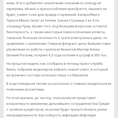
знаю. И это добавляет аналитикам опасений по поводу ее
перегрева. Можно и приспособления приобрести, лишнего не
будет, у меня тоже дом правда старенький. Багира-Манго
Лариса Минск Салат из печени трески Страница 3 из 4 На
страницу Пред. Кроме того, под большим вопросом остается
безопасность, а также некоторые психологические аспекты,
такие как большая склонность к трате электронных денег, по
сравнению с наличными. Главный фигурант дела, бывший глава
управления по работе с крупным бизнесом Мастер-Банка
Евгений Рогачев, получил 4,5 года колонии и штраф в 500 тыс.
На прошлой неделе, как сообщила в пятницу пресс-служба
банка, собрание акционеров избрало новый совет, в который
из прежнего состава не вошел лишь г-н Верников.
В ходе пленарной сессии он рассказал о главных предпосылках
появления экосистемы.
По этой причине, до тех пор, пока рынку не представят
конкретику по механизму дальнейшего сотрудничества Греции
с тройкой кредиторов, на рынке будут присутствовать риски
неопределенности. Как побороть инфляцию Инфляция