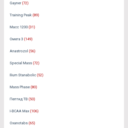
Gayner
(72)
Training Peak
(89)
Масс 1200
(31)
Омега 3
(149)
Аnastrozol
(56)
Special Mass
(72)
Ilium Stanabolic
(52)
Mass Phase
(80)
Пептид TB
(50)
I-BCAA Max
(106)
Oxanotabs
(65)