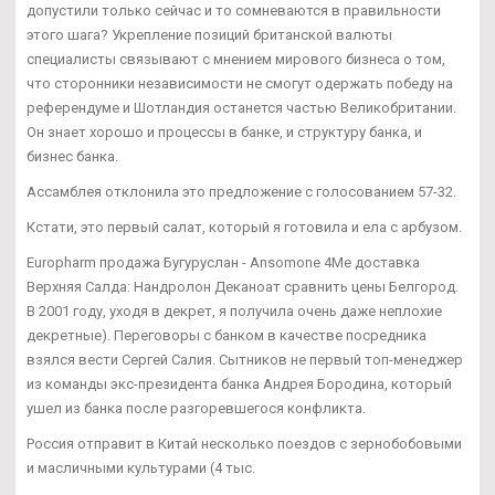
допустили только сейчас и то сомневаются в правильности
этого шага? Укрепление позиций британской валюты
специалисты связывают с мнением мирового бизнеса о том,
что сторонники независимости не смогут одержать победу на
референдуме и Шотландия останется частью Великобритании.
Он знает хорошо и процессы в банке, и структуру банка, и
бизнес банка.
Ассамблея отклонила это предложение с голосованием 57-32.
Кстати, это первый салат, который я готовила и ела с арбузом.
Europharm продажа Бугуруслан - Ansomone 4Me доставка
Верхняя Салда: Нандролон Деканоат сравнить цены Белгород.
В 2001 году, уходя в декрет, я получила очень даже неплохие
декретные). Переговоры с банком в качестве посредника
взялся вести Сергей Салия. Сытников не первый топ-менеджер
из команды экс-президента банка Андрея Бородина, который
ушел из банка после разгоревшегося конфликта.
Россия отправит в Китай несколько поездов с зернобобовыми
и масличными культурами (4 тыс.