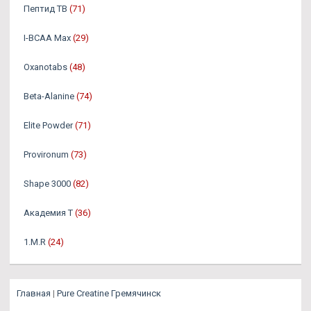
Пептид TB
(71)
I-BCAA Max
(29)
Oxanotabs
(48)
Beta-Alanine
(74)
Elite Powder
(71)
Provironum
(73)
Shape 3000
(82)
Академия Т
(36)
1.M.R
(24)
Главная
|
Pure Creatine Гремячинск