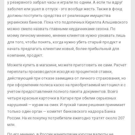
у резервного забрал часы и играли по одним. А если ты вдруг
заболел или ушел в отпуск - это вообще жесть. Также в фонд
должны поступить средства от реализации имущества
украинских банков. Пока что подопечных Кирилла Альшевского
можно смело назвать главными неудачниками сезона. По
моему личному мнению, мнение клиентов нужно узнавать лишь
для того, чтобы понять, когда нужно убить старый продукт и
начать предлагать клиентам новый, более прибыльный для
компании, продукт.
Можете купить в магазине, можете приготовить ее сами. Расчет
переплаты производился исходя из процентной ставки,
действующей при отказе заемщика от личного страхования, но
при оформлении полиса каско на приобретаемый мотоцикл и с
учетом предоставления полного пакета документов. Всего
четыре красные карточки в Катаре при обилии серьезных
нарушений — курам на смех. И пускай такие решения принимает
только один орган — комитет банковского надзора Банка
России. На их покупку потребители ежегодно тратят около 207
млн.
По его мнению, в России манипуляции курсом валюты не