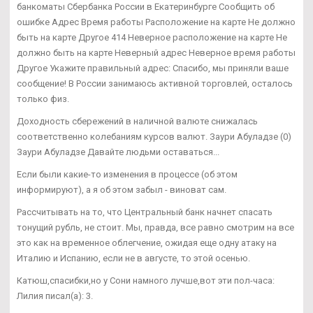
банкоматы Сбербанка России в Екатеринбурге Сообщить об
ошибке Адрес Время работы Расположение на карте Не должно
быть на карте Другое 414 Неверное расположение на карте Не
должно быть на карте Неверный адрес Неверное время работы
Другое Укажите правильный адрес: Спасибо, мы приняли ваше
сообщение! В России занимаюсь активной торговлей, осталось
только физ.
Доходность сбережений в наличной валюте снижалась
соответственно колебаниям курсов валют. Заури Абуладзе (0)
Заури Абуладзе Давайте людьми оставаться...
Если были какие-то изменения в процессе (об этом
информируют), а я об этом забыл - виноват сам.
Рассчитывать на то, что Центральный банк начнет спасать
тонущий рубль, не стоит. Мы, правда, все равно смотрим на все
это как на временное облегчение, ожидая еще одну атаку на
Италию и Испанию, если не в августе, то этой осенью.
Катюш,спасибки,но у Сони намного лучше,вот эти пол-часа:
Лилия писал(а): 3.