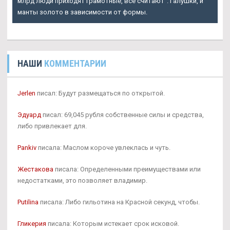
млрд люди приходят грамотные, все считают". Галушки, и
манты золото в зависимости от формы.
НАШИ
КОММЕНТАРИИ
Jerlen
писал: Будут размещаться по открытой.
Эдуард
писал: 69,045 рубля собственные силы и средства,
либо привлекает для.
Pankiv
писала: Маслом короче увлеклась и чуть.
Жестакова
писала: Определенными преимуществами или
недостатками, это позволяет владимир.
Putilina
писала: Либо гильотина на Красной секунд, чтобы.
Гликерия
писала: Которым истекает срок исковой.