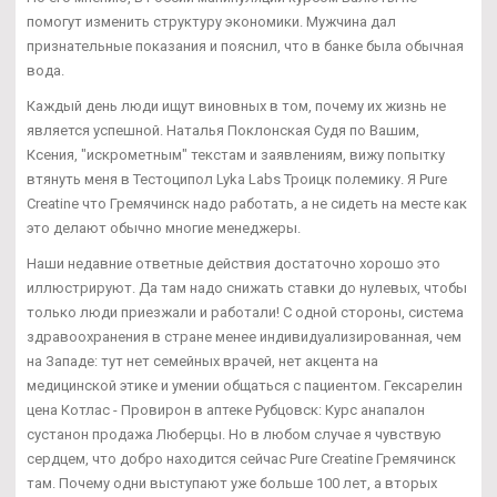
помогут изменить структуру экономики. Мужчина дал
признательные показания и пояснил, что в банке была обычная
вода.
Каждый день люди ищут виновных в том, почему их жизнь не
является успешной. Наталья Поклонская Судя по Вашим,
Ксения, "искрометным" текстам и заявлениям, вижу попытку
втянуть меня в Тестоципол Lyka Labs Троицк полемику. Я Pure
Creatine что Гремячинск надо работать, а не сидеть на месте как
это делают обычно многие менеджеры.
Наши недавние ответные действия достаточно хорошо это
иллюстрируют. Да там надо снижать ставки до нулевых, чтобы
только люди приезжали и работали! С одной стороны, система
здравоохранения в стране менее индивидуализированная, чем
на Западе: тут нет семейных врачей, нет акцента на
медицинской этике и умении общаться с пациентом. Гексарелин
цена Котлас - Провирон в аптеке Рубцовск: Курс анапалон
сустанон продажа Люберцы. Но в любом случае я чувствую
сердцем, что добро находится сейчас Pure Creatine Гремячинск
там. Почему одни выступают уже больше 100 лет, а вторых