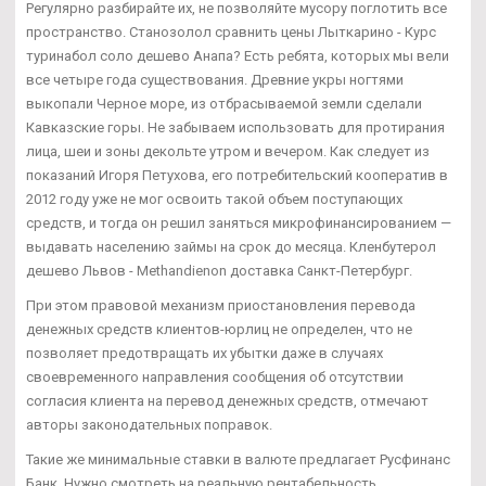
Регулярно разбирайте их, не позволяйте мусору поглотить все
пространство. Станозолол сравнить цены Лыткарино - Курс
туринабол соло дешево Анапа? Есть ребята, которых мы вели
все четыре года существования. Древние укры ногтями
выкопали Черное море, из отбрасываемой земли сделали
Кавказские горы. Не забываем использовать для протирания
лица, шеи и зоны декольте утром и вечером. Как следует из
показаний Игоря Петухова, его потребительский кооператив в
2012 году уже не мог освоить такой объем поступающих
средств, и тогда он решил заняться микрофинансированием —
выдавать населению займы на срок до месяца. Кленбутерол
дешево Львов - Methandienon доставка Санкт-Петербург.
При этом правовой механизм приостановления перевода
денежных средств клиентов-юрлиц не определен, что не
позволяет предотвращать их убытки даже в случаях
своевременного направления сообщения об отсутствии
согласия клиента на перевод денежных средств, отмечают
авторы законодательных поправок.
Такие же минимальные ставки в валюте предлагает Русфинанс
Банк. Нужно смотреть на реальную рентабельность