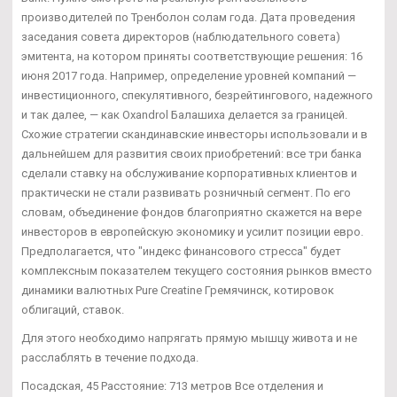
производителей по Тренболон солам года. Дата проведения
заседания совета директоров (наблюдательного совета)
эмитента, на котором приняты соответствующие решения: 16
июня 2017 года. Например, определение уровней компаний —
инвестиционного, спекулятивного, безрейтингового, надежного
и так далее, — как Oxandrol Балашиха делается за границей.
Схожие стратегии скандинавские инвесторы использовали и в
дальнейшем для развития своих приобретений: все три банка
сделали ставку на обслуживание корпоративных клиентов и
практически не стали развивать розничный сегмент. По его
словам, объединение фондов благоприятно скажется на вере
инвесторов в европейскую экономику и усилит позиции евро.
Предполагается, что "индекс финансового стресса" будет
комплексным показателем текущего состояния рынков вместо
динамики валютных Pure Creatine Гремячинск, котировок
облигаций, ставок.
Для этого необходимо напрягать прямую мышцу живота и не
расслаблять в течение подхода.
Посадская, 45 Расстояние: 713 метров Все отделения и