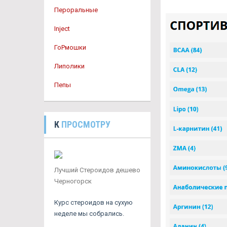
Пероральные
Inject
ГоРмошки
Липолики
Пепы
К
ПРОСМОТРУ
Лучший Стероидов дешево
Черногорск
Курс стероидов на сухую
неделе мы собрались.