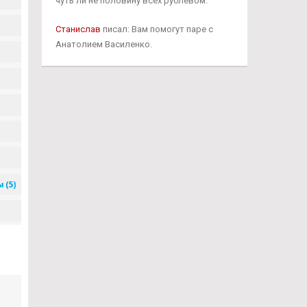
чуть ли не половину всех рублевом.
Станислав
писал: Вам помогут паре с
Анатолием Василенко.