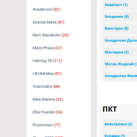
Аnastrozol
(32)
Special Mass
(81)
Ilium Stanabolic
(26)
Mass Phase
(67)
Пептид TB
(111)
I-BCAA Max
(91)
Oxanotabs
(68)
Beta-Alanine
(22)
Elite Powder
(34)
Provironum
(77)