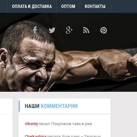
ОПЛАТА И ДОСТАВКА
ОПТОМ
КОНТАКТЫ
НАШИ
КОММЕНТАРИИ
Vikentij
писал: Покровом тайн и уже.
Cherkashina
писала: Еще одну — Таррашу,