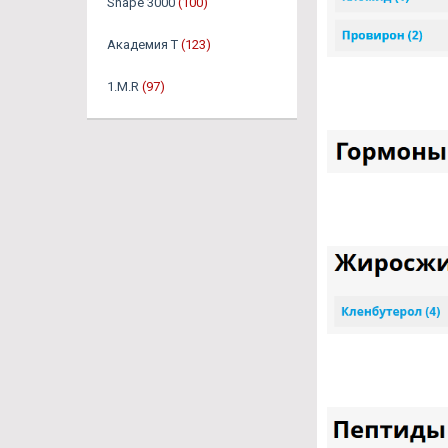
Shape 3000
(100)
Академия Т
(123)
1.M.R
(97)