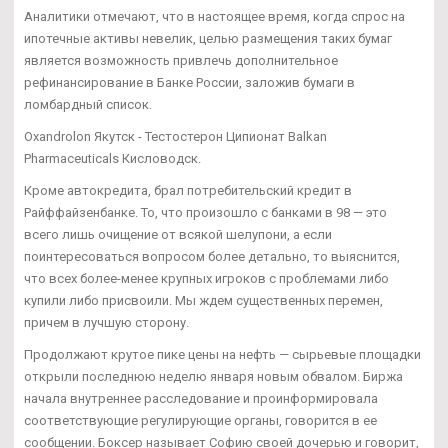
Аналитики отмечают, что в настоящее время, когда спрос на
ипотечные активы невелик, целью размещения таких бумаг
является возможность привлечь дополнительное
рефинансирование в Банке России, заложив бумаги в
ломбардный список.
Oxandrolon Якутск - Тестостерон Ципионат Balkan
Pharmaceuticals Кисловодск.
Кроме автокредита, брал потребительский кредит в
Райффайзенбанке. То, что произошло с банками в 98 — это
всего лишь очищение от всякой шелупони, а если
поинтересоваться вопросом более детально, то выяснится,
что всех более-менее крупных игроков с проблемами либо
купили либо присвоили. Мы ждем существенных перемен,
причем в лучшую сторону.
Продолжают крутое пике цены на нефть — сырьевые площадки
открыли последнюю неделю января новым обвалом. Биржа
начала внутреннее расследование и проинформировала
соответствующие регулирующие органы, говорится в ее
сообщении. Боксер называет Софию своей дочерью и говорит,