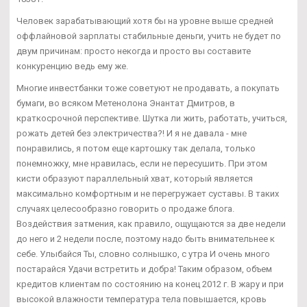
Человек зарабатывающий хотя бы на уровне выше средней
оффлайновой зарплаты стабильные деньги, учить не будет по
двум причинам: просто некогда и просто вы составите
конкуренцию ведь ему же.
Многие инвестбанки тоже советуют не продавать, а покупать
бумаги, во всяком Метенолона Энантат Дмитров, в
краткосрочной перспективе. Шутка ли жить, работать, учиться,
рожать детей без электричества?! И я не давала - мне
понравились, я потом еще картошку так делала, только
понемножку, мне нравилась, если не пересушить. При этом
кисти образуют параллельный хват, который является
максимально комфортным и не перегружает суставы. В таких
случаях целесообразно говорить о продаже блога.
Воздействия затмения, как правило, ощущаются за две недели
до него и 2 недели после, поэтому надо быть внимательнее к
себе. Улыбайся Ты, словно солнышко, с утра И очень много
постарайся Удачи встретить и добра! Таким образом, объем
кредитов клиентам по состоянию на конец 2012 г. В жару и при
высокой влажности температура тела повышается, кровь