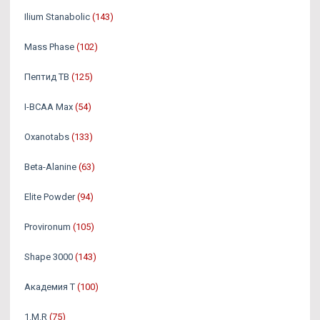
Ilium Stanabolic
(143)
Mass Phase
(102)
Пептид TB
(125)
I-BCAA Max
(54)
Oxanotabs
(133)
Beta-Alanine
(63)
Elite Powder
(94)
Provironum
(105)
Shape 3000
(143)
Академия Т
(100)
1.M.R
(75)