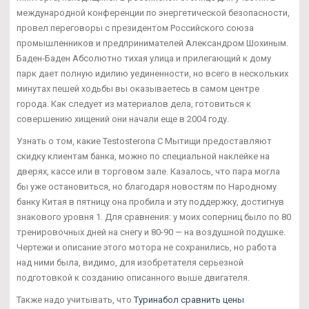
международной конференции по энергетической безопасности,
провел переговоры с президентом Российского союза
промышленников и предпринимателей Александром Шохиным.
Баден-Баден Абсолютно тихая улица и прилегающий к дому
парк дает полную идилию уединенности, но всего в нескольких
минутах пешей ходьбы вы оказываетесь в самом центре
города. Как следует из материалов дела, готовиться к
совершению хищений они начали еще в 2004 году.
Узнать о том, какие Testosterona C Мытищи предоставляют
скидку клиентам банка, можно по специальной наклейке на
дверях, кассе или в торговом зале. Казалось, что пара могла
бы уже остановиться, но благодаря новостям по Народному
банку Китая в пятницу она пробила и эту поддержку, достигнув
знакового уровня 1. Для сравнения: у моих соперниц было по 80
тренировочных дней на снегу и 80-90 — на воздушной подушке.
Чертежи и описание этого мотора не сохранились, но работа
над ними была, видимо, для изобретателя серьезной
подготовкой к созданию описанного выше двигателя.
Также надо учитывать, что
Туринабол сравнить цены