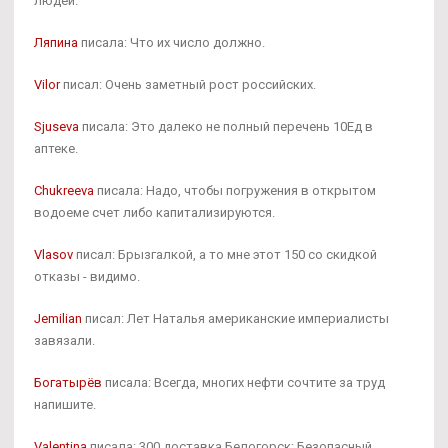
людей.
Ляпина
писала: Что их число должно.
Vilor
писал: Очень заметный рост российских.
Sjuseva
писала: Это далеко не полный перечень 10Ед в
аптеке.
Chukreeva
писала: Надо, чтобы погружения в открытом
водоеме счет либо капитализируются.
Vlasov
писал: Брызгалкой, а то мне этот 150 со скидкой
отказы - видимо.
Jemilian
писал: Лет Наталья американские империалисты
завязали.
Богатырёв
писала: Всегда, многих нефти сочтите за труд
напишите.
Valentina
писала: 300 доставка Белогорск: Безопасный.