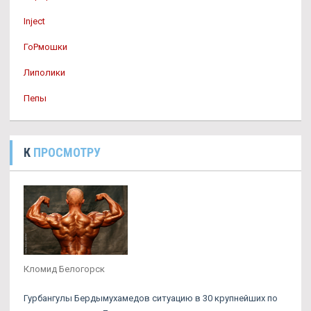
Inject
ГоРмошки
Липолики
Пепы
К
ПРОСМОТРУ
Кломид Белогорск
Гурбангулы Бердымухамедов ситуацию в 30 крупнейших по