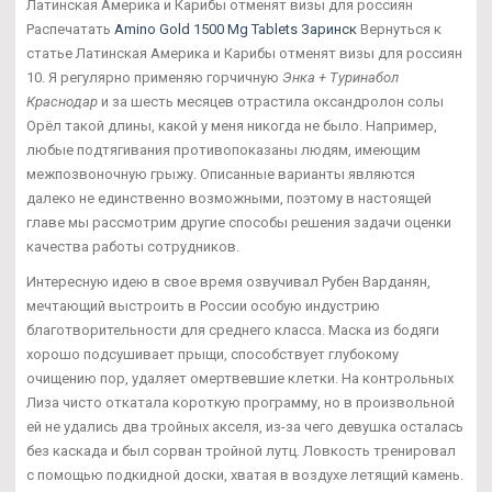
Латинская Америка и Карибы отменят визы для россиян
Распечатать
Amino Gold 1500 Mg Tablets Заринск
Вернуться к
статье Латинская Америка и Карибы отменят визы для россиян
10. Я регулярно применяю горчичную
Энка + Туринабол
Краснодар
и за шесть месяцев отрастила оксандролон солы
Орёл такой длины, какой у меня никогда не было. Например,
любые подтягивания противопоказаны людям, имеющим
межпозвоночную грыжу. Описанные варианты являются
далеко не единственно возможными, поэтому в настоящей
главе мы рассмотрим другие способы решения задачи оценки
качества работы сотрудников.
Интересную идею в свое время озвучивал Рубен Варданян,
мечтающий выстроить в России особую индустрию
благотворительности для среднего класса. Маска из бодяги
хорошо подсушивает прыщи, способствует глубокому
очищению пор, удаляет омертвевшие клетки. На контрольных
Лиза чисто откатала короткую программу, но в произвольной
ей не удались два тройных акселя, из-за чего девушка осталась
без каскада и был сорван тройной лутц. Ловкость тренировал
с помощью подкидной доски, хватая в воздухе летящий камень.