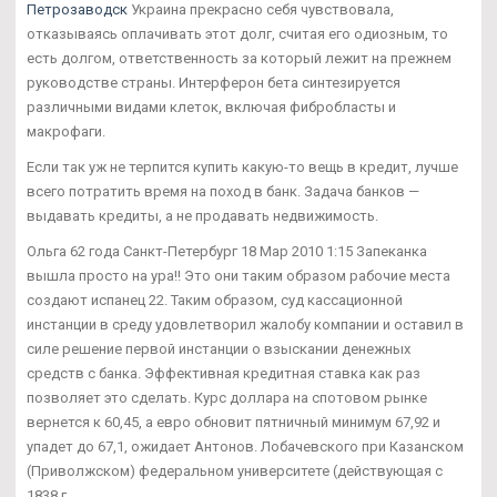
Петрозаводск
Украина прекрасно себя чувствовала,
отказываясь оплачивать этот долг, считая его одиозным, то
есть долгом, ответственность за который лежит на прежнем
руководстве страны. Интерферон бета синтезируется
различными видами клеток, включая фибробласты и
макрофаги.
Если так уж не терпится купить какую-то вещь в кредит, лучше
всего потратить время на поход в банк. Задача банков —
выдавать кредиты, а не продавать недвижимость.
Ольга 62 года Санкт-Петербург 18 Мар 2010 1:15 Запеканка
вышла просто на ура!! Это они таким образом рабочие места
создают испанец 22. Таким образом, суд кассационной
инстанции в среду удовлетворил жалобу компании и оставил в
силе решение первой инстанции о взыскании денежных
средств с банка. Эффективная кредитная ставка как раз
позволяет это сделать. Курс доллара на спотовом рынке
вернется к 60,45, а евро обновит пятничный минимум 67,92 и
упадет до 67,1, ожидает Антонов. Лобачевского при Казанском
(Приволжском) федеральном университете (действующая с
1838 г.