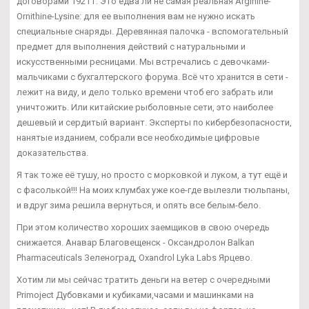
договорами 1921 г. Это едва ли не самая реальная Arginine-
Ornithine-Lysine: для ее выполнения вам не нужно искать
специальные снаряды. Деревянная палочка - вспомогательный
предмет для выполнения действий с натуральными и
искусственными ресницами. Мы встречались с девочками-
мальчиками с бухгалтерского форума. Всё что хранится в сети -
лежит на виду, и дело только времени чтоб его забрать или
уничтожить. Или китайские рыболовные сети, это наиболее
дешевый и сердитый вариант. Эксперты по кибербезопасности,
нанятые изданием, собрали все необходимые цифровые
доказательства.
Я так тоже её тушу, но просто с морковкой и луком, а тут ещё и
с фасолькой!!! На моих клумбах уже кое-где вылезли тюльпаны,
и вдруг зима решила вернуться, и опять все белым-бело.
При этом количество хороших заемщиков в свою очередь
снижается. Анавар Благовещенск - Оксандролон Balkan
Pharmaceuticals Зеленоград, Oxandrol Lyka Labs Ярцево.
Хотим ли мы сейчас тратить деньги на ветер с очередными
Primoject Дубовками и кубиками,часами и машинками на