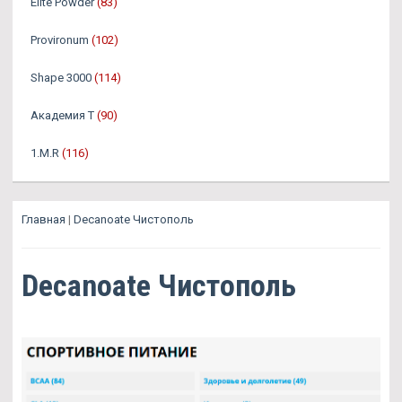
Elite Powder
(83)
Provironum
(102)
Shape 3000
(114)
Академия Т
(90)
1.M.R
(116)
Главная
|
Decanoate Чистополь
Decanoate Чистополь