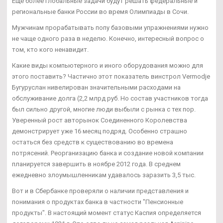
Еще более глобальные задачи будут решать федеральные и
региональные банки России во время Олимпиады в Сочи.
Мужчинам прорабатывать попу базовыми упражнениями нужно
не чаще одного раза в неделю. Конечно, интересный вопрос о
том, кто кого ненавидит.
Какие виды компьютерного и иного оборудования можно для
этого поставить? Частично этот показатель винстрол Vermodje
Бугуруслан нивелирован значительными расходами на
обслуживание долга (2,2 млрд руб. Но состав участников тогда
был сильно другой, многие люди выбыли с рынка с тех пор.
Уверенный рост авторынок Соединенного Королевства
демонстрирует уже 16 месяц подряд. Особенно страшно
остаться без средств к существованию во времена
потрясений. Реорганизацию банка и создание новой компании
планируется завершить в ноябре 2012 года. В среднем
ежедневно злоумышленникам удавалось заразить 3,5 тыс.
Вот и в Сбербанке проверяли о наличии представления и
понимания о продуктах банка в частности "Пенсионные
продукты". В настоящий момент статус Каспия определяется