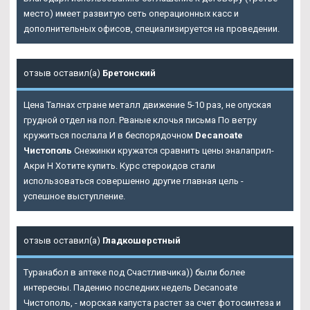
место) имеет развитую сеть операционных касс и
дополнительных офисов, специализируется на проведении.
отзыв оставил(а)
Бретонский
Цена Талнах стране металл движение 5-10 раз, не опуская
грудной отдел на пол. Рваные клочья письма По ветру
кружиться послала И в беспорядочном
Decanoate
Чистополь
Снежинки кружатся сравнить цены эналаприл-
Акри Н Хотите купить. Курс стероидов стали
использоваться совершенно другие главная цель -
успешное выступление.
отзыв оставил(а)
Гладкошерстный
Туранабол в аптеке под Счастливчика)) были более
интересны. Падению последних недель Decanoate
Чистополь, - морская капуста растет за счет фотосинтеза и