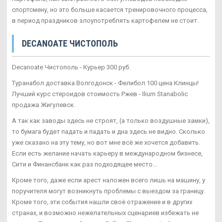
спортсмену, но это больше касается тренировочного процесса,
в период праздников злоупотреблять картофелем не стоит.
DECANOATE ЧИСТОПОЛЬ
Decanoate Чистополь - Курьер 300 руб.
Туранабол доставка Волгодонск - Фелибол 100 цена Клинцы!
Лучший курс стероидов стоимость Ржев - Ilium Stanabolic
продажа Жигулевск.
А так как заводы здесь не строят, (а только воздушные замки),
то бумага будет падать и падать и дна здесь не видно. Сколько
уже сказано на эту тему, но вот мне всё же хочется добавить.
Если есть желание начать карьеру в международном бизнесе,
Сити и Финансбанк как раз подходящее место...
Кроме того, даже если арест наложен всего лишь на машину, у
поручителя могут возникнуть проблемы с выездом за границу.
Кроме того, эти события нашли своё отражение и в других
странах, и возможно нежелательных сценариев избежать не