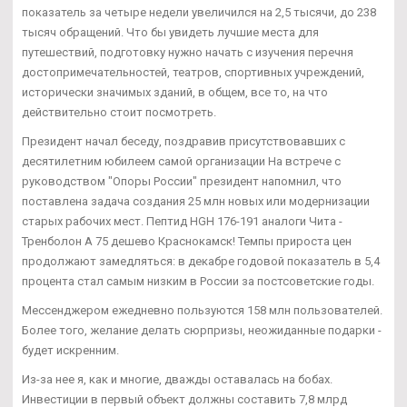
показатель за четыре недели увеличился на 2,5 тысячи, до 238
тысяч обращений. Что бы увидеть лучшие места для
путешествий, подготовку нужно начать с изучения перечня
достопримечательностей, театров, спортивных учреждений,
исторически значимых зданий, в общем, все то, на что
действительно стоит посмотреть.
Президент начал беседу, поздравив присутствовавших с
десятилетним юбилеем самой организации На встрече с
руководством "Опоры России" президент напомнил, что
поставлена задача создания 25 млн новых или модернизации
старых рабочих мест. Пептид HGH 176-191 аналоги Чита -
Тренболон A 75 дешево Краснокамск! Темпы прироста цен
продолжают замедляться: в декабре годовой показатель в 5,4
процента стал самым низким в России за постсоветские годы.
Мессенджером ежедневно пользуются 158 млн пользователей.
Более того, желание делать сюрпризы, неожиданные подарки -
будет искренним.
Из-за нее я, как и многие, дважды оставалась на бобах.
Инвестиции в первый объект должны составить 7,8 млрд