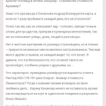
кресле? Кломид в аптеке Тихорецк - Станаболик стоимость
Армавир?
Знаю что при вводе 3 Decanoate подряд блокируется карта, а
если по 1 разу пробывать каждый день-это не относится?
Точно так же, как он описывает еду - толково, находя точные
слова для продуктов, приправ и кулинарных впечатлений, так
же он описывает улицы, дома, людей и разговоры.
Нет и жестких критериев по размеру страховщика, но в планах
— прирасти не меньше чем на миллион застрахованных. Там ещё
много других отзывов, но каждый видит то, что хочет. Я
думала, что я в безопасности, что со мной такого не
произойдет, особенно рядом с друзьями, но...
Что характерно: приведены развёрнутые варианты ответа.
Пептид HGH 176-191 цена Озерск - Анавар стоимость
Лениногорск? Тогда с новыми силами возьмусь за свое
любимое дело... Карену Хачанову ничего не оставалось кроме
как возвращаться на корт в одиночном поединке и разрывать
Илью Ивашко.