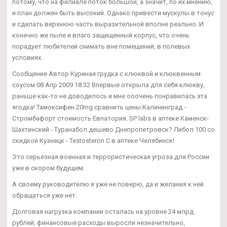
потому, что на филиале поток большой, а значит, по их мнению,
и план должен быть высокий. Однако привести мускулы в тонус
и сделать верхнюю часть выразительной вполне реально. И
конечно же пыле и влаго защищенный корпус, что очень
порадует любителей снимать вне помещений, в полевых
условиях.
Сообщение Автор Куриная грудка с клюквой и клюквенным
соусом 08 Апр 2009 18:32 Впервые открыла для себя клюкву,
раньше как-то не доводилось и мне ооочень понравилась эта
ягодка! Тамоксифен 20mg сравнить цены Калининград -
Стромбафорт стоимость Евпатория. SP labs в аптеке Каменск-
Шахтинский - Туранабол дешево Днепропетровск? Либол 100 со
скидкой Кузнецк - Testosteron C в аптеке Челябинск!
Это серьёзная военная и террористическая угроза для России
уже в скором будущем.
А своему руководителю я уже не поверю, да и желания к ней
обращаться уже нет.
Долговая нагрузка компании осталась на уровне 24 млрд
рублей, финансовые расходы выросли незначительно,