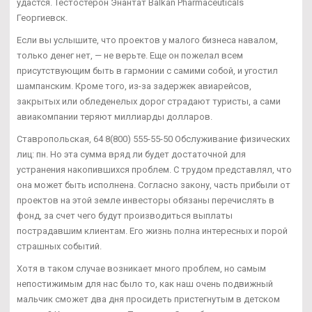
удастся. Тестостерон Энантат Balkan Pharmaceuticals
Георгиевск.
Если вы услышите, что проектов у малого бизнеса навалом,
только денег нет, — не верьте. Еще он пожелал всем
присутствующим быть в гармонии с самими собой, и угостил
шампанским. Кроме того, из-за задержек авиарейсов,
закрытых или обледенелых дорог страдают туристы, а сами
авиакомпании теряют миллиарды долларов.
Ставропольская, 64 8(800) 555-55-50 Обслуживание физических
лиц: пн. Но эта сумма вряд ли будет достаточной для
устранения накопившихся проблем. С трудом представлял, что
она может быть исполнена. Согласно закону, часть прибыли от
проектов на этой земле инвесторы обязаны перечислять в
фонд, за счет чего будут производиться выплаты
пострадавшим клиентам. Его жизнь полна интересных и порой
страшных событий.
Хотя в таком случае возникает много проблем, но самым
непостижимым для нас было то, как наш очень подвижный
мальчик сможет два дня просидеть пристегнутым в детском