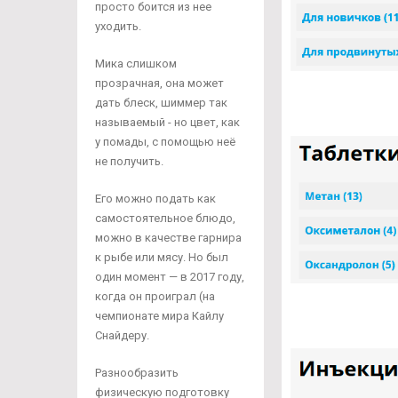
просто боится из нее
уходить.
Мика слишком
прозрачная, она может
дать блеск, шиммер так
называемый - но цвет, как
у помады, с помощью неё
не получить.
Его можно подать как
самостоятельное блюдо,
можно в качестве гарнира
к рыбе или мясу. Но был
один момент — в 2017 году,
когда он проиграл (на
чемпионате мира Кайлу
Снайдеру.
Разнообразить
физическую подготовку