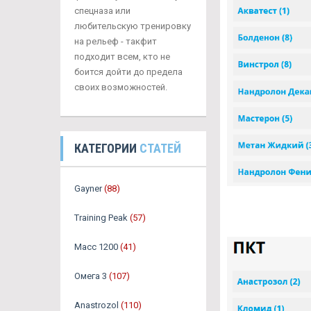
спецназа или
любительскую тренировку
на рельеф - такфит
подходит всем, кто не
боится дойти до предела
своих возможностей.
КАТЕГОРИИ
СТАТЕЙ
Gayner
(88)
Training Peak
(57)
Масс 1200
(41)
Омега 3
(107)
Аnastrozol
(110)