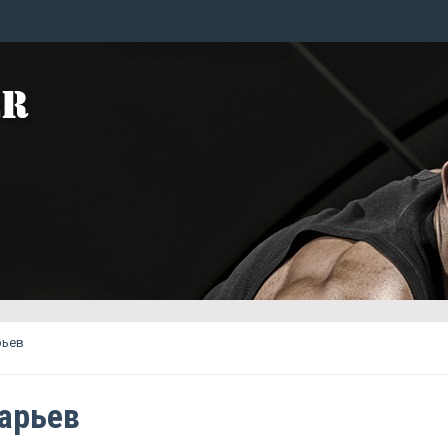
рьев
арьев