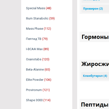
Special Mass
(48)
Ilium Stanabolic
(59)
Mass Phase
(112)
Пептид TB
(79)
I-BCAA Max
(89)
Oxanotabs
(120)
Beta-Alanine
(65)
Elite Powder
(106)
Provironum
(121)
Shape 3000
(114)