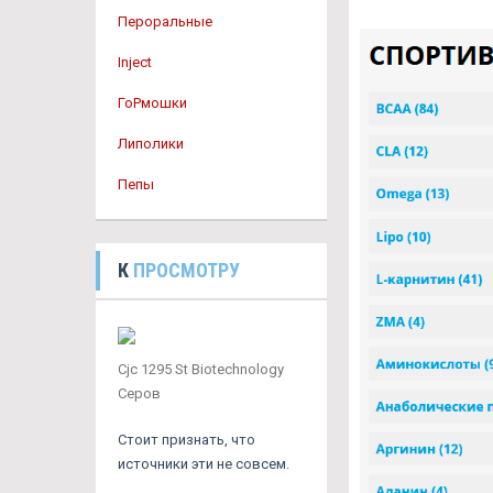
Пероральные
Inject
ГоРмошки
Липолики
Пепы
К
ПРОСМОТРУ
Cjc 1295 St Biotechnology
Серов
Стоит признать, что
источники эти не совсем.