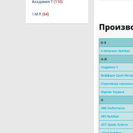
Академия Т
(110)
1.M.R
(64)