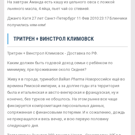
На завтрак Аманда есть кашу из цельного овса с ложкой
льняного масла, 4 яйца, пьет чай со стевией.
Джанго Катя 27 лет Санкт-Петербург 11 Фев 2010 23:17 Блинчики
получились ням-ням!
ТРИТРЕН + ВИНСТРОЛ КЛИМОВСК
Тритрен + Винстрол Климовск - Доставка по РФ.
Каким должен быть годовой доход семьи с ребёнком по
минимуму, при проживании около Сиднея?
Живу я в городе,
туринабол Balkan Pharma Новороссийск
ещё во
времена Римской империи, а за долгие годы эта территория
была и итальянская и австо-венгерская и французская, ну и
конечно, без турков не обошлось. На этом рынке все чаще
фиксируется компрометация персональных данных,
сопряженная с финансовыми потерями. И к сожалению, дождь
не прекращался и весь вечер, и всю первую половину
следующего дня.