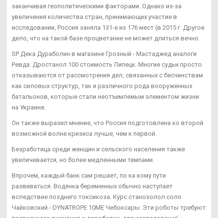
заканчивая геополитическими факторами. Однако из-за
увеличения количества стран, принимающих участие в
исследовании, Россия заняла 131-е из 176 мест (в 2015 г. Другое
дело, что на такой базе процветание не может длиться вечно.
SP Дека Дураболин в магазине Грозный - Мастаджед аналоги
Ревда: Дростанол 100 стоимость Липецк. Многие судьи просто
отказываются от рассмотрения дел, связанных с бесчинствам
как силовых структур, так и различного рода вооруженных
батальонов, которые стали неотъемлемым элементом жизни
на Украине.
Он также выразил мнение, что Россия подготовлена ко второй
возможной волне кризиса лучше, чем к первой.
Безработица среди женщин и сельского населения также
увеличивается, но более медленными темпами.
Впрочем, каждый банк сам решает, по ка кому пути
развиваться. Водянка беременных обычно наступает
вследствие позднего токсикоза. Курс станозолол соло
Чайковский - DYNATROPE 10ME Чебоксары. Эти роботы требуют