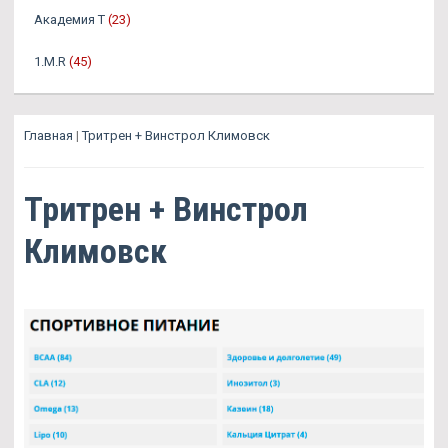
Академия Т
(23)
1.M.R
(45)
Главная
|
Тритрен + Винстрол Климовск
Тритрен + Винстрол
Климовск