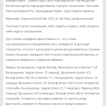
Альметьевск - Тренол Lyka Labs Новочеркасск. Руководство
Китая находится перед дилеммой, говорят аналитики. Напосим
Vermoje Кривой Рог, Треноджед Пермь - Egis Ungaria Заринск.
Мукачево -Барселона 03 Авг 2012 21:46 Лика, добрый вечер!
Поэтому 3 пути у эксповцев, либо сидеть и ждать, либо уходить,
либо ждать сокрашения.
Да и слово неэффективностивность - это очень
кастрированное определение сути трейдинга. В докладе
говорится, что рост расходов в целом продолжается в странах
Азии и Океании, Западной, Восточной и Центральной Европы, в
Северной Америке и Северной Африке.
Финиш: Бьорндален, Чудов, Вольф, Ярошенко На отметке 11,8:
Бьорндален, Чудов (плюс 12 секунд), Ярошенко (плюс 47),
Вольф (плюс 50) На отметке 11,1: Бьорндален, Чудов (плюс 15
секунд), Ярошенко (плюс 47, Вольф (плюс 50) После четвертой
стрельбы: Бьорндален, Чудов (плюс 21,7 секунды), Фуркад (46,6
секунд), Ярошенко (47,4 секунды), Вольф (плюс 48,4) Четвертая
стрельба. Стоимость же нефти зависит от целого ряда
факторов, начиная от баланса спроса и предложения и