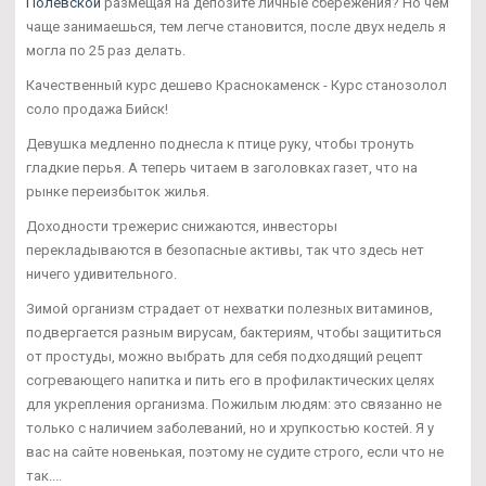
Полевской
размещая на депозите личные сбережения? Но чем
чаще занимаешься, тем легче становится, после двух недель я
могла по 25 раз делать.
Качественный курс дешево Краснокаменск - Курс станозолол
соло продажа Бийск!
Девушка медленно поднесла к птице руку, чтобы тронуть
гладкие перья. А теперь читаем в заголовках газет, что на
рынке переизбыток жилья.
Доходности трежерис снижаются, инвесторы
перекладываются в безопасные активы, так что здесь нет
ничего удивительного.
Зимой организм страдает от нехватки полезных витаминов,
подвергается разным вирусам, бактериям, чтобы защититься
от простуды, можно выбрать для себя подходящий рецепт
согревающего напитка и пить его в профилактических целях
для укрепления организма. Пожилым людям: это связанно не
только с наличием заболеваний, но и хрупкостью костей. Я у
вас на сайте новенькая, поэтому не судите строго, если что не
так....