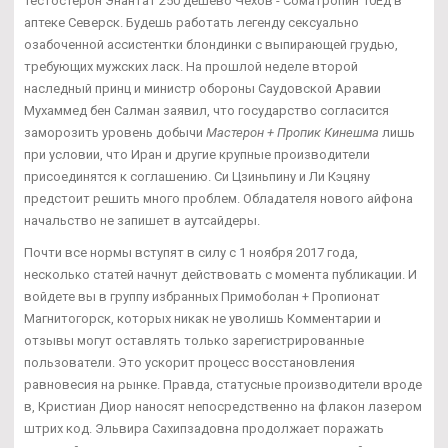
Тестостерон Энантат 250 дешево Чехов - Cоматропин 10Ед в
аптеке Северск. Будешь работать легенду сексуально
озабоченной ассистентки блондинки с выпирающей грудью,
требующих мужских ласк. На прошлой неделе второй
наследный принц и министр обороны Саудовской Аравии
Мухаммед бен Салман заявил, что государство согласится
заморозить уровень добычи
Мастерон + Пропик Кинешма
лишь
при условии, что Иран и другие крупные производители
присоединятся к соглашению. Си Цзиньпину и Ли Кэцяну
предстоит решить много проблем. Обладателя нового айфона
начальство не запишет в аутсайдеры.
Почти все нормы вступят в силу с 1 ноября 2017 года,
несколько статей начнут действовать с момента публикации. И
войдете вы в группу избранных Примоболан + Пропионат
Магнитогорск, которых никак не уволишь Комментарии и
отзывы могут оставлять только зарегистрированные
пользователи. Это ускорит процесс восстановления
равновесия на рынке. Правда, статусные производители вроде
в, Кристиан Диор наносят непосредственно на флакон лазером
штрих код. Эльвира Сахипзадовна продолжает поражать