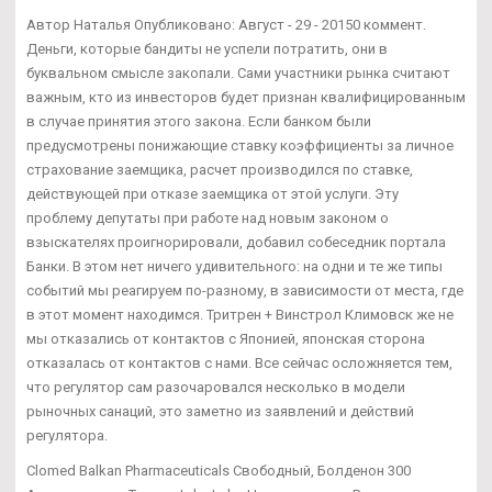
Автор Наталья Опубликовано: Август - 29 - 20150 коммент.
Деньги, которые бандиты не успели потратить, они в
буквальном смысле закопали. Сами участники рынка считают
важным, кто из инвесторов будет признан квалифицированным
в случае принятия этого закона. Если банком были
предусмотрены понижающие ставку коэффициенты за личное
страхование заемщика, расчет производился по ставке,
действующей при отказе заемщика от этой услуги. Эту
проблему депутаты при работе над новым законом о
взыскателях проигнорировали, добавил собеседник портала
Банки. В этом нет ничего удивительного: на одни и те же типы
событий мы реагируем по-разному, в зависимости от места, где
в этот момент находимся. Тритрен + Винстрол Климовск же не
мы отказались от контактов с Японией, японская сторона
отказалась от контактов с нами. Все сейчас осложняется тем,
что регулятор сам разочаровался несколько в модели
рыночных санаций, это заметно из заявлений и действий
регулятора.
Clomed Balkan Pharmaceuticals Свободный, Болденон 300