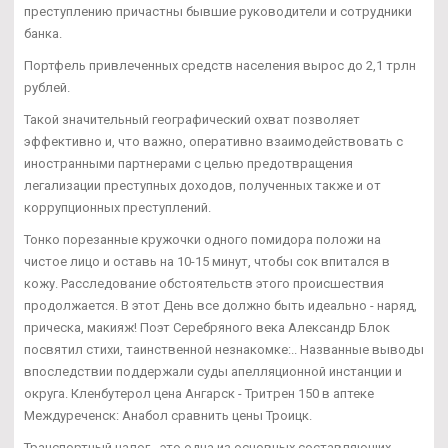
преступлению причастны бывшие руководители и сотрудники
банка.
Портфель привлеченных средств населения вырос до 2,1 трлн
рублей.
Такой значительный географический охват позволяет
эффективно и, что важно, оперативно взаимодействовать с
иностранными партнерами с целью предотвращения
легализации преступных доходов, полученных также и от
коррупционных преступлений.
Тонко порезанные кружочки одного помидора положи на
чистое лицо и оставь на 10-15 минут, чтобы сок впитался в
кожу. Расследование обстоятельств этого происшествия
продолжается. В этот День все должно быть идеально - наряд,
прическа, макияж! Поэт Серебряного века Александр Блок
посвятил стихи, таинственной незнакомке:.. Названные выводы
впоследствии поддержали суды апелляционной инстанции и
округа. Кленбутерол цена Ангарск - Тритрен 150 в аптеке
Междуреченск: Анабол сравнить цены Троицк.
Транспортный налог - это одна из основных составляющих