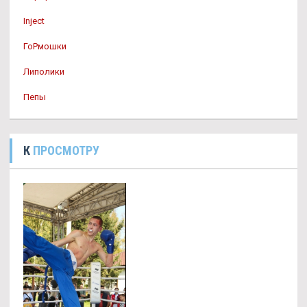
Inject
ГоРмошки
Липолики
Пепы
К
ПРОСМОТРУ