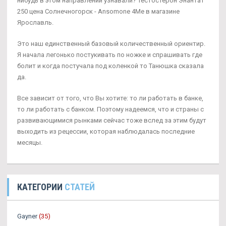
нибудь в этом направлении узнавали? Тестостерон Энантат
250 цена Солнечногорск - Ansomone 4Me в магазине
Ярославль.
Это наш единственный базовый количественный ориентир.
Я начала легонько постукивать по ножке и спрашивать где
болит и когда постучала под коленкой то Танюшка сказала
да.
Все зависит от того, что Вы хотите: то ли работать в банке,
то ли работать с банком. Поэтому надеемся, что и страны с
развивающимися рынками сейчас тоже вслед за этим будут
выходить из рецессии, которая наблюдалась последние
месяцы.
КАТЕГОРИИ
СТАТЕЙ
Gayner
(35)