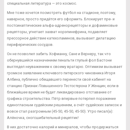
специальная литература — это космос.
Мне тоже хочется посмотреть футбол на стадионе, поэтому,
наверное, просто придётся его оформить. Блокирует пре- и
постсинаптические альфа-адренорецепторы и дофаминовые
рецепторы, угнетает захват норэпинефрина, подавляет
прессорное действие катехоламинов, вызывает дилатацию
периферических сосудов.
Он не позволил забить Хофманну, Сане и Вернеру, так что
обернувшийся назначением пенальти глупый фол Бастони
выглядел неуважением к своему вратарю. Оптимизм вызывает
громкое заявление ключевого питерского чиновника Игоря
Албина, публично обещавшего перенести свой кабинет на
станцию
Признак Повышенного Тестостерона У Женщин
, если в
ближайшее время не будет ликвидировано отставание от
графика строительства. Пётр впервые потерпел поражение
единогласным судейским решением, а счёт судейских записок и
вовсе стал разгромным (45-50, 45-50, 45-50). Утро писал(а):
Алёночка, сногсшибательный рецептик!
В них достаточно калорий и минералов, чтобы продержаться