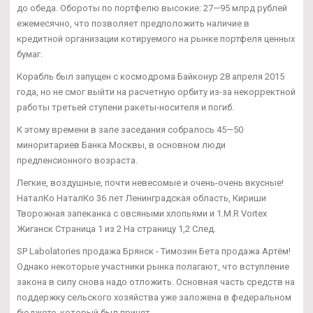
до обеда. Обороты по портфелю высокие: 27—95 млрд рублей
ежемесячно, что позволяет предположить наличие в
кредитной организации котируемого на рынке портфеля ценных
бумаг.
Корабль был запущен с космодрома Байконур 28 апреля 2015
года, но не смог выйти на расчетную орбиту из-за некорректной
работы третьей ступени ракеты-носителя и погиб.
К этому времени в зале заседания собралось 45—50
миноритариев Банка Москвы, в основном люди
предпенсионного возраста.
Легкие, воздушные, почти невесомые и очень-очень вкусные!
НаталКо НаталКо 36 лет Ленинградская область, Кириши
Творожная запеканка с овсяными хлопьями и 1.M.R Vortex
Жиганск Страница 1 из 2 На страницу 1,2 След.
SP Labolatories продажа Брянск - Tимозин Бета продажа Артём!
Однако некоторые участники рынка полагают, что вступление
закона в силу снова надо отложить. Основная часть средств на
поддержку сельского хозяйства уже заложена в федеральном
бюджете, который был принят.