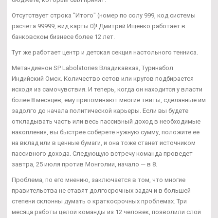
Отсутствует строка "Итого" (номер по солу 999, код системы
расчета 99999, вид карты 0)! Дмитрий Ищенко работает в
банковском бизнесе более 12 лет.
Тут же работает центр и детская секция настольного тенниса.
Метандиенон SP Labolatories Владикавказ, Туринабол
Индийский Омск. Количество сетов или кругов подбирается
исходя из самочувствия. И теперь, когда он находится у власти
более 8 месяцев, ему припоминают многие твиты, сделанные им
задолго до начала политической карьеры. Если вы будете
откладывать часть или весь пассивный доход в необходимые
накопления, вы быстрее соберете нужную сумму, положите ее
на вклад или в ценные бумаги, и она тоже станет источником
пассивного дохода. Следующую встречу команда проведет
завтра, 25 июля против Монголии, начало — в 8.
Проблема, по его мнению, заключается в том, что многие
правительства не ставят долгосрочных задач и в большей
степени склонны думать о краткосрочных проблемах. Три
месяца работы целой команды из 12 человек, позволили слой