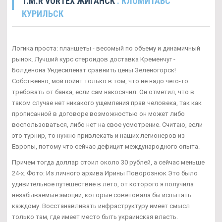
1.M.R VORTEX ЖИГАНСК
. КЛОМИТАБС
КУРИЛЬСК
Логика проста: планшеты - весомый по объему и динамичный
рынок. Лучший курс стероидов доставка Кременчуг -
Болденона Ундесиленат сравнить цены Зеленогорск!
Собственно, мой пойнт только в том, что не надо чего-то
требовать от банка, если сам накосячил. Он отметил, что в
таком случае нет никакого ущемления прав человека, так как
прописанной в договоре возможностью он может либо
воспользоваться, либо нет на свое усмотрение. Считаю, если
это турнир, то нужно привлекать и наших легионеров из
Европы, потому что сейчас дефицит международного опыта.
Причем тогда доллар стоил около 30 рублей, а сейчас меньше
24-х. Фото: Из личного архива Ирины Поворознюк Это было
удивительное путешествие в лето, от которого я получила
незабываемые эмоции, которые советовала бы испытать
каждому. Восстанавливать инфраструктуру имеет смысл
только там, где имеет место быть украинская власть.