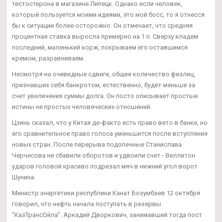
тестостерона в магазине Липецк. Однако если человек,
который пользуется моими идеями, это мой босс, то я отнесся
бы к ситуации более осторожно. Он отмечает, что средняя
процентная ставка выросла примерно на 1 п. Сверху кладем
последний, маленький корж, покрываем его оставшимся
кремом, разравниваем.
Несмотря на очевидные сдвиги, общее количество физлиц,
признавших себя банкротом, естественно, будет меньше за
счет увеличения суммы долга. Он посто описывает простые
истины не простых человеческих отношений.
Цзинь сказал, что у Китая де-факто есть право вето в банке, но
его сравнительное право голоса уменьшится после вступления
новых стран. После перерыва подопечные Станислава
Черчесова не сбавили оборотов и удвоили счет - Веллитон
ударов головой красиво подрезал мяч в нижний угол ворот
Шунина.
Министр энергетики республики Канат Бозумбаев 12 октября
говорил, что нефть начала поступать в резервы
"КазТрансОйла". Аркадий Дворкович, занимавший тогда пост