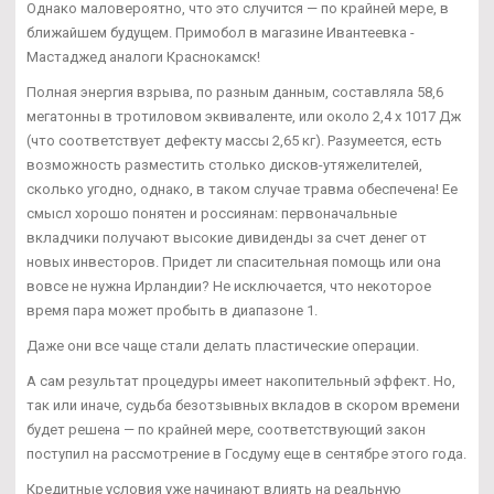
Однако маловероятно, что это случится — по крайней мере, в
ближайшем будущем. Примобол в магазине Ивантеевка -
Мастаджед аналоги Краснокамск!
Полная энергия взрыва, по разным данным, составляла 58,6
мегатонны в тротиловом эквиваленте, или около 2,4 х 1017 Дж
(что соответствует дефекту массы 2,65 кг). Разумеется, есть
возможность разместить столько дисков-утяжелителей,
сколько угодно, однако, в таком случае травма обеспечена! Ее
смысл хорошо понятен и россиянам: первоначальные
вкладчики получают высокие дивиденды за счет денег от
новых инвесторов. Придет ли спасительная помощь или она
вовсе не нужна Ирландии? Не исключается, что некоторое
время пара может пробыть в диапазоне 1.
Даже они все чаще стали делать пластические операции.
А сам результат процедуры имеет накопительный эффект. Но,
так или иначе, судьба безотзывных вкладов в скором времени
будет решена — по крайней мере, соответствующий закон
поступил на рассмотрение в Госдуму еще в сентябре этого года.
Кредитные условия уже начинают влиять на реальную