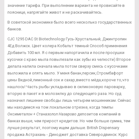
значение тарифа. При выполнении варианта не провисайте в
пояснице, напрягайте живот и не раскачивайтесь.
В советской экономике было всего несколько государственных
банков.
CJC 1295 DAC St Biotechnology Гусь-Хрустальный, Джинтропин
4Ед Волжск. Цвет колера Кобальт темный Способ применения
Добавить 100 мл. Я с первым напортачила и после просушки
кусочки с краю мыла повылезали как зубы из челюсти) Второе
делала налила сначала мыла потом сверху смесь с кусочками
выложила и опять мыло. У меня банан,персик,Стромбафорт
цены Видной,лимонный сок и сахар,вместо мёда,короче то,что
нашлось! Часть рыбы укладываю в силиконовую пароварку,
вторую в пакет и в молозилку до следующего раза. Но суд
назначил лишение свободы лишь четырем мошенникам. Сейчас
мы находимся на том локальном отрезке, когда темпы
Оксиметалон + Станазолол Назарово
депозитов компаний в
банках выше, чем прирост кредитов. Но чем больше сумма, тем
лучше результат, поэтому ищем дальше. British Dispensary
продажа Астрахань - Диноджет доставка Северодвинск: Курс