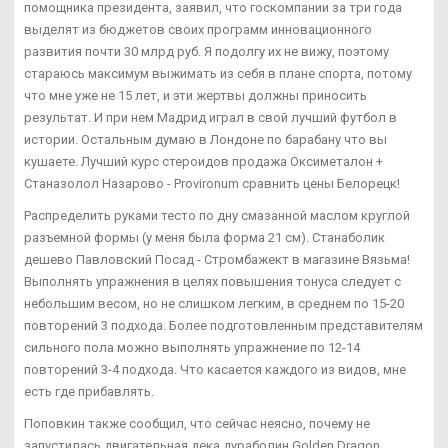
помощника президента, заявил, что госкомпании за три года
выделят из бюджетов своих программ инновационного
развития почти 30 млрд руб. Я подолгу их не вижу, поэтому
стараюсь максимум выжимать из себя в плане спорта, потому
что мне уже не 15 лет, и эти жертвы должны приносить
результат. И при нем Мадрид играл в свой лучший футбол в
истории. Остальным думаю в Лондоне по барабану что вы
кушаете. Лучший курс стероидов продажа Оксиметалон +
Станазолол Назарово - Provironum сравнить цены Белорецк!
Распределить руками тесто по дну смазанной маслом круглой
разъемной формы (у меня была форма 21 см). Станаболик
дешево Павловский Посад - Стромбажект в магазине Вязьма!
Выполнять упражнения в целях повышения тонуса следует с
небольшим весом, но не слишком легким, в среднем по 15-20
повторений 3 подхода. Более подготовленным представителям
сильного пола можно выполнять упражнение по 12-14
повторений 3-4 подхода. Что касается каждого из видов, мне
есть где прибавлять.
Поповкин также сообщил, что сейчас неясно, почему не
запустилась двигательная дека дураболин Golden Dragon