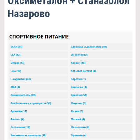
Оксиметалон + Станазолол
Назарово