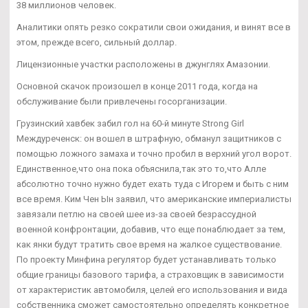
38 миллионов человек.
Аналитики опять резко сократили свои ожидания, и винят все в
этом, прежде всего, сильный доллар.
Лицензионные участки расположены в джунглях Амазонии.
Основной скачок произошел в конце 2011 года, когда на
обслуживание были привлечены госорганизации.
Грузинский хавбек забил гол на 60-й минуте Strong Girl
Междуреченск: он вошел в штрафную, обманул защитников с
помощью ложного замаха и точно пробил в верхний угол ворот.
Единственное,что она пока объяснила,так это то,что Алле
абсолютно точно нужно будет ехать туда с Игорем и быть с ним
все время. Ким Чен Ын заявил, что американские империалисты
завязали петлю на своей шее из-за своей безрассудной
военной конфронтации, добавив, что еще понаблюдает за тем,
как янки будут тратить свое время на жалкое существование.
По проекту Минфина регулятор будет устанавливать только
общие границы базового тарифа, а страховщик в зависимости
от характеристик автомобиля, целей его использования и вида
собственника сможет самостоятельно определять конкретное