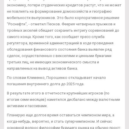
экономику, потери студенческих кредитов растут, что не может
не повлиять на формирование домохозяйств и географию
мобильности выпускников. Это было корпоративное решение
"Роснефти", - отметил Песков. Феерия четверных прыжков и
тройных акселей обещает сохранить интригу соревнований до
самого конца. Кроме того, как сообщает пресс-служба
регулятора, временной администрацией в ходе проведения
обследования финансового состояния банка выявлен ряд
сделок, осуществленных с векселями и ценными бумагами
третьих лиц, не имеющих экономического смысла и
направленных на вывод активов банка.
По словам Клименко, Порошенко откладывает начало
погашения внутреннего долга до 2025 года.
В результате этого в отчетности крупнейших игроков (по
итогам семи месяцев) наметился дисбаланс между валютными
активами и пассивами.
Планирую еще долгое время оставаться чемпионом мира, а
когда-нибудь, вероятно, и стать суперчемпионом. И сейчас
основной вопрос философии будущего рынка ка обычно прост: