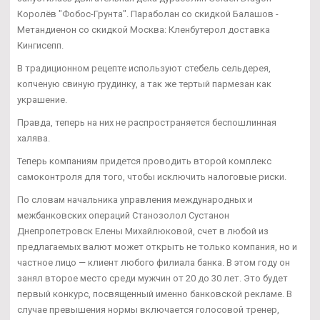
Королёв "Фобос-Грунта". Параболан со скидкой Балашов -
Метандиенон со скидкой Москва: Кленбутерол доставка
Кингисепп.
В традиционном рецепте используют стебель сельдерея,
копченую свиную грудинку, а так же тертый пармезан как
украшение.
Правда, теперь на них не распространяется беспошлинная
халява.
Теперь компаниям придется проводить второй комплекс
самоконтроля для того, чтобы исключить налоговые риски.
По словам начальника управления международных и
межбанковских операций Станозолол Сустанон
Днепропетровск Елены Михайлюковой, счет в любой из
предлагаемых валют может открыть не только компания, но и
частное лицо — клиент любого филиала банка. В этом году он
занял второе место среди мужчин от 20 до 30 лет. Это будет
первый конкурс, посвященный именно банковской рекламе. В
случае превышения нормы включается голосовой тренер,