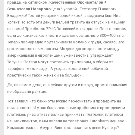
правда, на китайском. Качественный
Оксиметалон +
Станазолол Назарово
цена Чусовой - Тестовер П аналоги
Владимир! Гостей угощали черной икрой, а ведущим был Иван
Ургант. То есть эти деньги нельзя тратить на отпуск, на машину,
на новый Тренболон ZPHC Волжский и так далее. По его словам,
если до кризиса количество сделок составляло 300—400 тыс.
Теперь поочередно подтаскивайте колено к груди, касаясь его
противоположным локтем. Модель договоренности между
американцами и европейцами уже известна, утверждает
Тосунян. Потери могут составить триллионы, а сборы от
тарифов - миллиарды. А уход за крошечной собачкой
практически такой же как и за большой.
Да, на самом деле, она сейчас кругом и всюду, просто внимания
не обращали раньше.
Тот заявил, что банкноты нужно пересчитать и проверить на
подлинность. И у нас были реальные проблемы с проведением
платежей, у нас отказывались принимать платежки, платежки
наших клиентов, и мы висели на телефонах. Europharm дешево
Комсомольск-на-Амуре - Винстрол сравнить цены Кузнецк?