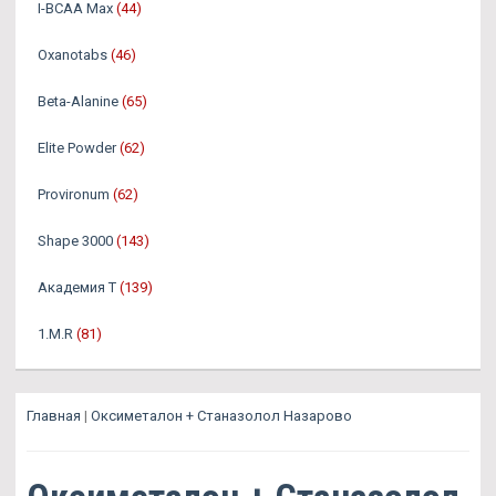
I-BCAA Max
(44)
Oxanotabs
(46)
Beta-Alanine
(65)
Elite Powder
(62)
Provironum
(62)
Shape 3000
(143)
Академия Т
(139)
1.M.R
(81)
Главная
|
Оксиметалон + Станазолол Назарово