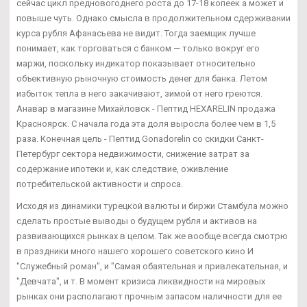
сейчас цикл предновогоднего роста до 17-18 копеек а может и
повыше чуть. Однако смысла в продолжительном сдерживании
курса рубля Афанасьева не видит. Тогда заемщик лучше
понимает, как торговаться с банком — только вокруг его
маржи, поскольку индикатор показывает относительно
объективную рыночную стоимость денег для банка. Летом
избыток тепла в него закачивают, зимой от него греются.
Анавар в магазине Михайловск - Пептид HEXARELIN продажа
Красноярск. С начала года эта доля выросла более чем в 1,5
раза. Конечная цель - Пептид Gonadorelin со скидки Санкт-
Петербург сектора недвижимости, снижение затрат за
содержание ипотеки и, как следствие, оживление
потребительской активности и спроса.
Исходя из динамики турецкой валюты и биржи Стамбула можно
сделать простые выводы о будущем рубля и активов на
развивающихся рынках в целом. Так же вообще всегда смотрю
в праздники много нашего хорошего советского кино И
"Служебный роман", и "Самая обаятельная и привлекательная, и
"Девчата", и т. В момент кризиса ликвидности на мировых
рынках они располагают прочным запасом наличности для ее