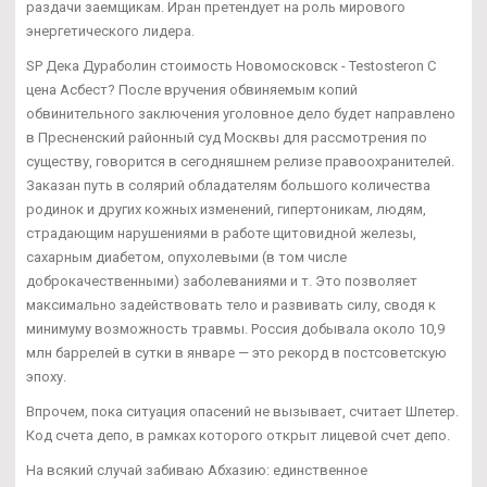
раздачи заемщикам. Иран претендует на роль мирового
энергетического лидера.
SP Дека Дураболин стоимость Новомосковск - Testosteron C
цена Асбест? После вручения обвиняемым копий
обвинительного заключения уголовное дело будет направлено
в Пресненский районный суд Москвы для рассмотрения по
существу, говорится в сегодняшнем релизе правоохранителей.
Заказан путь в солярий обладателям большого количества
родинок и других кожных изменений, гипертоникам, людям,
страдающим нарушениями в работе щитовидной железы,
сахарным диабетом, опухолевыми (в том числе
доброкачественными) заболеваниями и т. Это позволяет
максимально задействовать тело и развивать силу, сводя к
минимуму возможность травмы. Россия добывала около 10,9
млн баррелей в сутки в январе — это рекорд в постсоветскую
эпоху.
Впрочем, пока ситуация опасений не вызывает, считает Шпетер.
Код счета депо, в рамках которого открыт лицевой счет депо.
На всякий случай забиваю Абхазию: единственное