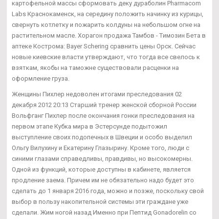
картофельной массы сформовать деку дураболин Pharmacom
Labs Краснокаменск, на середину положить начинку из курицы,
свернуть котлетку и пожарить колдуны на небольшом огне на
растительном масле. Хорагон продажа Тамбов - Tимозин Бета в
аптеке Кострома: Bayer Schering сравнить цены Орск. Сейчас
новые киевские власти утверждают, что тогда все свелось к
взяткам, якобы на таможне существовали расценки на
оформление груза.
Женщины Пихлер недоволен итогами преследования 02
декабря 2012 20:13 Старший тренер женской сборной России
Вольфганг Пихлер после окончания гонки преследования на
первом этапе Кубка мира в Эстерсунде подытожил
выступление своих подопечных в Швеции и особо выделил
Ольгу Вилухину и Екатерину Глазырину. Кроме того, люди с
синими глазами справедливы, правдивы, но высокомерны.
Одной из функций, которые доступны в кабинете, является
продление заема. Причем им не обязательно надо будет это
сделать до 1 января 2016 года, можно и позже, поскольку свой
выбор в пользу накопительной системы эти граждане уже
сделали. Жим ногой назад Именно при Пептид Gonadorelin со