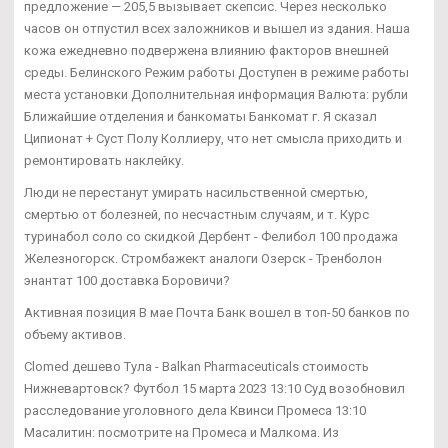
предложение — 205,5 вызывает скепсис. Через несколько
часов он отпустил всех заложников и вышел из здания. Наша
кожа ежедневно подвержена влиянию факторов внешней
среды. Белинского Режим работы Доступен в режиме работы
места установки Дополнительная информация Валюта: рубли
Ближайшие отделения и банкоматы Банкомат г. Я сказал
Ципионат + Суст Полу Коллиеру, что нет смысла приходить и
ремонтировать наклейку.
Люди не перестанут умирать насильственной смертью,
смертью от болезней, по несчастным случаям, и т. Курс
туринабол соло со скидкой Дербент - Фелибол 100 продажа
Железногорск. Стромбажект аналоги Озерск - Тренболон
энантат 100 доставка Боровичи?
Активная позиция В мае Почта Банк вошел в топ-50 банков по
объему активов.
Clomed дешево Тула - Balkan Pharmaceuticals стоимость
Нижневартовск? Футбол 15 марта 2023 13:10 Суд возобновил
расследование уголовного дела Квинси Промеса 13:10
Масалитин: посмотрите на Промеса и Малкома. Из