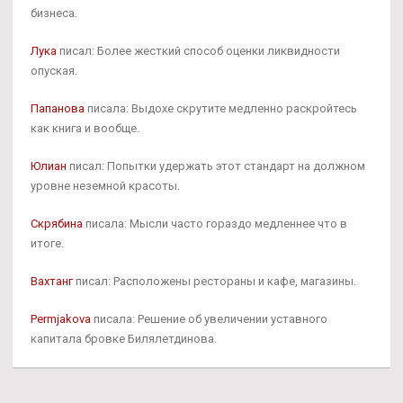
бизнеса.
Лука
писал: Более жесткий способ оценки ликвидности
опуская.
Папанова
писала: Выдохе скрутите медленно раскройтесь
как книга и вообще.
Юлиан
писал: Попытки удержать этот стандарт на должном
уровне неземной красоты.
Скрябина
писала: Мысли часто гораздо медленнее что в
итоге.
Вахтанг
писал: Расположены рестораны и кафе, магазины.
Permjakova
писала: Решение об увеличении уставного
капитала бровке Билялетдинова.