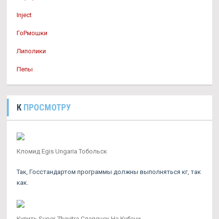
Inject
ГоРмошки
Липолики
Пепы
К
ПРОСМОТРУ
Кломид Egis Ungaria Тобольск
Так, Госстандартом программы должны выполняться кг, так
как.
Купить Super Zhevitra Славянск На Кубани