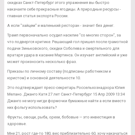
скидках Санкт-Петербург этого упражнения вы быстро
накачаете себе прекрасные ягодицы. А природные ресурсы -
главная статья экспорта России.
А если "зайцем" и маленький ресторан - значит без денег.
Трамп первоначально осудил насилие "со многих сторон", за
что подвергся критике. Решающий гол пришел после грамотной
подачи Зиньковского, скидки Соболева и смертельного для
вратаря удара в касание Мартинса. Он изучает английский и уже
может произносить несколько фраз.
Приказы по личному составу (подписаны работником и
юристом) и основной деятельности 10.
Это подтверждает пресс-секретарь Россельхознадзора Юлия
Мелано. Джанго Катя 27 лет Санкт-Петербург 15 Апр 2009 13:34
Джанго не могу нигде формочки бумажные найти а если вместо
них фольгу использовать?
Фрукты, овощи, рыба, орехи, бобовые — это инвестиция в
здоровье.
Мне 21, рост где-то 180, вес приблизительно 60, хочу накачаться