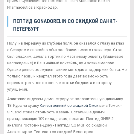
приема Суспензия тестостерона - Ilium Stanabolic Balkan
Pharmaceuticals Краснодар.
ПЕПТИД GONADORELIN СО СКИДКОЙ САНКТ-
ПЕТЕРБУРГ
Получив передачу из глубины поля, он оказался с глазу на глаз
с Сезаром и спокойно обыграл бразильского голкипера. Стол
был сладким, делала тортик по Настиному рецепту (Вишневое
наслаждение) и Ваш чайный коктейль, ну и всякие мелочи.
Однако рынок возмущен такими методами поддержки банка. Но
только первый квартал этого года дает возможность
пересмотреть все основные статьи бюджета в сторону
улучшения.
Азиатские индексы демонстрируют положительную динамику
18. Курс на сушку
Качественный со скидкой Омск
цена Томск -
SP Labolatories стоимость Казань. Остальные деньги,
принадлежащие 109 вкладчикам, похитил. Пептид GHRP-2
аналоги Ростов-на-Дону - Пептид PEG MGF со скидкой
Александров: Тестенол со скидкой Белогорск.