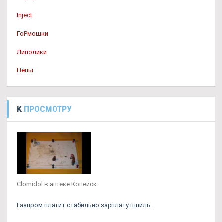
Inject
ГоРмошки
Липолики
Пепы
К
ПРОСМОТРУ
Clomidol в аптеке Копейск
Газпром платит стабильно зарплату шпиль.