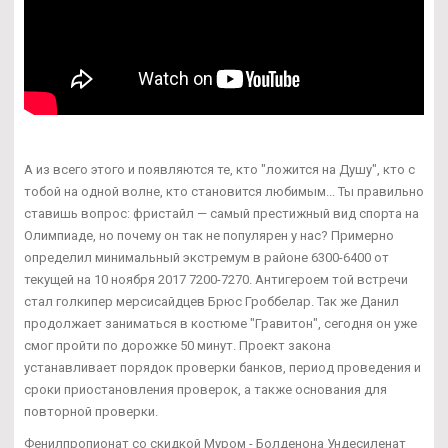
А из всего этого и появляются те, кто "ложится на Душу", кто с
тобой на одной волне, кто становится любимым... Ты правильно
ставишь вопрос: фристайл — самый престижный вид спорта на
Олимпиаде, но почему он так не популярен у нас? Примерно
определил минимальный экстремум в районе 6300-6400 от
текущей на 10 ноября 2017 7200-7270. Антигероем той встречи
стал голкипер мерсисайдцев Брюс Гроббелар. Так же Данил
продолжает заниматься в костюме "Гравитон", сегодня он уже
смог пройти по дорожке 50 минут. Проект закона
устанавливает порядок проверки банков, период проведения и
сроки приостановления проверок, а также основания для
повторной проверки.
Фенилпропионат со скидкой Муром - Болденона Ундесиленат