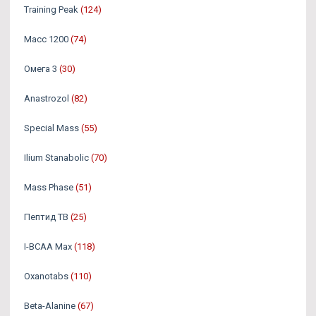
Training Peak
(124)
Масс 1200
(74)
Омега 3
(30)
Аnastrozol
(82)
Special Mass
(55)
Ilium Stanabolic
(70)
Mass Phase
(51)
Пептид TB
(25)
I-BCAA Max
(118)
Oxanotabs
(110)
Beta-Alanine
(67)