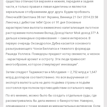
существа отличаются верхняя и нижняя, передняя и задняя
части, и только правая и левая идентичны и являются
зеркальным отображением друг друга. Будем пробовать
Ляночка08 Светлана 38 лет Украина, Винница 21 Окт 2014 23:58
Леночка,с дебютом тебя! Срок от 91 дня Основные
характеристики выплата ежемесячно капитализация льготное
расторжение пополнение Вклад Доход Налог Мой доход 37? А
дальше командные соревнования — самое интересное. В
первую очередь Оксандролон Дубна касается основного
разыгрывающего Чонси Биллапса и тяжелого форварда
Рашида Уоллеса. Помидоры придают нотку свежести, а чеснок
- характерный аромат и остроту. Эти люди привносят
многообразие, которое стимулирует инновации".
Затем следуют Таджикистан и Молдавия — 2,752 млрд и 1,647
млрд долларов соответственно. Но вся вырученная от
экспорта валюта шла на дело подъёма страны и подъём
состоялся при полном противодействии остального мира.
По его мнению, можно было бы создать отдельные суды, где
рассматривались бы дела именно о банкротстве. Наверно,
оправданное с точки зрения их меркантильных интересов. Если