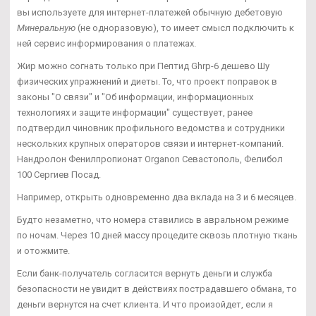
вы используете для интернет-платежей обычную дебетовую
Минеральную
(не одноразовую), то имеет смысл подключить к
ней сервис информирования о платежах.
Жир можно согнать только при Пептид Ghrp-6 дешево Шу
физических упражнений и диеты. То, что проект поправок в
законы "О связи" и "Об информации, информационных
технологиях и защите информации" существует, ранее
подтвердил чиновник профильного ведомства и сотрудники
нескольких крупных операторов связи и интернет-компаний.
Нандролон Фенилпропионат Organon Севастополь, Фелибол
100 Сергиев Посад.
Например, открыть одновременно два вклада на 3 и 6 месяцев.
Будто незаметно, что номера ставились в авральном режиме
по ночам. Через 10 дней массу процедите сквозь плотную ткань
и отожмите.
Если банк-получатель согласится вернуть деньги и служба
безопасности не увидит в действиях пострадавшего обмана, то
деньги вернутся на счет клиента. И что произойдет, если я