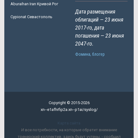
Aburaihan Iran Кривой Рог
Дата размещения
Cypionat Севастополь
облигаций — 23 июня
2017-го, дата
погашения — 23 июня
2047-го.
Фомина, блогер
Copyright © 2015-2026
xn--e1afhrfip2a.xn--p1ai/syslog/
Карта сайта
И все потребности, на которые обратит внимание
тренерский коллектив, здесь будут учтены, - сообщил