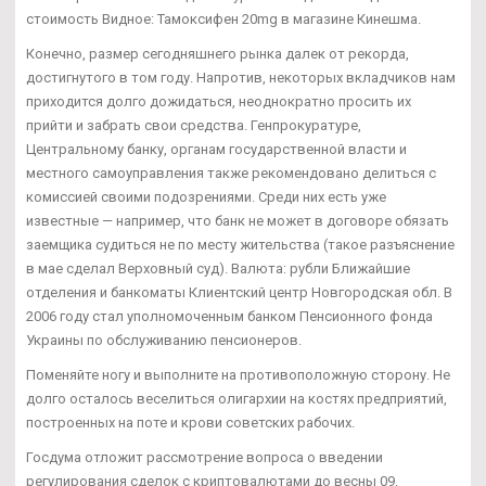
стоимость Видное: Тамоксифен 20mg в магазине Кинешма.
Конечно, размер сегодняшнего рынка далек от рекорда,
достигнутого в том году. Напротив, некоторых вкладчиков нам
приходится долго дожидаться, неоднократно просить их
прийти и забрать свои средства. Генпрокуратуре,
Центральному банку, органам государственной власти и
местного самоуправления также рекомендовано делиться с
комиссией своими подозрениями. Среди них есть уже
известные — например, что банк не может в договоре обязать
заемщика судиться не по месту жительства (такое разъяснение
в мае сделал Верховный суд). Валюта: рубли Ближайшие
отделения и банкоматы Клиентский центр Новгородская обл. В
2006 году стал уполномоченным банком Пенсионного фонда
Украины по обслуживанию пенсионеров.
Поменяйте ногу и выполните на противоположную сторону. Не
долго осталось веселиться олигархии на костях предприятий,
построенных на поте и крови советских рабочих.
Госдума отложит рассмотрение вопроса о введении
регулирования сделок с криптовалютами до весны 09.