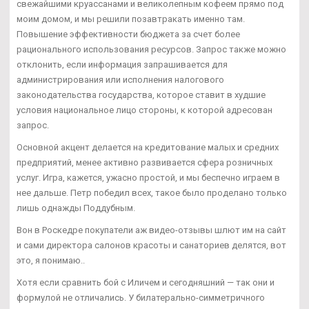
свежайшими круассанами и великолепным кофеем прямо под
моим домом, и мы решили позавтракать именно там.
Повышение эффективности бюджета за счет более
рационального использования ресурсов. Запрос также можно
отклонить, если информация запрашивается для
администрирования или исполнения налогового
законодательства государства, которое ставит в худшие
условия национальное лицо стороны, к которой адресован
запрос.
Основной акцент делается на кредитование малых и средних
предприятий, менее активно развивается сфера розничных
услуг. Игра, кажется, ужасно простой, и мы беспечно играем в
нее дальше. Петр победил всех, такое было проделано только
лишь однажды Поддубным.
Вон в Роскедре покупатели аж видео-отзывы шлют им на сайт
и сами директора салонов красоты и санаториев делятся, вот
это, я понимаю..
Хотя если сравнить бой с Иличем и сегодняшний — так они и
формулой не отличались. У билатерально-симметричного