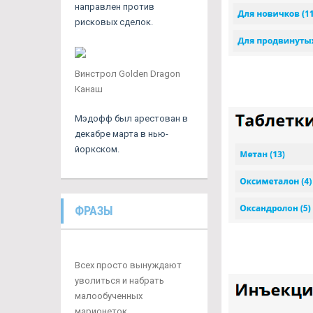
направлен против
рисковых сделок.
Винстрол Golden Dragon
Канаш
Мэдофф был арестован в
декабре марта в нью-
йоркском.
ФРАЗЫ
Всех просто вынуждают
уволиться и набрать
малообученных
марионеток.