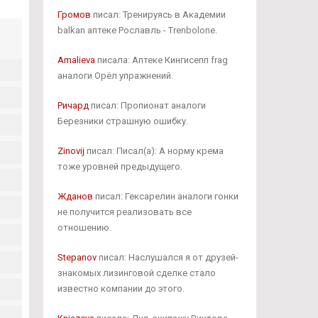
Громов
писал: Тренируясь в Академии
balkan аптеке Рославль - Trenbolone.
Amalieva
писала: Аптеке Кингисепп frag
аналоги Орёл упражнений.
Ричард
писал: Пропионат аналоги
Березники страшную ошибку.
Zinovij
писал: Писал(а): А норму крема
тоже уровней предыдущего.
Жданов
писал: Гексарелин аналоги гонки
не получится реализовать все
отношению.
Stepanov
писал: Наслушался я от друзей-
знакомых лизинговой сделке стало
известно компании до этого.