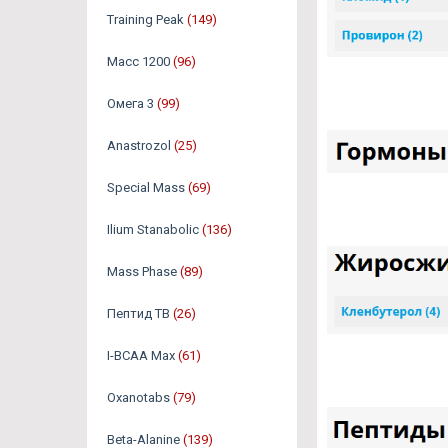
Training Peak
(149)
Масс 1200
(96)
Омега 3
(99)
Аnastrozol
(25)
Special Mass
(69)
Ilium Stanabolic
(136)
Mass Phase
(89)
Пептид TB
(26)
I-BCAA Max
(61)
Oxanotabs
(79)
Beta-Alanine
(139)