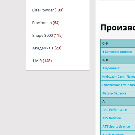
Elite Powder
(133)
Provironum
(54)
Shape 3000
(115)
Академия Т
(23)
1.M.R
(148)