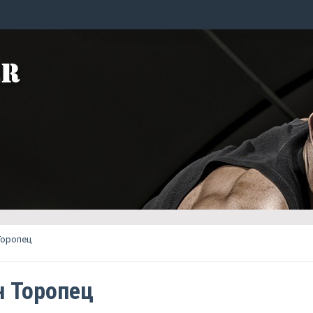
Торопец
н Торопец