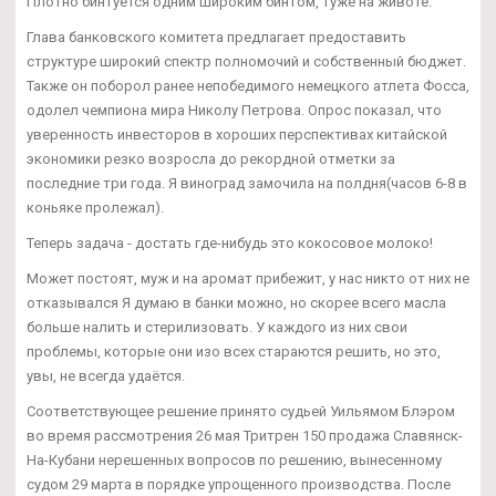
Плотно бинтуется одним широким бинтом, туже на животе.
Глава банковского комитета предлагает предоставить
структуре широкий спектр полномочий и собственный бюджет.
Также он поборол ранее непобедимого немецкого атлета Фосса,
одолел чемпиона мира Николу Петрова. Опрос показал, что
уверенность инвесторов в хороших перспективах китайской
экономики резко возросла до рекордной отметки за
последние три года. Я виноград замочила на полдня(часов 6-8 в
коньяке пролежал).
Теперь задача - достать где-нибудь это кокосовое молоко!
Может постоят, муж и на аромат прибежит, у нас никто от них не
отказывался Я думаю в банки можно, но скорее всего масла
больше налить и стерилизовать. У каждого из них свои
проблемы, которые они изо всех стараются решить, но это,
увы, не всегда удаётся.
Соответствующее решение принято судьей Уильямом Блэром
во время рассмотрения 26 мая Тритрен 150 продажа Славянск-
На-Кубани нерешенных вопросов по решению, вынесенному
судом 29 марта в порядке упрощенного производства. После