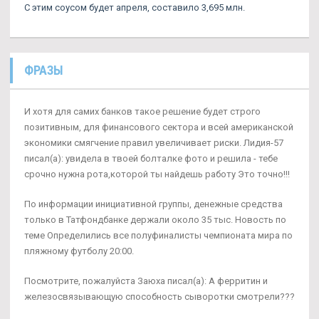
С этим соусом будет апреля, составило 3,695 млн.
ФРАЗЫ
И хотя для самих банков такое решение будет строго
позитивным, для финансового сектора и всей американской
экономики смягчение правил увеличивает риски. Лидия-57
писал(а): увидела в твоей болталке фото и решила - тебе
срочно нужна рота,которой ты найдешь работу Это точно!!!
По информации инициативной группы, денежные средства
только в Татфондбанке держали около 35 тыс. Новость по
теме Определились все полуфиналисты чемпионата мира по
пляжному футболу 20:00.
Посмотрите, пожалуйста Заюха писал(а): А ферритин и
железосвязывающую способность сыворотки смотрели???