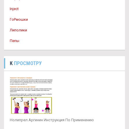
Inject
ГоРмошки
Липолики
Пепы
К
ПРОСМОТРУ
Нолипрел Аргинин Инструкция По Применению