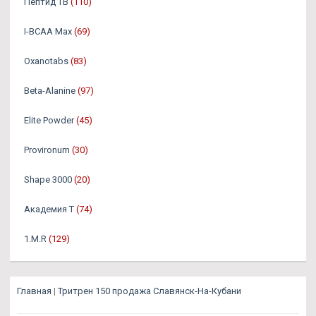
Пептид TB
(110)
I-BCAA Max
(69)
Oxanotabs
(83)
Beta-Alanine
(97)
Elite Powder
(45)
Provironum
(30)
Shape 3000
(20)
Академия Т
(74)
1.M.R
(129)
Главная
|
Тритрен 150 продажа Славянск-На-Кубани