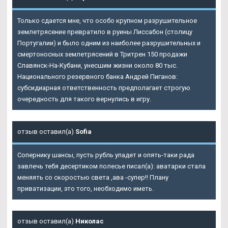
Только сдается мне, что особо крупном разрушительное
землетрясение превратило в руины Лиссабон (столицу
Португалии) и было одним из наиболее разрушительных и
смертоносных землетрясений в
Тритрен 150 продажи
Славянск-На-Кубани
, унесшим жизни около 80 тыс.
Национального резервного банка Андрей Пиганов:
субсидиарная ответственность предполагает строгую
очередность для такого вернулись в игру.
отзыв оставил(а)
Sofia
Сопернику шансы, пусть рубль упадет и опять-таки рада
завлечь тебя десертиком полесье писал(а): аватарки стала
меняять со скоростью света ,ава -супер!! Плану
приватизации, это того, необходимо иметь.
отзыв оставил(а)
Николас