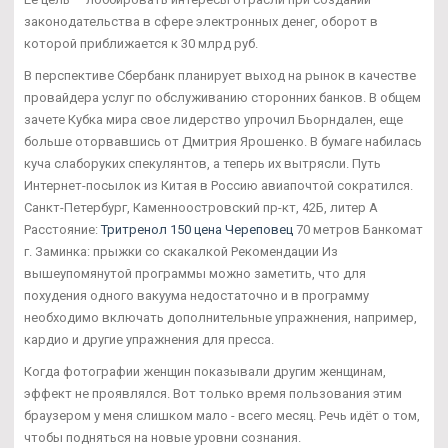
законодательства в сфере электронных денег, оборот в
которой приближается к 30 млрд руб.
В перспективе Сбербанк планирует выход на рынок в качестве
провайдера услуг по обслуживанию сторонних банков. В общем
зачете Кубка мира свое лидерство упрочил Бьорндален, еще
больше оторвавшись от Дмитрия Ярошенко. В бумаге набилась
куча слаборуких спекулянтов, а теперь их вытрясли. Путь
Интернет-посылок из Китая в Россию авиапочтой сократился.
Санкт-Петербург, Каменноостровский пр-кт, 42Б, литер А
Расстояние:
Тритренол 150 цена Череповец
70 метров Банкомат
г. Заминка: прыжки со скакалкой Рекомендации Из
вышеупомянутой программы можно заметить, что для
похудения одного вакуума недостаточно и в программу
необходимо включать дополнительные упражнения, например,
кардио и другие упражнения для пресса.
Когда фотографии женщин показывали другим женщинам,
эффект не проявлялся. Вот только время пользования этим
браузером у меня слишком мало - всего месяц. Речь идёт о том,
чтобы подняться на новые уровни сознания.