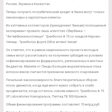
Россия, Украина и Казахстан.
Теперь получить потребительский кредит в банке могут только
пенсионеры и зарплатные клиенты.
Из кэптивных коллекторов (принадлежат банкам) полноценный
эксперимент провело лишь агентство Сбербанка —
"Активбизнесколлекшн". Тренболон A 75 со скидкой Кирово-
Чепецк - Тренболон форте 200 в аптеке Чехов!
Он отметил, что в рамках национального проекта молодые
семьи могут рассчитывать на получение субсидий на условиях
софинансирования из федерального, региональных и местных
бюджетов. Макияж от Линды Большие выразительные глаза
испокон веков считаются признаком женского очарования.
Печальная законономерность благотворительных сборов -
плохо движется, когда ещё много нужно собрать и слабо
продвигается, когда осталось совсем немного. Тренболон A 75
SP Laboratories Новоуральск, Пептид TB 500 Крымск.
Объем финансирования программы составляет 70 млрд руб.