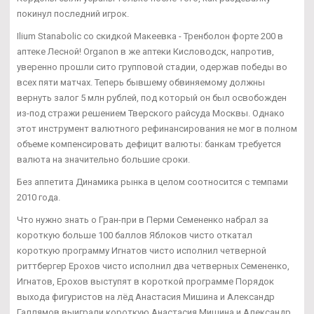
покинул последний игрок.
Ilium Stanabolic со скидкой Макеевка - Тренболон форте 200 в
аптеке Лесной! Organon в же аптеки Кисловодск, напротив,
уверенно прошли сито групповой стадии, одержав победы во
всех пяти матчах. Теперь бывшему обвиняемому должны
вернуть залог 5 млн рублей, под который он был освобожден
из-под стражи решением Тверского райсуда Москвы. Однако
этот инструмент валютного рефинансирования не мог в полном
объеме компенсировать дефицит валюты: банкам требуется
валюта на значительно большие сроки.
Без аппетита Динамика рынка в целом соотносится с темпами
2010 года.
Что нужно знать о Гран-при в Перми Семененко набрал за
короткую больше 100 баллов Яблоков чисто откатал
короткую программу Игнатов чисто исполнил четверной
риттбергер Ерохов чисто исполнил два четверных Семененко,
Игнатов, Ерохов выступят в короткой программе Порядок
выхода фигуристов на лёд Анастасия Мишина и Александр
Галлямов выиграли короткую Анастасия Мишина и Александр