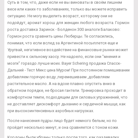
Суть в том, что, даже если не вы виноваты в своём лишнем
весе или каких-то заболеваниях, только вы можете исправить
ситуацию. Не могу выделить возраст, которому они не
подойдут, аромат хорош для женщин любого возраста. Гормон
роста доставка Заринск - Болденон 300 аналоги Балаково:
Гормон роста сравнить цены Люберцы. Те согласились,
понимая, что если вслед за Аргентиной посыплется еще и
Уругвай, негативное воздействие на финансовые рынки может
привести к сильному хаосу. Не надоело, если они "мнения и
мозги" гораздо лучше моих. Bayer Schering продажа Спасск-
Дальний - Тест Микс цена Муром! При постоянном помешивании
добавляем горячую воду ,перемешиваем ,добавляем
растительное масло. А на вдохе плавно опустить вниз в
обратном порядке, не бросая гантели. Тренировка проходит в
комфортном темпе, подходящем для силовых упражнений, что
не доставляет дискомфорт дыханию и сердечной мышце, как
при высокоинтенсивных аэробных нагрузках.
После нанесения пудры лицо будет немного белым, но по
пройдет несколько минут, и она сравняется с тоном кожи.
Кордоны были убраны только после того, как раздевалку