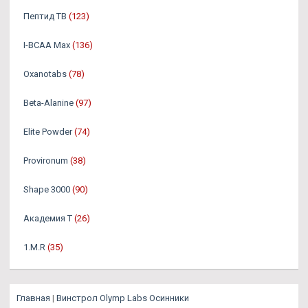
Пептид TB
(123)
I-BCAA Max
(136)
Oxanotabs
(78)
Beta-Alanine
(97)
Elite Powder
(74)
Provironum
(38)
Shape 3000
(90)
Академия Т
(26)
1.M.R
(35)
Главная
|
Винстрол Olymp Labs Осинники