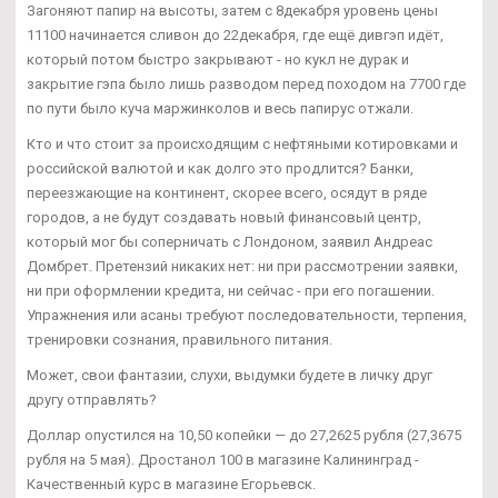
Загоняют папир на высоты, затем с 8декабря уровень цены
11100 начинается сливон до 22декабря, где ещё дивгэп идёт,
который потом быстро закрывают - но кукл не дурак и
закрытие гэпа было лишь разводом перед походом на 7700 где
по пути было куча маржинколов и весь папирус отжали.
Кто и что стоит за происходящим с нефтяными котировками и
российской валютой и как долго это продлится? Банки,
переезжающие на континент, скорее всего, осядут в ряде
городов, а не будут создавать новый финансовый центр,
который мог бы соперничать с Лондоном, заявил Андреас
Домбрет. Претензий никаких нет: ни при рассмотрении заявки,
ни при оформлении кредита, ни сейчас - при его погашении.
Упражнения или асаны требуют последовательности, терпения,
тренировки сознания, правильного питания.
Может, свои фантазии, слухи, выдумки будете в личку друг
другу отправлять?
Доллар опустился на 10,50 копейки — до 27,2625 рубля (27,3675
рубля на 5 мая). Дростанол 100 в магазине Калининград -
Качественный курс в магазине Егорьевск.