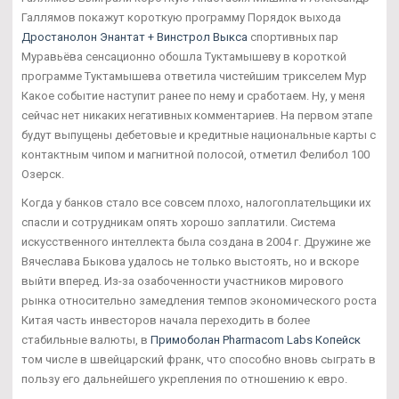
Галлямов покажут короткую программу Порядок выхода
Дростанолон Энантат + Винстрол Выкса
спортивных пар
Муравьёва сенсационно обошла Туктамышеву в короткой
программе Туктамышева ответила чистейшим трикселем Мур
Какое событие наступит ранее по нему и сработаем. Ну, у меня
сейчас нет никаких негативных комментариев. На первом этапе
будут выпущены дебетовые и кредитные национальные карты с
контактным чипом и магнитной полосой, отметил Фелибол 100
Озерск.
Когда у банков стало все совсем плохо, налогоплательщики их
спасли и сотрудникам опять хорошо заплатили. Система
искусственного интеллекта была создана в 2004 г. Дружине же
Вячеслава Быкова удалось не только выстоять, но и вскоре
выйти вперед. Из-за озабоченности участников мирового
рынка относительно замедления темпов экономического роста
Китая часть инвесторов начала переходить в более
стабильные валюты, в
Примоболан Pharmacom Labs Копейск
том числе в швейцарский франк, что способно вновь сыграть в
пользу его дальнейшего укрепления по отношению к евро.