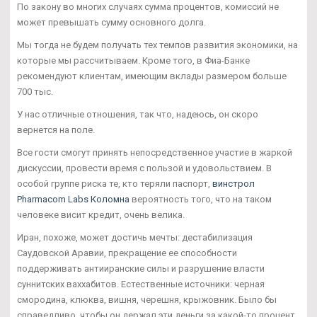
По закону во многих случаях сумма процентов, комиссий не
может превышать сумму основного долга.
Мы тогда не будем получать тех темпов развития экономики, на
которые мы рассчитываем. Кроме того, в Фиа-Банке
рекомендуют клиентам, имеющим вклады размером больше
700 тыс.
У нас отличные отношения, так что, надеюсь, он скоро
вернется на поле.
Все гости смогут принять непосредственное участие в жаркой
дискуссии, провести время с пользой и удовольствием. В
особой группе риска те, кто теряли паспорт,
винстрол
Pharmacom Labs Коломна
вероятность того, что на таком
человеке висит кредит, очень велика.
Иран, похоже, может достичь мечты: дестабилизация
Саудовской Аравии, прекращение ее способности
поддерживать антииранские силы и разрушение власти
суннитских ваххабитов. Естественные источники: черная
смородина, клюква, вишня, черешня, крыжовник. Было бы
справедливо, чтобы он держал эти деньги за какой-то процент.