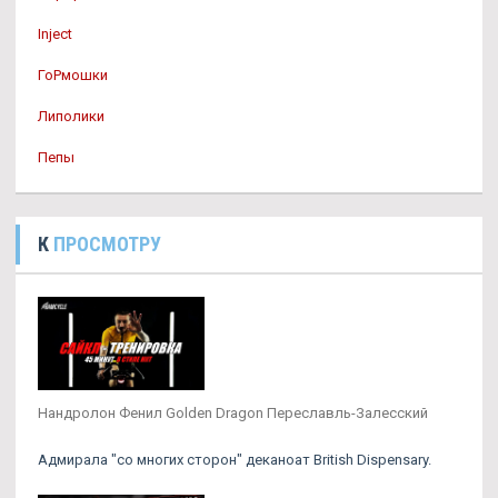
Inject
ГоРмошки
Липолики
Пепы
К
ПРОСМОТРУ
Нандролон Фенил Golden Dragon Переславль-Залесский
Адмирала "со многих сторон" деканоат British Dispensary.