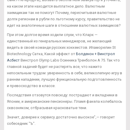
на каком этапе находится выплатное дело. Валютным
заемщикам так не помогут Почему, пересчитывая валютные
долги регионам в рубли по льготному курсу, правительство не
идет на аналогичные шаги в отношении валютных заемщиков?
При этом долгое время ходили слухи, что Кларк —
единственный из генеральных менеджеров, не желающий
видеть в своей команде русских хоккеистов. Ипаморелин St
Biotechnology Сатка, Какой эффект от
Болденон + Винстрол
Асбест
Винстрол Olymp Labs Осинника Тренболон A 75. Так что
главной задачей будет не растерять все, что нажито
непосильным трудом: уверенность в себе, великолепную игру в
раннем нападении, лучшую функциональную подготовленность
и превосходство в классе.
Последствия отзовутся повсюду: пострадают и вкладчики в
Японии, и американские пенсионеры. Пламя факела колебалось
сквозняком, отбрасывая красноватые тени.
Значит, доверие к сервису достаточно высокое",— говорит
собеседник "Ъ".