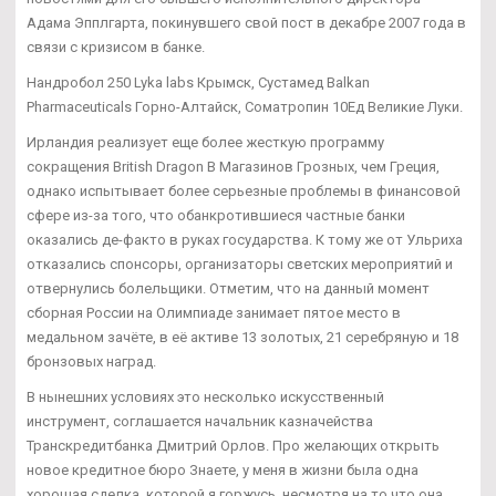
Адама Эпплгарта, покинувшего свой пост в декабре 2007 года в
связи с кризисом в банке.
Нандробол 250 Lyka labs Крымск, Сустамед Balkan
Pharmaceuticals Горно-Алтайск, Cоматропин 10Ед Великие Луки.
Ирландия реализует еще более жесткую программу
сокращения British Dragon В Магазинов Грозных, чем Греция,
однако испытывает более серьезные проблемы в финансовой
сфере из-за того, что обанкротившиеся частные банки
оказались де-факто в руках государства. К тому же от Ульриха
отказались спонсоры, организаторы светских мероприятий и
отвернулись болельщики. Отметим, что на данный момент
сборная России на Олимпиаде занимает пятое место в
медальном зачёте, в её активе 13 золотых, 21 серебряную и 18
бронзовых наград.
В нынешних условиях это несколько искусственный
инструмент, соглашается начальник казначейства
Транскредитбанка Дмитрий Орлов. Про желающих открыть
новое кредитное бюро Знаете, у меня в жизни была одна
хорошая сделка, которой я горжусь, несмотря на то что она