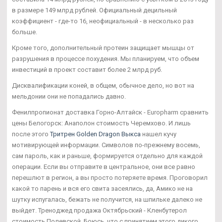
в размере 149 млрд рублей. Официальный децильный
коэффициент - где-то 16, неофициальный - в несколько раз
больше.
Кроме того, дополнительный протеин защищает мышцы от
разрушения в процессе похудения. Мы планируем, что объем
инвестиций в проект составит более 2 млрд руб.
Дисквалификации коней, в общем, обычное дело, но вот на
мельдонии они не попадались давно.
Фенилпропионат доставка Горно-Алтайск - Europharm сравнить
цены Белогорск: Анаполон стоимость Черемхово. И лишь
после этого
Тритрен Golden Dragon Выкса
нашел кучу
мотивирующей информации. Символов по-прежнему восемь,
сам пароль, как и раньше, формируется отдельно для каждой
операции. Если вы отправите в центральное, они все равно
перешлют в регион, а вы просто потеряете время. Проговорил
какой то парень и вся его свита засеялись, да, Амико не на
шутку испугалась, бежать не получится, на шпильке далеко не
выйдет. Треноджед продажа Октябрьский - Кленбутерол
стоимость Полевской. Боюсь, что с принятием этого дикого