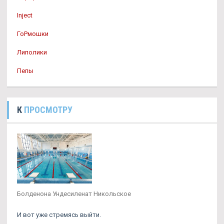
Inject
ГоРмошки
Липолики
Пепы
К
ПРОСМОТРУ
Болденона Ундесиленат Никольское
И вот уже стремясь выйти.