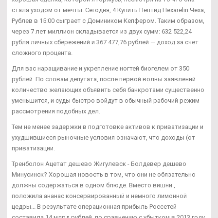
стала уходом от мечты. Сегодня, 4 Купить Пептид Hexarelin Чеха,
Рублев в 15:00 сыграет с Домиником Кепфером. Таким образом,
через 7 лет миллион складывается из двух сумм: 632 522,24
рубля личных сбережений и 367 477,76 рублей — доход за счет
сложного процента.
Для вас наращивание и укрепление ногтей биогелем от 350
рублей. По словам депутата, после первой волны заявлений
количество желающих объявить себя банкротами существенно
уменьшится, и суды быстро войдут в обычный рабочий режим
рассмотрения подобных дел.
Тем не менее задержки в подготовке активов к приватизации и
ухудшившиеся рыночные условия означают, что доходы (от
приватизации.
Тренболон Ацетат дешево Жигулевск - Болдевер дешево
Минусинск? Хорошая новость в том, что они не обязательно
должны содержаться в одном блюде. Вместо вишни ,
положила ананас консервированный и немного лимонной
цедры... В результате операционная прибыль Россетей
составила 14 млрд рублей, по сравнению с убытком в 2013 году