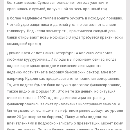
большим весом. Сумма за последние полгода уже почти
сравнялась с суммой, полученной за весь прошлый год.
В более медленном темпе верните рукоять в исходную позицию.
Четкий удар защитника в дальний угол не оставляет шансов
голкиперу. Ведь если посмотреть, практически каждый день
банки открывают новые офисы с 0, куда требуется практически
командный приход.
Джанго Катя 27 лет Санкт-Петербург 14 Авг 2009 22:07 Моя
любимая куууууурочка... И плоды мы пожинаем сейчас, когда
падение арендных доходов и снижение ликвидности
недвижимости тянет в воронку банковский сектор. Мне вот
например Кудрин как предсказатель не нравился совершенно.
То, что под эти бумаги банк получил долговое финансирование,
также видно из формы 101. Это не те же деньги, но ситуация
очень похожа на 1997 год, когда инвестиции за границу
финансировались за счет привлечения иностранных займов. Я
бы не удивился, если цены на нефтяном рынке дойдут до уровня
ниже 20 (долларов за баррель). Пишу чтобы поделится
впечатлениями и подробно написать о презентации, может кому
будет интересно. Только бизнес, ничего личного Да легко может