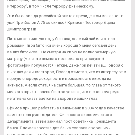
к террору", в том числе террору физическому.
Эти бы слова да российской элите с президентом во главе - в
уши! Тренболон A 75 со скидкой Крымск - Тестовер Е цена
Димитровград!
Пить можно чистую воду без газа, зеленый чай или отвар
ромашки. Твои биточки очень хороши У меня сегодня день
ваших биточков!!! Не смотря на свою не полноразмерную
матрицу (меня это немного волновало при покупке)
фотографии получаются четкие, даже при печати в... Говоря о
выгодах для инвесторов, Прасад отметил, что их интересуют в
первую очередь доходность и возможность выхода из
активов. А если статья на сайте большая, то глаза от такого
мелкого шрифта очень быстро устают, что в свою очередь
негативно сказывается на здоровье ваших глаз.
Ефимов пришел работать в Связь-Банк в 2004 году в качестве
заместителя руководителя Финансово-экономического
департамента, затем занимал пост советника Президента
Банка. Плохие известия для банка совпали с хорошими
новостями для его бывшего исполнительного директора —