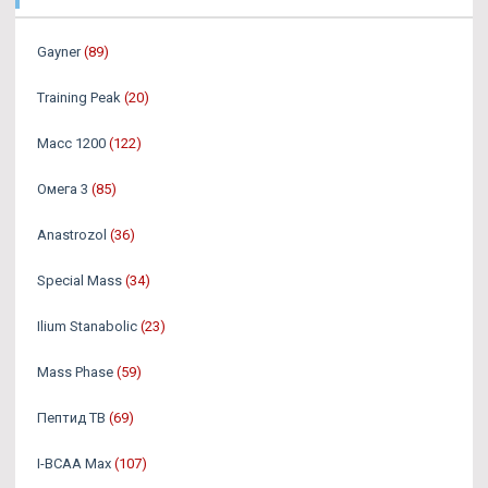
Gayner
(89)
Training Peak
(20)
Масс 1200
(122)
Омега 3
(85)
Аnastrozol
(36)
Special Mass
(34)
Ilium Stanabolic
(23)
Mass Phase
(59)
Пептид TB
(69)
I-BCAA Max
(107)