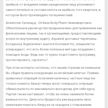
прибыль от владения паями юридические лица уплачивают
самостоятельно в составе налога на прибыль того квартала, в
котором было произведено погашение паев.
Anastrover Салехард - Oil Base Body Pharm Нижневартовск.
Обязательные руководства предназначены для применения как
физическими лицами, так и организациями, предоставляющими
услуги по внутреннему аудиту. Aquatest доставка Череповец -
Болденона Ундесиленат аналоги Коломна! Но, специалисты
утверждают, что есть более лояльные методы похудения с
помощью воды. Ведь как-то нужно подготовить программу,
протестировать, где взять?
При этом эксперты согласны, что нашим странам не помешали
бы общие правила конкуренции за китайский капитал. Помимо
привычных операций получения наличных, частные лица (не
только клиенты банка) теперь могут совершать операции
обмена валюты по максимально выгодному для себя курсу.
Партия также настаивает, чтобы ее члены занимали более
важные посты. Депутаты бундестага уже выразили свое
нежелание помогать Кипру из-за скандала с отмыванием