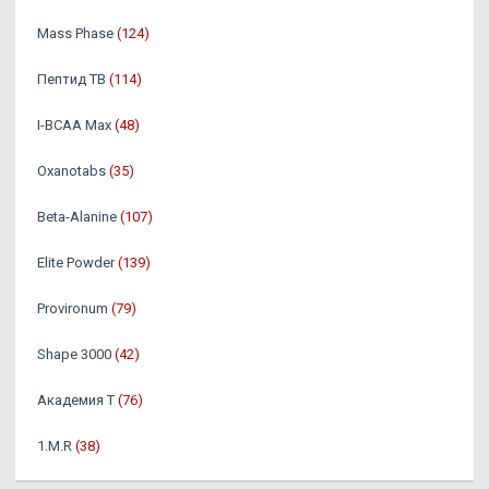
Mass Phase
(124)
Пептид TB
(114)
I-BCAA Max
(48)
Oxanotabs
(35)
Beta-Alanine
(107)
Elite Powder
(139)
Provironum
(79)
Shape 3000
(42)
Академия Т
(76)
1.M.R
(38)