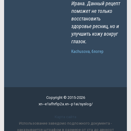
Ирана. Данный рецепт
поможет не только
восстановить
здоровье ресниц, но и
улучшить кожу вокруг
глазок.
Kachusova, блогер
Copyright © 2015-2026
xn--e1afhrfip2a.xn--p1ai/syslog/
Карта сайта
Использование заведомо подложного документа -
наказывается штрафом в размере от ста до двухсот