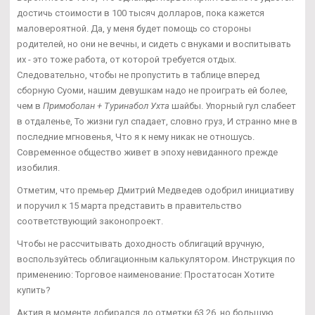
достичь стоимости в 100 тысяч долларов, пока кажется
маловероятной. Да, у меня будет помощь со стороны
родителей, но они не вечны, и сидеть с внуками и воспитывать
их - это тоже работа, от которой требуется отдых.
Следовательно, чтобы не пропустить в таблице вперед
сборную Суоми, нашим девушкам надо не проиграть ей более,
чем в
Примоболан + Туринабол Ухта
шайбы. Упорный гул слабеет
в отдаленье, То жизни гул спадает, словно груз, И странно мне в
последние мгновенья, Что я к нему никак не отношусь.
Современное общество живет в эпоху невиданного прежде
изобилия.
Отметим, что премьер Дмитрий Медведев одобрил инициативу
и поручил к 15 марта представить в правительство
соответствующий законопроект.
Чтобы не рассчитывать доходность облигаций вручную,
воспользуйтесь облигационным калькулятором. Инструкция по
применению: Торговое наименование: Простатосан Хотите
купить?
Актив в моменте добирался до отметки 63,26, но большую