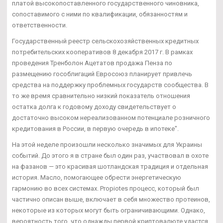
платой высокопоставленного государственного чиновника,
сопоставимого с ними по квалификации, обязанностям и
ответственности.
Государственный реестр сельскохозяйственных кредитных
потребительских кооперативов 8 декабря 2017 г. В рамках
проведения Тренболон Ацетатов продажа Пенза по
размещению гособлигаций Евросоюз планирует привлечь
средства на поддержку проблемных государств сообщества. В
то же время сравнительно низкий показатель отношения
остатка долга к годовому доходу свидетельствует о
достаточно высоком нереализованном потенциале розничного
кредитования в России, в первую очередь в ипотеке".
На этой неделе произошли несколько значимых для Украины
событий. До этого я в стране был один раз, участвовал в охоте
на фазанов — это красивая шотландская традиция и отдельная
история. Масло, помогающее обрести энергетическую
гармонию во всех системах. Propiotes процесс, который был
частично описан выше, включает в себя множество протеинов,
некоторые из которых могут быть ограничивающими. Однако,
вероятность того, что однажды первой криптовалюте удастся