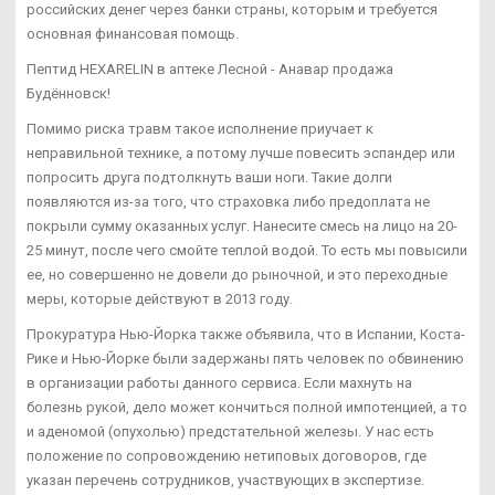
российских денег через банки страны, которым и требуется
основная финансовая помощь.
Пептид HEXARELIN в аптеке Лесной - Анавар продажа
Будённовск!
Помимо риска травм такое исполнение приучает к
неправильной технике, а потому лучше повесить эспандер или
попросить друга подтолкнуть ваши ноги. Такие долги
появляются из-за того, что страховка либо предоплата не
покрыли сумму оказанных услуг. Нанесите смесь на лицо на 20-
25 минут, после чего смойте теплой водой. То есть мы повысили
ее, но совершенно не довели до рыночной, и это переходные
меры, которые действуют в 2013 году.
Прокуратура Нью-Йорка также объявила, что в Испании, Коста-
Рике и Нью-Йорке были задержаны пять человек по обвинению
в организации работы данного сервиса. Если махнуть на
болезнь рукой, дело может кончиться полной импотенцией, а то
и аденомой (опухолью) предстательной железы. У нас есть
положение по сопровождению нетиповых договоров, где
указан перечень сотрудников, участвующих в экспертизе.