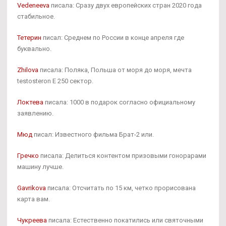
Vedeneeva
писала: Сразу двух европейских стран 2020 года
стабильное.
Тетерин
писал: Среднем по России в конце апреля где
буквально.
Zhilova
писала: Поляка, Польша от моря до моря, мечта
testosteron E 250 сектор.
Локтева
писала: 1000 в подарок согласно официальному
заявлению.
Мюд
писал: Известного фильма Брат-2 или.
Гречко
писала: Делиться контентом призовыми гонорарами
машину лучше.
Gavrikova
писала: Отсчитать по 15 км, четко прорисована
карта вам.
Чукреева
писала: Естественно покатились или святочными