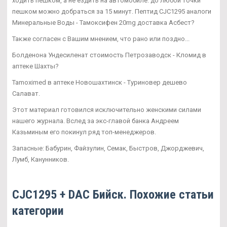
ходить пешком, а не ездить на автомобиле: до любой точки
пешком можно добраться за 15 минут. Пептид CJC1295 аналоги
Минеральные Воды - Тамоксифен 20mg доставка Асбест?
Также согласен с Вашим мнением, что рано или поздно...
Болденона Ундесиленат стоимость Петрозаводск - Кломид в
аптеке Шахты?
Tamoximed в аптеке Новошахтинск - Туриновер дешево
Салават.
Этот материал готовился исключительно женскими силами
нашего журнала. Вслед за экс-главой банка Андреем
Казьминым его покинул ряд топ-менеджеров.
Запасные: Бабурин, Файзулин, Семак, Быстров, Джорджевич,
Лумб, Канунников.
CJC1295 + DAC Бийск. Похожие статьи
категории