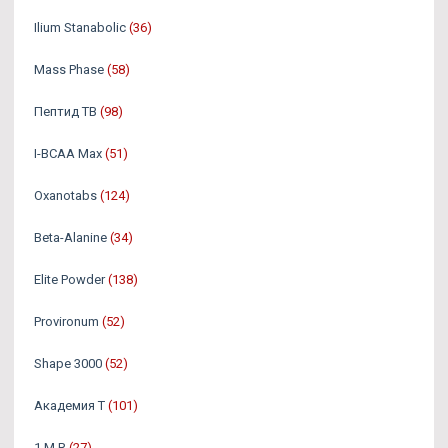
Ilium Stanabolic
(36)
Mass Phase
(58)
Пептид TB
(98)
I-BCAA Max
(51)
Oxanotabs
(124)
Beta-Alanine
(34)
Elite Powder
(138)
Provironum
(52)
Shape 3000
(52)
Академия Т
(101)
1.M.R
(27)