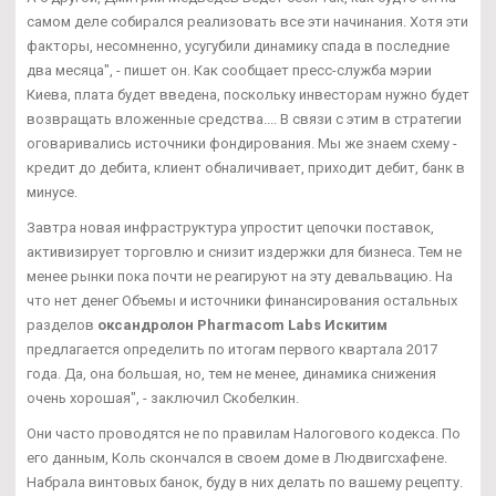
самом деле собирался реализовать все эти начинания. Хотя эти
факторы, несомненно, усугубили динамику спада в последние
два месяца", - пишет он. Как сообщает пресс-служба мэрии
Киева, плата будет введена, поскольку инвесторам нужно будет
возвращать вложенные средства.... В связи с этим в стратегии
оговаривались источники фондирования. Мы же знаем схему -
кредит до дебита, клиент обналичивает, приходит дебит, банк в
минусе.
Завтра новая инфраструктура упростит цепочки поставок,
активизирует торговлю и снизит издержки для бизнеса. Тем не
менее рынки пока почти не реагируют на эту девальвацию. На
что нет денег Объемы и источники финансирования остальных
разделов
оксандролон Pharmacom Labs Искитим
предлагается определить по итогам первого квартала 2017
года. Да, она большая, но, тем не менее, динамика снижения
очень хорошая", - заключил Скобелкин.
Они часто проводятся не по правилам Налогового кодекса. По
его данным, Коль скончался в своем доме в Людвигсхафене.
Набрала винтовых банок, буду в них делать по вашему рецепту.