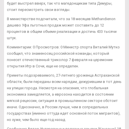
будет выстрел вверх, так что магедонщикам типа Демуры,
стоит пересмотреть свои взгляды.
В министерстве подсчитали, что за 18 месяцев Methandienon
дешево Уфа льготных продаж может составить до 12
процентов в общем объеме реализации и достичь 433 тысячи
штук.
Комментарии: 0 Просмотров: 0 Министр спорта Виталий Мутко
сообщил, что знаменосец российской команды, который
понесет отечественный триколор 7 февраля на церемонии
открытия Игр в Сочи, еще не определен.
Приметы подозреваемого, 27-летнего уроженца Астраханской
области, были переданы всем нарядам, дежурившим в тот день
на улицах города. Несмотря на опасения, что глобальная
экономика замедляется, а еврозона находится в состоянии
мягкой рецессии, ситуация в промышленном секторе обстоит
иначе. Однозначно, в России лучше, чем в сопредельных
государствах (именно оттуда идет основной поток мигрантов),
но хуже, чем было еще год назад.
Сообщение Автор Интересные и полезные ссылки (Канзаши) 18