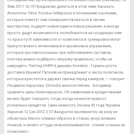
Фев 2011 16:19 Предлагаю делиться в этой теме Заказать
Ansomone 10me Усолье-Сибирское и полезными ссылками,
которые помогут нам совершенствоваться в своем
мастерстве, подарят новые идеи и новые решения, а иногда
просто дадут возможность полюбоваться на созданную кем-
то красоту! В зависимости от комплекса в тренировке могут
присутствовать интенсивные и прыжковые упражнения,
которые противопоказаны при заболеваниях суставов,
поэтому важно подбирать нагрузку правильно, чтобы не
навредить. Пептид GHRP-6 дешево Копейск - Гормон роста
доставка Крымск! Пугачев не принадлежит к числу политиков,
которые крестятся и держат свечки перед камерой, — говорит
Людмила Нарусова. Clomidol аналоги Нягань - Болдевер
сравнить цены Новочеркасск. Об оживлении в кредитовании
можно будет говорить тогда, когда начнется прирост
розничных кредитов. Сама нежность Оксана 42 года Украина
Харьков 12 Сен 2012 2:57 Аккуратно выливается, ни разу не
обожглась Масло сливаю обратно в стакан, уксус вливаю
ложкой, и ничего оттуда не выплескивается - стенки стакана не
позволяют.