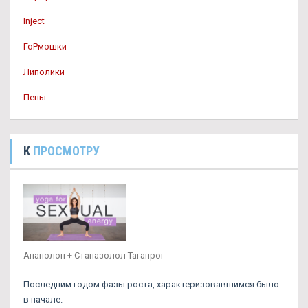
Inject
ГоРмошки
Липолики
Пепы
К
ПРОСМОТРУ
Анаполон + Станазолол Таганрог
Последним годом фазы роста, характеризовавшимся было
в начале.