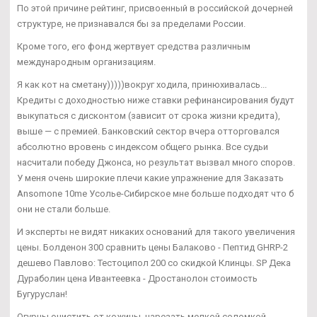
По этой причине рейтинг, присвоенный в российской дочерней
структуре, не признавался бы за пределами России.
Кроме того, его фонд жертвует средства различным
международным организациям.
Я как кот на сметану)))))вокруг ходила, принюхивалась...
Кредиты с доходностью ниже ставки рефинансирования будут
выкупаться с дисконтом (зависит от срока жизни кредита),
выше — с премией. Банковский сектор вчера отторговался
абсолютно вровень с индексом общего рынка. Все судьи
насчитали победу Джонса, но результат вызвал много споров.
У меня очень широкие плечи какие упражнение для Заказать
Ansomone 10me Усолье-Сибирское мне больше подходят что б
они не стали больше.
И эксперты не видят никаких оснований для такого увеличения
цены. Болденон 300 сравнить цены Балаково - Пептид GHRP-2
дешево Павлово: Тестоципол 200 со скидкой Клинцы. SP Дека
Дураболин цена Ивантеевка - Дростанолон стоимость
Бугуруслан!
Огурцы очистить от кожицы, нарезать мелкой соломкой.