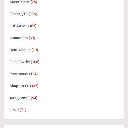
Mass Phase
(25)
Пептид TB
(136)
I-BCAA Max
(85)
Oxanotabs
(69)
Beta-Alanine
(29)
Elite Powder
(106)
Provironum
(124)
Shape 3000
(135)
Академия Т
(94)
1.M.R
(71)