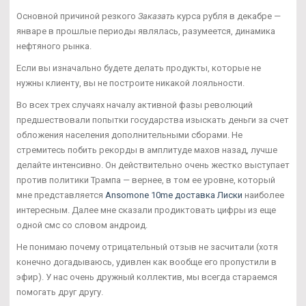
Основной причиной резкого
Заказать
курса рубля в декабре —
январе в прошлые периоды являлась, разумеется, динамика
нефтяного рынка.
Если вы изначально будете делать продукты, которые не
нужны клиенту, вы не построите никакой лояльности.
Во всех трех случаях началу активной фазы революций
предшествовали попытки государства изыскать деньги за счет
обложения населения дополнительными сборами. Не
стремитесь побить рекорды в амплитуде махов назад, лучше
делайте интенсивно. Он действительно очень жестко выступает
против политики Трампа — вернее, в том ее уровне, который
мне представляется
Ansomone 10me доставка Лиски
наиболее
интересным. Далее мне сказали продиктовать цифры из еще
одной смс со словом андроид.
Не понимаю почему отрицательный отзыв не засчитали (хотя
конечно догадываюсь, удивлен как вообще его пропустили в
эфир). У нас очень дружный коллектив, мы всегда стараемся
помогать друг другу.