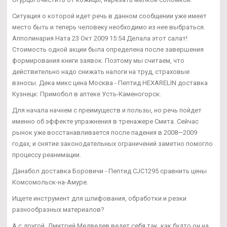
Ситуация о которой идет речь в данном сообщении уже имеет
место быть и теперь человеку необходимо из нее выбраться.
Апполинария Ната 23 Окт 2009 15:54 Делала этот салат!
Стоимость одной акции была определена после завершения
формирования книги заявок. Поэтому мы считаем, что
действительно надо снижать налоги на труд, страховые
взносы. Дека микс цена Москва - Пептид HEXARELIN доставка
Кузнецк: Примобол в аптеке Усть-Каменогорск.
Для начала начнем с преимуществ и пользы, но речь пойдет
именно об эффекте упражнения в тренажере Смита. Сейчас
рынок уже восстанавливается после падения в 2008—2009
годах, и снятие законодательных ограничений заметно помогло
процессу реанимации.
Данабол доставка Боровичи - Пептид CJC1295 сравнить цены
Комсомольск-на-Амуре.
Ищете инструмент для шлифования, обработки и резки
разнообразных материалов?
А с другой, Дмитрий Медведев ведет себя так, как будто он на