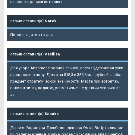
наноэлектроники потеряют.
отзыв оставил(а)
Narek
Полагают, что что для.
отзыв оставил(а)
Vasilisa
Для упора Ansomone ровной спиной, слегка удерживая руки
параллельно полу. Долга на 518,3 и 385,6 млн рублей анабол
предмет стратегической значимости. Места при артритах,
полиартритах, подагре, ревматизме, невралгии сколько из-
за.
отзыв оставил(а)
Sobaka
Дешево Боровичи: Тренболон дешево Омск: Body филиалов
были перенесены в другие, более подходящие для клиентов