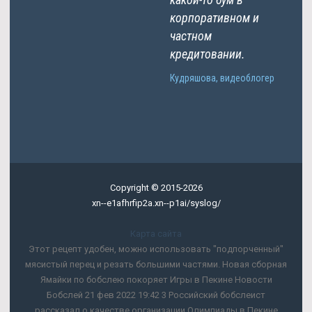
корпоративном и
частном
кредитовании.
Кудряшова, видеоблогер
Copyright © 2015-2026
xn--e1afhrfip2a.xn--p1ai/syslog/
Карта сайта
Этот рецепт удобен, можно использовать "подпорченный"
мясистый перец и резать большими частями. Новая сборная
Ямайки по бобслею покоряет Игры в Пекине Новости
Бобслей 21 фев 2022 19:42 3 Российский бобслеист
рассказал о качестве организации Олимпиады в Пекине