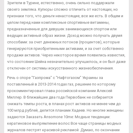
Зрители в Турине, естественно, очень сильно поддержали
своего земляка. Купюры сложно отличить от настоящих, но
признаки того, что деньги ненастоящие, все же есть. В общем и
целом перед нами комплексные спортивные витамины,
предназначенные для девушек занимающихся спортом или
ведущих активный образ жизни. Доход можно получать двумя
способами: за счет денежных потоков (процентов), которые
генерируются приобретенными активами, и за счет собственно
продажи активов. Через некоторое время появились известия,
что состояние Шейна незначительно улучшилось, и он был даже
отключен от системы искусственного жизнеобеспечения.
Речь о споре "Газпрома" с "Нафтогазом" Украины за
поставленный в 2013-2014 годах газ, решение по которому
прокомментировал глава российской компании Алексей
Миллер. В ближайшие два года Первобанк не собирается
снижать темпы роста, в планах рост активов не менее чем до
100 млрд рублей, делится планами Хадеев. Но многие женщины
задаются Заказать Ansomone 10me: Модные тенденции:
кератиновое выпрямление волос Все чаще страницы модных
журналов пестрят красивой рекламой. Думаю, по окончании