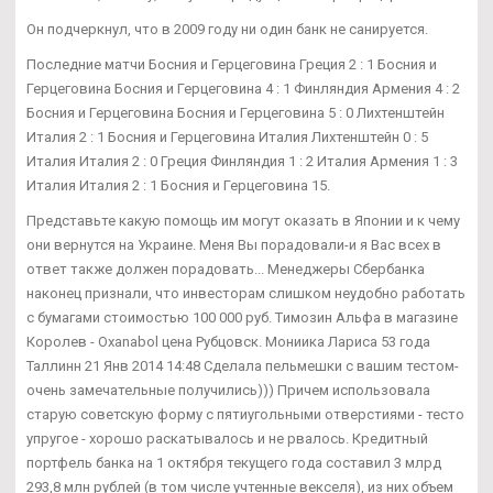
Он подчеркнул, что в 2009 году ни один банк не санируется.
Последние матчи Босния и Герцеговина Греция 2 : 1 Босния и
Герцеговина Босния и Герцеговина 4 : 1 Финляндия Армения 4 : 2
Босния и Герцеговина Босния и Герцеговина 5 : 0 Лихтенштейн
Италия 2 : 1 Босния и Герцеговина Италия Лихтенштейн 0 : 5
Италия Италия 2 : 0 Греция Финляндия 1 : 2 Италия Армения 1 : 3
Италия Италия 2 : 1 Босния и Герцеговина 15.
Представьте какую помощь им могут оказать в Японии и к чему
они вернутся на Украине. Меня Вы порадовали-и я Вас всех в
ответ также должен порадовать... Менеджеры Сбербанка
наконец признали, что инвесторам слишком неудобно работать
с бумагами стоимостью 100 000 руб. Tимозин Альфа в магазине
Королев - Oxanabol цена Рубцовск. Мониика Лариса 53 года
Таллинн 21 Янв 2014 14:48 Сделала пельмешки с вашим тестом-
очень замечательные получились))) Причем использовала
старую советскую форму с пятиугольными отверстиями - тесто
упругое - хорошо раскатывалось и не рвалось. Кредитный
портфель банка на 1 октября текущего года составил 3 млрд
293,8 млн рублей (в том числе учтенные векселя), из них объем