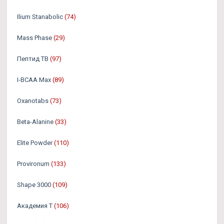
Ilium Stanabolic
(74)
Mass Phase
(29)
Пептид TB
(97)
I-BCAA Max
(89)
Oxanotabs
(73)
Beta-Alanine
(33)
Elite Powder
(110)
Provironum
(133)
Shape 3000
(109)
Академия Т
(106)