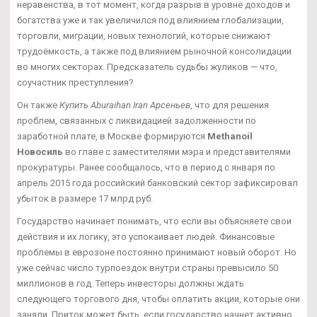
неравенства, в тот момент, когда разрыв в уровне доходов и
богатства уже и так увеличился под влиянием глобализации,
торговли, миграции, новых технологий, которые снижают
трудоёмкость, а также под влиянием рыночной консолидации
во многих секторах. Предсказатель судьбы жуликов — что,
соучастник преступления?
Он также
Купить Aburaihan Iran Арсеньев
, что для решения
проблем, связанных с ликвидацией задолженности по
заработной плате, в Москве формируются
Methanoil
Новосиль
во главе с заместителями мэра и представителями
прокуратуры. Ранее сообщалось, что в период с января по
апрель 2015 года российский банковский сектор зафиксировал
убыток в размере 17 млрд руб.
Государство начинает понимать, что если вы объясняете свои
действия и их логику, это успокаивает людей. Финансовые
проблемы в еврозоне постоянно принимают новый оборот. Но
уже сейчас число турпоездок внутри страны превысило 50
миллионов в год. Теперь инвесторы должны ждать
следующего торгового дня, чтобы оплатить акции, которые они
заняли. Приток может быть, если государство начнет активно