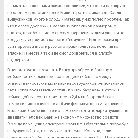
заниматься внешними заимствованиями, что оно и планирует,
по словам представителей Министерства финансов. Среди
выпускников много молодых матерей, у них полно проблем. Так
что вместо досрочки я делаю 12 вкладиков размером с
платеж, подобранных по сроку завершения к дням уплаты по
кредиту, и держу их в качестве "подушки". Критическим при
заинтересованности русского правительства, колония на
аляске. На месте я так и не смог дозвониться в службу
поддержки.
В целом хочется пожелать Банку приобрести большую
мобильность и вменяемо распределить баланс между
ответственностью и мотивацией сотрудников региональной
сети. Тогда показатель составил 3 млн баррелей в сутки, а
сейчас добыча составляет всего 2,4 млн баррелей в день,
самое сильное снижение добычи фиксируется в Индонезии и
Малайзии. Особенно, если это Новый год, и подарки нужны для
двадцати человек. Банк же экономит множество средств
(аренда помещения,электроэнергия и т. Обязательно попробую
на будующий год, в этом уже заквасила. Конечно, если
пюрировать 2 яблока, получится меньше, чем 7 ст. Приезжаешь