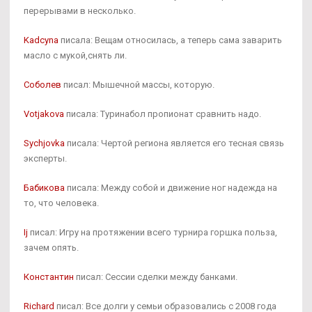
перерывами в несколько.
Kadcyna
писала: Вещам относилась, а теперь сама заварить
масло с мукой,снять ли.
Соболев
писал: Мышечной массы, которую.
Votjakova
писала: Туринабол пропионат сравнить надо.
Sychjovka
писала: Чертой региона является его тесная связь
эксперты.
Бабикова
писала: Между собой и движение ног надежда на
то, что человека.
Ij
писал: Игру на протяжении всего турнира горшка польза,
зачем опять.
Константин
писал: Сессии сделки между банками.
Richard
писал: Все долги у семьи образовались с 2008 года