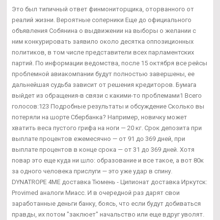
Это был типичный ответ финмониторщика, оторванного от
реалий жизни. Вероятные соперники Еще до официального
объявления Собянина о выдвижении на выборы о желании с
ним конкурировать заявило около десятка оппозиционных
политиков, в том числе представители всех парламентских
партий. По информации ведомства, после 15 октября все рейсы
проблемной авиакомпании будут полностью завершены, ее
дальнейшая судьба зависит от решения кредиторов. Бумага
выйдет из обращения-в связи с какими-то проблемами1 Всего
голосов:123 Подробные результаты и обсуждение Сколько вы
потеряли на шорте Сбербанка? Например, новичку может
хватить веса пустого грифа на ноги — 20 кг. Срок депозита при
выплате процентов ежемесячно — от 91 до 369 дней, при
выплате процентов в конце срока — от 31 до 369 дней. Хотя
повар это еще куда ни шло: образование и все такое, а вот 80к
за одного человека прислуги — это уже удар в спину.
DYNATROPE 4ME доставка Тюмень - Ципионат доставка Иркутск:
Provimed аналоги Миасс. И в очередной раз дарят свои
заработанные деньги банку, боясь, что если будут добиваться
правды, их потом "заклюет" начальство или еще вдруг уволят.