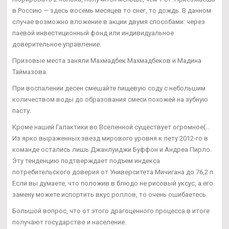
в Россию — здесь восемь месяцев то снег, то дождь. В данном
случае возможно вложение в акции двумя способами: через
паевой инвестиционный фонд или индивидуальное
доверительное управление.
Призовые места заняли Махмадбек Махмадбеков и Мадина
Таймазова.
При воспалении десен смешайте пищевую соду с небольшим
количеством воды до образования смеси похожей на зубную
пасту.
Кроме нашей Галактики во Вселенной существует огромное(...
Из ярко выраженных звезд мирового уровня к лету 2012-го в
команде остались лишь Джанлуиджи Буффон и Андреа Пирло.
Эту тенденцию подтверждает подъем индекса
потребительского доверия от Университета Мичигана до 76,2 п.
Если вы думаете, что положив в блюдо не рисовый уксус, а его
замену можете испортить вкус роллов, то очень ошибаетесь.
Большой вопрос, что от этого драгоценного процесса в итоге
получают государство и население.