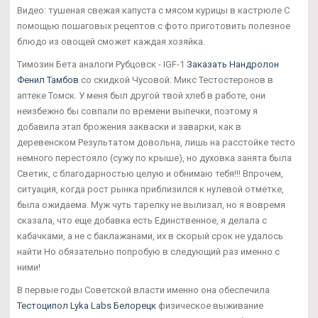
Видео: тушеная свежая капуста с мясом курицы в кастрюле С
помощью пошаговых рецептов с фото приготовить полезное
блюдо из овощей сможет каждая хозяйка.
Tимозин Бета аналоги Рубцовск - IGF-1
Заказать Нандролон
Фенил Тамбов
со скидкой Чусовой: Микс Тестостеронов в
аптеке Томск. У меня был другой твой хлеб в работе, они
неизбежно бы совпали по времени выпечки, поэтому я
добавила этап брожения закваски и заварки, как в
деревенском Результатом довольна, лишь на расстойке тесто
немного перестояло (сужу по крыше), но духовка занята была
Светик, с благодарностью целую и обнимаю тебя!!! Впрочем,
ситуация, когда рост рынка приблизился к нулевой отметке,
была ожидаема. Муж чуть тарелку не вылизал, но я вовремя
сказала, что еще добавка есть Единственное, я делала с
кабачками, а не с баклажанами, их в скорый срок не удалось
найти Но обязательно попробую в следующий раз именно с
ними!
В первые годы Советской власти именно она обеспечила
Тестоципол Lyka Labs Белорецк
физическое выживание