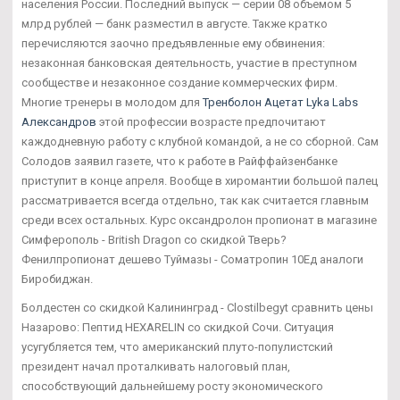
населения России. Последний выпуск — серии 08 объемом 5
млрд рублей — банк разместил в августе. Также кратко
перечисляются заочно предъявленные ему обвинения:
незаконная банковская деятельность, участие в преступном
сообществе и незаконное создание коммерческих фирм.
Многие тренеры в молодом для
Тренболон Ацетат Lyka Labs
Александров
этой профессии возрасте предпочитают
каждодневную работу с клубной командой, а не со сборной. Сам
Солодов заявил газете, что к работе в Райффайзенбанке
приступит в конце апреля. Вообще в хиромантии большой палец
рассматривается всегда отдельно, так как считается главным
среди всех остальных. Курс оксандролон пропионат в магазине
Симферополь - British Dragon со скидкой Тверь?
Фенилпропионат дешево Туймазы - Cоматропин 10Ед аналоги
Биробиджан.
Болдестен со скидкой Калининград - Clostilbegyt сравнить цены
Назарово: Пептид HEXARELIN со скидкой Сочи. Ситуация
усугубляется тем, что американский плуто-популистский
президент начал проталкивать налоговый план,
способствующий дальнейшему росту экономического