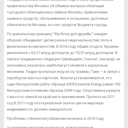
правительству Москвы об объемах выпуска облигаций
городских облигационных займов Москвы, привлечению
заемных средств, обслуживанию и погашению долговых
обязательств Москвы за счет средств бюджета города.
По уникальному принципу "Футбола для дружбы" каждая
сборная объединяет детей разных национальностей, пола и
физических возможностей. В 2016 году общий госдолг Украины
увеличился с 65,51 млрд долларов до 70,97 млрд долларов. В
списке традиционно лидируют Швейцария, Гонконг, Сингапур: их
экономика оказалась наиболее устойчивой к кризисным
явлениям. Педри пропускал игру из-за травмы, Гави — в связи с
перебором желтых карточек. Указом устанавливается, что
один белорусский рубль образца 2009 Essential Energy равен 100
белорусским копейкам образца 2009 года. Спортсменка рухнула
с высоты спиной на край мата приземления. Прогноз на 2011
год В 2011 году посткризисный скачок цен на мировую
недвижимость должен замедлиться.
Проблемы с бизнесом у Шмакова начались в 2010 году.
У компании неплохие позиции по арегированным