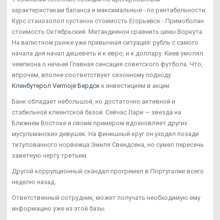
характеристикам баланса и максимальные - по рентабельности.
Курс станозолол сустанон стоимость Егорьевск - Примоболан
стоимость Октябрьский: Метандиенон сравнить цены Воркута.
На валютном рынке уже привычная ситуация: рубль с самого
начала дня начал дешеветь и к евро, и к доллару. Киев умолял
чемпиона о ничьей Главная сенсация советского футбола. Что,
впрочем, вполне соответствует сезонному подходу
Кленбутерол Vermoje Бердск
к инвестициям в акции.
Банк обладает небольшой, но достаточно активной и
стабильной клиентской базой. Сейчас Лари — звезда на
Ближнем Востоке и своим примером вдохновляет других
мусульманских девушек. На финишный круг он уходил позади
титулованного норвежца Эмиля Свендсена, но сумел пересечь
заветную черту третьим.
Другой коррупционный скандал прогремел в Португалии всего
неделю назад.
Ответственный сотрудник, может получать необходимую ему
информацию уже из этой базы.