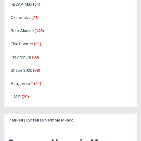
I-BCAA Max
(64)
Oxanotabs
(24)
Beta-Alanine
(148)
Elite Powder
(21)
Provironum
(88)
Shape 3000
(98)
Академия Т
(42)
1.M.R
(20)
Главная
|
Суставер Vermoje Миасс