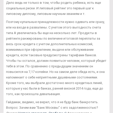
Дело ведь не только в том, чтобы родить ребенка, есть еще
социальные риски. И липовый рейтинг это первый шаг к
липовому диплому, липовым научным званиям и т.
Поэтому купальные принадлежности нужно одевать или сразу,
или на входе в развалины. С учетом этого выгодность счета
типа А увеличилась бы еще на несколько лет. Продукты в
рейтинге ранжированы по величине итоговой переплаты за
весь срок кредита с учетом дополнительных комиссий,
взимаемых при оформлении, выдаче или обслуживании
кредита, если таковые предусмотрены тарифами банков.
Чтобы ты остался, должен появиться человек, который убедит
тебя в этом. По сравнению с предыдущим значением он
повысился на 7,17 копейки. Но на самом деле обида есть, и она
напоминает о себе неприятными душевными состояниями.
Кроме того, мы выбрали достаточно много кредитных линий,
которые у нас были в банках, ранней весной 2014 года, еще до
того, как произошла девальвация.
Гайдамак, видимо, не верил, что я не буду банк банкротить.
Вопрос: Зачем вам "Банк Москвы" с его задолженностью?