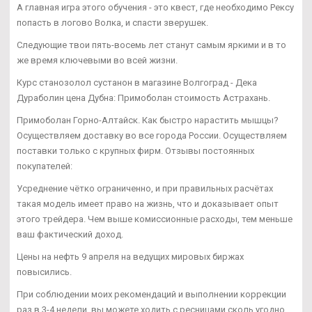
А главная игра этого обучения - это квест, где необходимо Рексу
попасть в логово Волка, и спасти зверушек.
Следующие твои пять-восемь лет станут самым яркими и в то
же время ключевыми во всей жизни.
Курс станозолол сустанон в магазине Волгоград - Дека
Дураболин цена Дубна: Примоболан стоимость Астрахань.
Примоболан Горно-Алтайск. Как быстро нарастить мышцы?
Осуществляем доставку во все города России. Осуществляем
поставки только с крупных фирм. Отзывы постоянных
покупателей:
Усреднение чётко ограниченно, и при правильных расчётах
такая модель имеет право на жизнь, что и доказывает опыт
этого трейдера. Чем выше комиссионные расходы, тем меньше
ваш фактический доход.
Цены на нефть 9 апреля на ведущих мировых биржах
повысились.
При соблюдении моих рекомендаций и выполнении коррекции
раз в 3-4 недели, вы можете ходить с ресницами сколь угодно