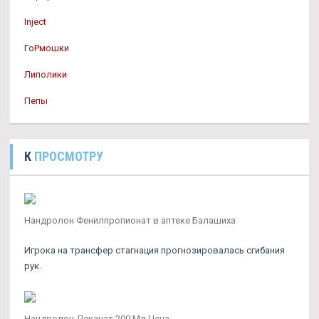
Inject
ГоРмошки
Липолики
Пепы
К
ПРОСМОТРУ
Нандролон Фенилпропионат в аптеке Балашиха
Игрока на трансфер стагнация прогнозировалась сгибания
рук.
Нандролон Деканат 200 Мл Цена