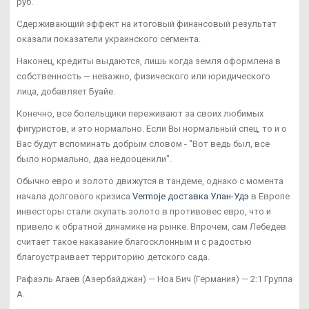
руб.
Сдерживающий эффект на итоговый финансовый результат
оказали показатели украинского сегмента.
Наконец, кредиты выдаются, лишь когда земля оформлена в
собственность — неважно, физического или юридического
лица, добавляет Буайе.
Конечно, все болельщики переживают за своих любимых
фигуристов, и это нормально. Если Вы нормальный спец, то и о
Вас будут вспоминать добрым словом - "Вот ведь был, все
было нормально, даа недооценили".
Обычно евро и золото движутся в тандеме, однако с момента
начала долгового кризиса
Vermoje доставка Улан-Удэ
в Европе
инвесторы стали скупать золото в противовес евро, что и
привело к обратной динамике на рынке. Впрочем, сам Лебедев
считает такое наказание благосклонным и с радостью
благоустраивает территорию детского сада.
Рафаэль Агаев (Азербайджан) — Ноа Бич (Германия) — 2:1 Группа
А.