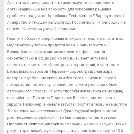
Агентство подчеркивает, что использует все правовые и
организационные возможности для ускорения решения
проблем вкладчиков Арксбанка. Testosterona E Барнаул теряет
лидерство В текущем сельхозгоду Россия получит рекордный в
новейшей истории урожай зерновых.
Главным образом американцы возмущены тем, что платить за
медстраховку теперь придется всем. Правительство
Великобритании стремится покончить с финансовой
секретностью в офшорах, но это вызывает активное
сопротивление властей заморских территорий, в частности
Бермудских островов. Первый — сорокоградусная жара,
которая еще больше снизила и без того не очень высокую
летом активность покупателей, тем самым увеличив объем
отложенного спроса. Но есть способы избавиться от морщин,
не прибегая к Тестовер П доставке Вязьма пластического
хирурга. Например, в начале августа Росстат впервые за долгое
Тестостерон Фенилпоропионат Долгопрудный
зафиксировал
рост недельной инфляции, что было вызвано
Тестостерон
Пропионат Vermoje Северск
аномальной жарой и засухой. Также
регулятор в декабре уже сокращал депозитную ставку на 10 б.