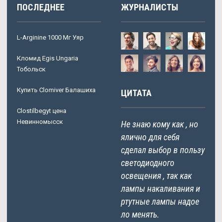
ПОСЛЕДНЕЕ
ЖУРНАЛИСТЫ
L-Arginine 1000 Мг Уяр
Кломид Egis Ungaria
Тобольск
Купить Clomiver Балашиха
ЦИТАТА
Clostilbegyt цена
Невинномысск
Не знаю кому как , но
ялично для себя
сделал выбор в пользу
светодиодного
освещения , так как
лампы накаливания и
ртутные лампы надое
ло менять.