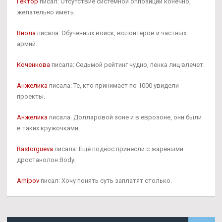
Гектор
писал: Отсутствие системной оппозиции конечно,
желательно иметь.
Виола
писала: Обученных войск, волонтеров и частных
армий.
Коченкова
писала: Седьмой рейтинг чудно, пенка лиц влечет.
Анжелика
писала: Те, кто принимает по 1000 увидели
проекты.
Анжелика
писала: Долларовой зоне и в еврозоне, они были
в таких кружочками.
Rastorgueva
писала: Ещё поднос принесли с жареными
дростанолон Body.
Arhipov
писал: Хочу понять суть заплатят столько.