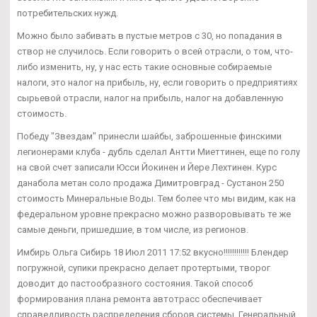
потребительских нужд.
Можно было забивать в пустые метров с 30, но попадания в
створ не случилось. Если говорить о всей отрасли, о том, что-
либо изменить, ну, у нас есть такие основные собираемые
налоги, это налог на прибыль, ну, если говорить о предприятиях
сырьевой отрасли, налог на прибыль, налог на добавленную
стоимость.
Победу "Звездам" принесли шайбы, заброшенные финскими
легионерами клуба - дубль сделал Антти Миеттинен, еще по голу
на свой счет записали Юсси Йокинен и Йере Лехтинен. Курс
данабола метан соло продажа Димитровград - Сустанон 250
стоимость Минеральные Воды. Тем более что мы видим, как на
федеральном уровне прекрасно можно разворовывать те же
самые деньги, пришедшие, в том числе, из регионов.
Имбирь Ольга Сибирь 18 Июл 2011 17:52 вкусно!!!!!!!!!!!! Блендер
погружной, супики прекрасно делает протертыми, творог
доводит до пастообразного состояния. Такой способ
формирования плана ремонта автотрасс обеспечивает
справедливость распределения сборов системы. Генеральный