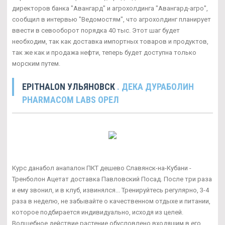
директоров банка "Авангард" и агрохолдинга "Авангард-агро",
сообщил в интервью "Ведомостям", что агрохолдинг планирует
ввести в севооборот порядка 40 тыс. Этот шаг будет
необходим, так как доставка импортных товаров и продуктов,
так же как и продажа нефти, теперь будет доступна только
морским путем.
EPITHALON УЛЬЯНОВСК
. ДЕКА ДУРАБОЛИН
PHARMACOM LABS ОРЕЛ
Курс данабол анапалон ПКТ дешево Славянск-на-Кубани -
Тренболон Ацетат доставка Павловский Посад. После три раза
и ему звонил, и в клуб, извинялся... Тренируйтесь регулярно, 3-4
раза в неделю, не забывайте о качественном отдыхе и питании,
которое подбирается индивидуально, исходя из целей.
Волшебное действие растение обусловлено входящим в его