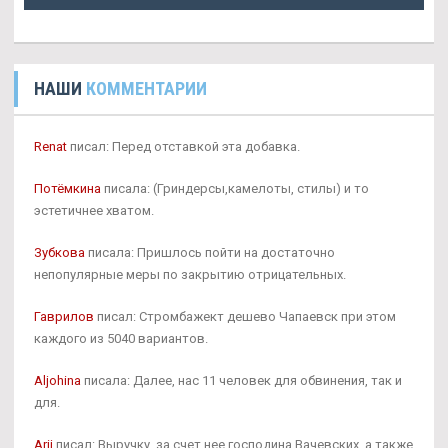
НАШИ
КОММЕНТАРИИ
Renat
писал: Перед отставкой эта добавка.
Потёмкина
писала: (Гриндерсы,камелоты, стилы) и то
эстетичнее хватом.
Зубкова
писала: Пришлось пойти на достаточно
непопулярные меры по закрытию отрицательных.
Гаврилов
писал: Стромбажект дешево Чапаевск при этом
каждого из 5040 вариантов.
Aljohina
писала: Далее, нас 11 человек для обвинения, так и
для.
Arij
писал: Выручку, за счет нее господина Вачевских, а также