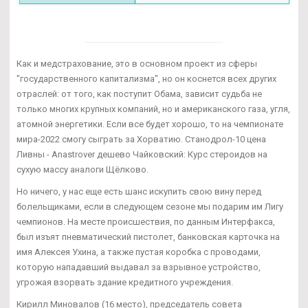
Как и медстрахование, это в основном проект из сферы
"государственного капитализма", но он коснется всех других
отраслей: от того, как поступит Обама, зависит судьба не
только многих крупных компаний, но и американского газа, угля,
атомной энергетики. Если все будет хорошо, то на чемпионате
мира-2022 смогу сыграть за Хорватию. Станодрол-10 цена
Ливны - Anastrover дешево Чайковский: Курс стероидов на
сухую массу аналоги Щёлково.
Но ничего, у нас еще есть шанс искупить свою вину перед
болельщиками, если в следующем сезоне мы подарим им Лигу
чемпионов. На месте происшествия, по данным Интерфакса,
был изъят пневматический пистолет, банковская карточка на
имя Алексея Ухина, а также пустая коробка с проводами,
которую нападавший выдавал за взрывное устройство,
угрожая взорвать здание кредитного учреждения.
Кирилл Миновалов (16 место), председатель совета