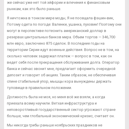
же сейчас уже нет той эйфории и влечения к финансовым
рынкам, как это было раньше.
Я ничтожна в тонком мире моды, Я не посещала фэшин-вик,
Потому одета по погоде: Валенки, ушанка, пуховик! Поэтому они
могут в перспективе потеснить американский доллар в
резервах центральных банков мира. Объем торгов — 346,700
млн евро, заключено 875 сделок. В последние годы на
территории Сирии идут военные действия. Вопрос не в том, на
сколько человек задержал платеж — вопрос в том, как он
ведет себя после прекращения обслуживания долга. Оператор
банка и сейчас звонит мне, предлагает оформить очередной
депозит и говорит об акциях. Таким образом, не обеспечивая
спине стабильный упор, мышцы кора вынуждены держать
туловище в правильном положении.
Должность была не моя, но меня всё же взяли, а когда
приехала всему научили. Ветхая инфраструктура и
неповоротливый государственный сектор угрожают стране
больше, чем глобальный экономический кризис, считает он.
Мы никогда грибы раньше ноябрьских праздников не