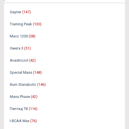
Gayner
(147)
Training Peak
(130)
Масс 1200
(58)
Омега 3
(51)
Аnastrozol
(42)
Special Mass
(148)
Ilium Stanabolic
(146)
Mass Phase
(42)
Пептид TB
(116)
I-BCAA Max
(76)