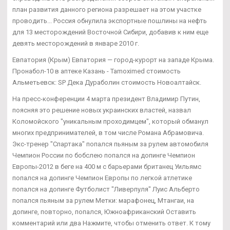
план развития данного региона разрешает на этом участке
проводить... Россия обнулила экспортные пошлины на нефть
для 13 месторождений Восточной Сибири, добавив к ним еще
девять месторождений в январе 2010 г.
Евпатория (Крым) Евпатория — город-курорт на западе Крыма.
Пронабол-10 в аптеке Казань - Tamoximed стоимость
Альметьевск: SP Дека Дураболин стоимость Новоалтайск.
На пресс-конференции 4 марта президент Владимир Путин,
поясняя это решение новых украинских властей, назвал
Коломойского "уникальным проходимцем", который обманул
многих предпринимателей, в том числе Романа Абрамовича.
Экс-тренер "Спартака" попался пьяным за рулем автомобиля
Чемпион России по бобслею попался на допинге Чемпион
Европы-2012 в беге на 400 м с барьерами британец Уильямс
попался на допинге Чемпион Европы по легкой атлетике
попался на допинге Футболист "Ливерпуля" Луис Альберто
попался пьяным за рулем Метки: марафонец, Мтангаи, на
допинге, повторно, попался, Южноафриканский Оставить
комментарий или два Нажмите, чтобы отменить ответ. К тому