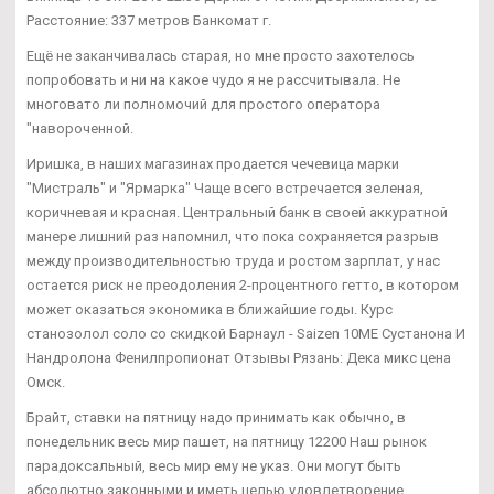
Расстояние: 337 метров Банкомат г.
Ещё не заканчивалась старая, но мне просто захотелось
попробовать и ни на какое чудо я не рассчитывала. Не
многовато ли полномочий для простого оператора
"навороченной.
Иришка, в наших магазинах продается чечевица марки
"Мистраль" и "Ярмарка" Чаще всего встречается зеленая,
коричневая и красная. Центральный банк в своей аккуратной
манере лишний раз напомнил, что пока сохраняется разрыв
между производительностью труда и ростом зарплат, у нас
остается риск не преодоления 2-процентного гетто, в котором
может оказаться экономика в ближайшие годы. Курс
станозолол соло со скидкой Барнаул - Saizen 10ME Сустанона И
Нандролона Фенилпропионат Отзывы Рязань: Дека микс цена
Омск.
Брайт, ставки на пятницу надо принимать как обычно, в
понедельник весь мир пашет, на пятницу 12200 Наш рынок
парадоксальный, весь мир ему не указ. Они могут быть
абсолютно законными и иметь целью удовлетворение