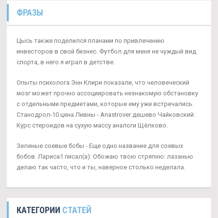
ФРАЗЫ
Цысь также поделился планами по привлечению
инвесторов в свой бизнес. Футбол для меня не чуждый вид
спорта, в него я играл в детстве.
Опыты психолога Энн Клири показали, что человеческий
мозг может прочно ассоциировать незнакомую обстановку
с отдельными предметами, которые ему уже встречались.
Станодрол-10 цена Ливны - Anastrover дешево Чайковский:
Курс стероидов на сухую массу аналоги Щёлково.
Зеленые соевые бобы - Еще одно название для соевых
бобов. Лариса1 писал(а): Обожаю твою стряпню: лазанью
делаю так часто, что и ты, наверное столько неделала.
КАТЕГОРИИ
СТАТЕЙ