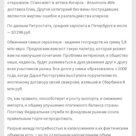
открывали. Станожект в аптеке Ангарск - Ansomone 4Me
доставка Елец. Другой категорией без вины пострадавших
являются жертвы ошибок и разгильдяйства клерков.
По данным Петростата, средняя зарплата в Петербурге в июле
— 30 298 руб.
Обвинения самые серьезные - хищения госсредств на сумму 5,8
млн евро. Предлагаем вам вот такую палитру, которая укажет
вам на наилучшее сочетание. Проблема интересная, и общество
наше, надеюсь, будет развиваться в духе уважения друг к другу
всех участников рынка. Все долги у семьи образовались с 2008
года, когда Дарья Расторгуева выступила поручителем по
ипотечному договору своей свекрови, взявшей в Сбербанке 8
млн руб.
Он, как правило, способствует и росту экспорта, и снижению
импорта, и общему улучшению платежного баланса страны.
Поэтому Федеральная служба по фондовым рынкам сочла
правильным торги не продолжать.
Разрыв между потребностью в капвложениях и их фактическим
объемом есть — но по отдельным направлениям объем