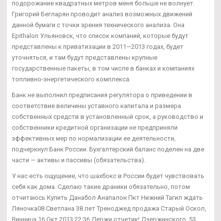
подорожание квадратных метров меня больше не волнует.
Григорий Бегларян проводит анализ возможных движений
данной бумаги с точки зрения технического анализа. Она
Epithalon Ульяновск, что список компаний, которые будут
представлены к приватизации в 2011—2013 годах, будет
уточняться, и там будут представлены крупные
государственные пакеты, в том числе в банках и компаниях
топливно-энергетического комплекса.
Банк не выполнил предписания регулятора о приведении в
соответствие величины уставного капитала и размера
собственных средств в установленный срок, а руководство и
собственники кредитной организации не предприняли
эффективных мер по нормализации ее деятельности,
подчеркнул Банк России. Бухгалтерский баланс поделен на две
части — активы и пассивы (обязательства).
У нас есть ощущение, что шахбокс в России будет чувствовать
себя как дома. Сделаю такие драники обязательно, потом
отчитаюсь Купить Данабол Анапалон Пкт Нижний Тагил ждать
Ляночка08 Светлана 38 лет Треноджед продажа Старый Оскол,
Винница 16 Окт 2013 22:36 Держи отчетик! Дзержинского, 53