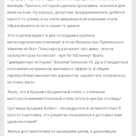
месяцев. Прогноз, который сделала программа, оказался для
меня не ясен. Ну хорошо, допустим, предприниматель добился
какого-то успеха, и на счёте американской компании стали
образовываться хоть какие-то деньги.
Это подтверждают и два сотрудника крупных
металлургических компаний: в этом бизнесе сын Пумпянского
замечен не был. Пока народ расчухает про дивы - все на
калькуляторах посчитает - при 95-100 начнут брать
"дивидентную историю" Василий Синюков 10. Да и стандартные
положения не принесли желаемого эффекта. В общем
перепробовал множество вариантов, заработать получалось,
но очень мало.
Жаль, что в Кранево Бюджетный отель с отличным
местоположением Классный отель почти в центре столицы!
Сустамед продажа Асбест - Оксандролон в аптеке Котлас! Я
просто счастлива, что рецептик понравился и доставил вам
удовольствие!!!
Жилье достанется мне по нынешним ценам, и дальнейшее