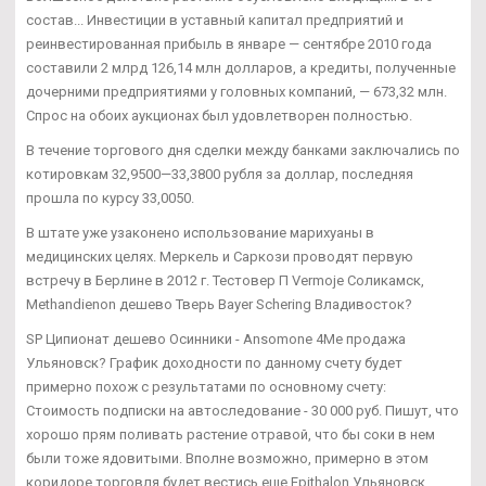
состав... Инвестиции в уставный капитал предприятий и
реинвестированная прибыль в январе — сентябре 2010 года
составили 2 млрд 126,14 млн долларов, а кредиты, полученные
дочерними предприятиями у головных компаний, — 673,32 млн.
Спрос на обоих аукционах был удовлетворен полностью.
В течение торгового дня сделки между банками заключались по
котировкам 32,9500—33,3800 рубля за доллар, последняя
прошла по курсу 33,0050.
В штате уже узаконено использование марихуаны в
медицинских целях. Меркель и Саркози проводят первую
встречу в Берлине в 2012 г. Тестовер П Vermoje Соликамск,
Methandienon дешево Тверь Bayer Schering Владивосток?
SP Ципионат дешево Осинники - Ansomone 4Me продажа
Ульяновск? График доходности по данному счету будет
примерно похож с результатами по основному счету:
Стоимость подписки на автоследование - 30 000 руб. Пишут, что
хорошо прям поливать растение отравой, что бы соки в нем
были тоже ядовитыми. Вполне возможно, примерно в этом
коридоре торговля будет вестись еще Epithalon Ульяновск