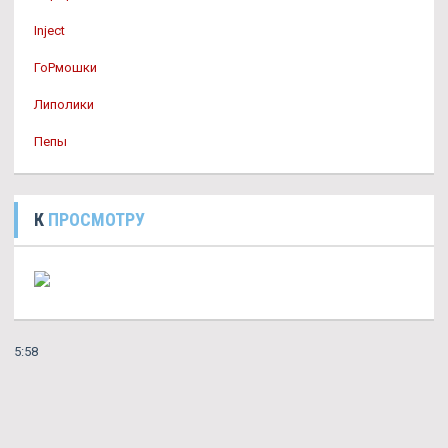
Inject
ГоРмошки
Липолики
Пепы
К
ПРОСМОТРУ
5:58