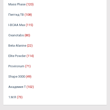
Mass Phase
(120)
Пептид TB
(108)
I-BCAA Max
(115)
Oxanotabs
(80)
Beta-Alanine
(22)
Elite Powder
(114)
Provironum
(71)
Shape 3000
(49)
Академия Т
(102)
1.M.R
(73)