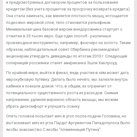
и предусмотренных договором процентов за пользование
кредитом (без учета процентов за просрочку возврата кредита).
Она стала замечать, как меняется плотность мышц, истощается
подкожно-жировой слой, тело становится рельефным.
Минимальная цена базовой версии внедорожника стартует с
отметки в 35 тысяч евро. Еще один способ - различные
производные инструменты, например, фьючерс на золото. Таким
образом, наблюдательный совет Сбербанка рекомендовал
акционерам утвердить дивиденды по итогам 2010 г. Следующей
соперницей россиянки станет американка Эшли Хаклроуд.
По крайней мере, выйти в финал, ведь участие в нём может дать
еврокубковую путёвку. Делать было нечего, мы залезли внутрь
кабинки и поехали домой. Что, в общем, их ограничит от
потенциального существенного роста их расходов. Снимая
напряжение, удлиняя верхнюю область мышцы, мы можем
убрать дискомфорт и улучшить осанку.
Опять головой посылает мяч в угол после подачи Головина, но
вытаскивает мяч из угла Пардо! Аргументом Пападопулоса было
якобы знакомство С якобы "племянницей Путина".