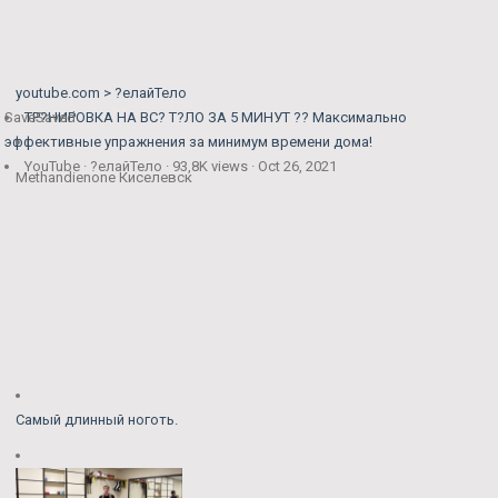
youtube.com > ?елайТело
Save
ТР?НИРОВКА НА ВС? Т?ЛО ЗА 5 МИНУТ ?? Максимально
Saved
эффективные упражнения за минимум времени дома!
YouTube · ?елайТело · 93,8K views · Oct 26, 2021
Methandienone Киселевск
Самый длинный ноготь.