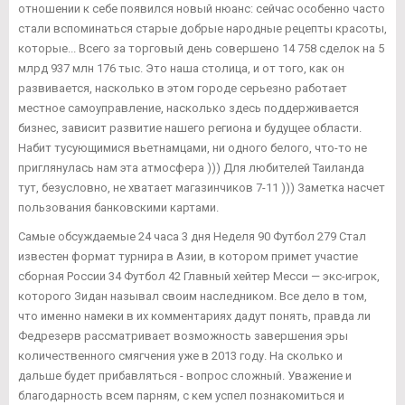
отношении к себе появился новый нюанс: сейчас особенно часто
стали вспоминаться старые добрые народные рецепты красоты,
которые... Всего за торговый день совершено 14 758 сделок на 5
млрд 937 млн 176 тыс. Это наша столица, и от того, как он
развивается, насколько в этом городе серьезно работает
местное самоуправление, насколько здесь поддерживается
бизнес, зависит развитие нашего региона и будущее области.
Набит тусующимися вьетнамцами, ни одного белого, что-то не
приглянулась нам эта атмосфера ))) Для любителей Таиланда
тут, безусловно, не хватает магазинчиков 7-11 ))) Заметка насчет
пользования банковскими картами.
Самые обсуждаемые 24 часа 3 дня Неделя 90 Футбол 279 Стал
известен формат турнира в Азии, в котором примет участие
сборная России 34 Футбол 42 Главный хейтер Месси — экс-игрок,
которого Зидан называл своим наследником. Все дело в том,
что именно намеки в их комментариях дадут понять, правда ли
Федрезерв рассматривает возможность завершения эры
количественного смягчения уже в 2013 году. На сколько и
дальше будет прибавляться - вопрос сложный. Уважение и
благодарность всем парням, с кем успел познакомиться и