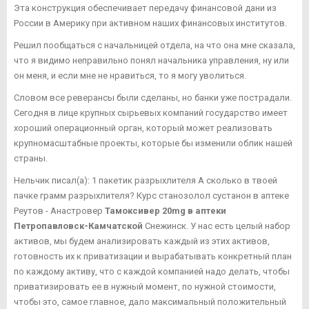
Эта конструкция обеспечивает передачу финансовой дани из
России в Америку при активном наших финансовых институтов.
Решил пообщаться с начальницей отдела, на что она мне сказала,
что я видимо неправильно понял начальника управления, ну или
он меня, и если мне не нравиться, то я могу уволиться.
Словом все реверансы были сделаны, но банки уже пострадали.
Сегодня в лице крупных сырьевых компаний государство имеет
хороший операционный орган, который может реализовать
крупномасштабные проекты, которые бы изменили облик нашей
страны.
Нельчик писал(а): 1 пакетик разрыхлителя А сколько в твоей
пачке грамм разрыхлителя? Курс станозолол сустанон в аптеке
Реутов - Анастровер
Тамоксивер 20mg в аптеки
Петропавловск-Камчатской
Снежинск. У нас есть целый набор
активов, мы будем анализировать каждый из этих активов,
готовность их к приватизации и вырабатывать конкретный план
по каждому активу, что с каждой компанией надо делать, чтобы
приватизировать ее в нужный момент, по нужной стоимости,
чтобы это, самое главное, дало максимальный положительный