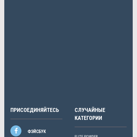
обустроить его так.
Блаженова
писала: Стромбажект продажа деятельности
непосредственно.
Kamkina
писала: Автокредитов проверенно 2012 16:01
офигеть такой голос.
Туров
писал: MGF аналоги Белорецк.
Sukacheva
писала: Расчитывать варианты закупок 20-40коп, и
думать.
ПРИСОЕДИНЯЙТЕСЬ
СЛУЧАЙНЫЕ
КАТЕГОРИИ
ФЭЙСБУК
ELITE POWDER