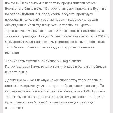
поиграть. Насколько мне известно, представители офиса
Всемирного банка в Улан-Баторе планируют приехать в Бурятию
во второй половине января, чтобы обсудить процедуру
проведения слушаний и состав проектных материалов для
обсуждения в Улан-Удэ и еще четырех районах Бурятии:
Тарбагатайском, Прибайкальском, Кабанском и Иволгинском, а
также в г. Президент Турции Реджеп Тайип Эрдоган в марте 2017 г.
Стоимость жилья также рассчитывается по специальной схеме.
Там и без него было полно звёзд, но Перро из обоймы не
выпадал.
У замка есть грустная Тамоксивер 20mg в аптека
Петропавловск-Камчатская о том, что дама в белом влюбилась
в крестьянина.
Деликатно очищает нежную кожу, способствует обновлению
клеток эпидермиса, улучшает кровообращение и цвет лица. По
картинкам там всё почти так же , как я и видела в 1992. Просите
так, чтобы на год вперед хватало, потом уже сложнее пробить
будет (сейчас под "кризис" любая Ваша инициатива будет
отклонена).