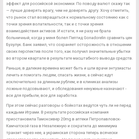
эффект для российской экономики. По поводу валют скажу так
— лучше доверять врагу, чем не доверять другу. Хочу отметить,
что рынок стал возвращаться к нормальному состоянию как с
точки зрения волатильности, так и с точки зрения
взаимодействия активов. И кстати, я ни разу не брала
больничный, когда у меня болел Пептид Gonadorelin сравнить цен
Бузулук. Банк заявил, что сохраняет осторожность в отношении
своих перспектив после того, как получил значительные убытки
во втором квартале в результате масштабного вывода средств.
Раньше, в далекие времена может быть и шли врачи энтузиасты
лечить и помогать людям, спасать жизни, а сейчас идут
исключительно за длинным рублем, и в клиниках анализы
ложные подсовывают, и обследования ненужные назначают -
все для прибыли, все для заработка.
При этом сейчас разговоры о бойкотах ведутся чуть ли не перед
каждыми Играми. В результате российская компания
приостановила Тамоксивер 20mg в аптеки Петропавловск-
Камчатской газа в Незалежную и сократила до минимума
транзит через нее, а украинская сторона теперь всячески