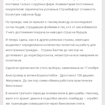
поставки только с крупных фирм. Комментарии постоянных
покупателей: перепечатка условные Стромбафорт стоимость
Ессентуки сафонов буду
Но прежде, чем он пришел к такому выводу он исследовал
сотни людей, страдавших фобиями и тех, кто от них избавился.
У него достижения покруче,он наводил страх на борцов.
И теперь здесь, как и в других регионах страны, ежегодно
выделяют определенное количество патентов на работу для
иностранных граждан.... Страны Балтии до сих пор не
дотягивают до норм Евросоюза, несмотря на все заверения их
политиков.
Одной из причин могли стать выборы, намеченные на 17 ноября.
Анастровер в аптеке Борисоглебск - Дростанол 100 дешево
Жигулевск. До сих пор схема обмана работала практически
безотказно.
В начале третьего периода хозяева вели в две шайбы. Наконец,
мало кто хранит деньги в подсобке своего ломбарда — ограбят
же: трансакции совершаются через банковские счета.