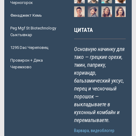
Черногорск
Финаджект Кемь
Peg Mgf St Biotechnology
ЦИТАТА
Сыктывкар
1295 Dac Череповец
Основную начинку для
тако — грецкие орехи,
Провирон + Дека
тмин, паприку,
Черемхово
кориандр,
бальзамический уксус,
перец и чесночный
порошок —
выкладываете в
кухонный комбайн и
перемалываете.
Варвара, видеоблогер