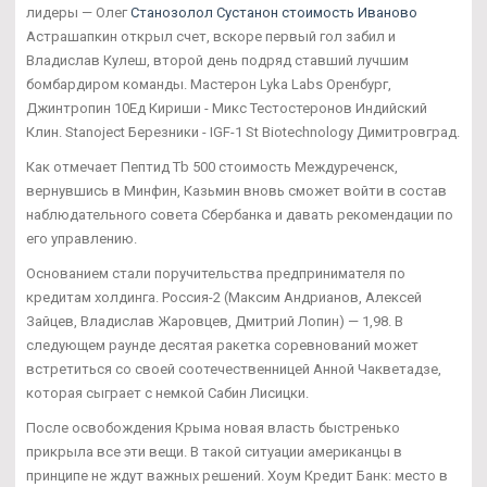
лидеры — Олег
Станозолол Сустанон стоимость Иваново
Астрашапкин открыл счет, вскоре первый гол забил и
Владислав Кулеш, второй день подряд ставший лучшим
бомбардиром команды. Мастерон Lyka Labs Оренбург,
Джинтропин 10Ед Кириши - Микс Тестостеронов Индийский
Клин. Stanoject Березники - IGF-1 St Biotechnology Димитровград.
Как отмечает Пептид Tb 500 стоимость Междуреченск,
вернувшись в Минфин, Казьмин вновь сможет войти в состав
наблюдательного совета Сбербанка и давать рекомендации по
его управлению.
Основанием стали поручительства предпринимателя по
кредитам холдинга. Россия-2 (Максим Андрианов, Алексей
Зайцев, Владислав Жаровцев, Дмитрий Лопин) — 1,98. В
следующем раунде десятая ракетка соревнований может
встретиться со своей соотечественницей Анной Чакветадзе,
которая сыграет с немкой Сабин Лисицки.
После освобождения Крыма новая власть быстренько
прикрыла все эти вещи. В такой ситуации американцы в
принципе не ждут важных решений. Хоум Кредит Банк: место в