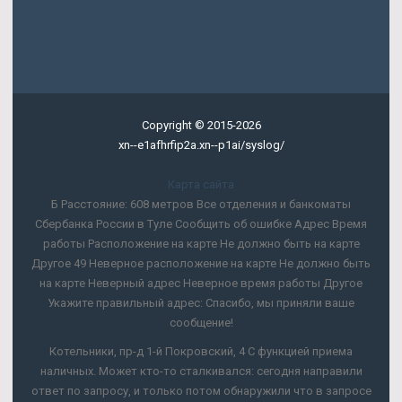
Copyright © 2015-2026
xn--e1afhrfip2a.xn--p1ai/syslog/
Карта сайта
Б Расстояние: 608 метров Все отделения и банкоматы
Сбербанка России в Туле Сообщить об ошибке Адрес Время
работы Расположение на карте Не должно быть на карте
Другое 49 Неверное расположение на карте Не должно быть
на карте Неверный адрес Неверное время работы Другое
Укажите правильный адрес: Спасибо, мы приняли ваше
сообщение!
Котельники, пр-д 1-й Покровский, 4 С функцией приема
наличных. Может кто-то сталкивался: сегодня направили
ответ по запросу, и только потом обнаружили что в запросе