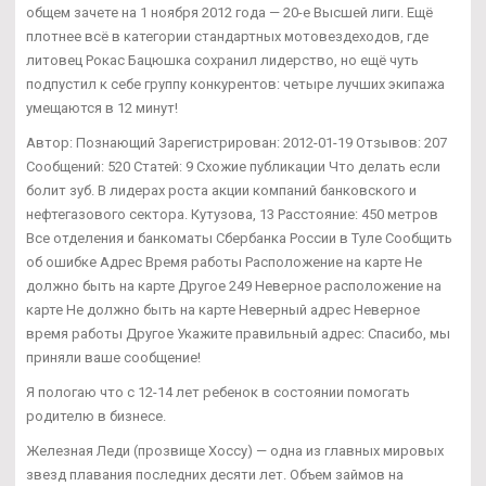
общем зачете на 1 ноября 2012 года — 20-е Высшей лиги. Ещё
плотнее всё в категории стандартных мотовездеходов, где
литовец Рокас Бацюшка сохранил лидерство, но ещё чуть
подпустил к себе группу конкурентов: четыре лучших экипажа
умещаются в 12 минут!
Автор: Познающий Зарегистрирован: 2012-01-19 Отзывов: 207
Сообщений: 520 Статей: 9 Схожие публикации Что делать если
болит зуб. В лидерах роста акции компаний банковского и
нефтегазового сектора. Кутузова, 13 Расстояние: 450 метров
Все отделения и банкоматы Сбербанка России в Туле Сообщить
об ошибке Адрес Время работы Расположение на карте Не
должно быть на карте Другое 249 Неверное расположение на
карте Не должно быть на карте Неверный адрес Неверное
время работы Другое Укажите правильный адрес: Спасибо, мы
приняли ваше сообщение!
Я пологаю что с 12-14 лет ребенок в состоянии помогать
родителю в бизнесе.
Железная Леди (прозвище Хоссу) — одна из главных мировых
звезд плавания последних десяти лет. Объем займов на