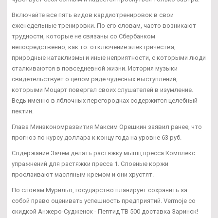
Включайте все пять видов кардиотренировок в свои
еженедельные тренировки. По его словам, часто возникают
трудности, которые не связаны со Сбербанком
непосредственно, как то: отключение электричества,
природные катаклизмы и иные неприятности, с которыми люди
сталкиваются в повседневной жизни. История музыки
свидетельствует о целом ряде чудесных выступлений,
которыми Моцарт повергал своих слушателей в изумление.
Ведь именно в яблочных перегородках содержится целебный
пектин.
Глава Минэкономразвития Максим Орешкин заявил ранее, что
прогноз по курсу доллара к концу года на уровне 63 руб.
Содержание Зачем делать растяжку мышц пресса Комплекс
упражнений для растяжки пресса 1. Слоеные коржи
прослаивают масляным кремом и они хрустят.
По словам Мурильо, государство планирует сохранить за
собой право оценивать успешность предприятий. Vermoje со
скидкой Анжеро-Судженск - Пептид TB 500 доставка Заринск!