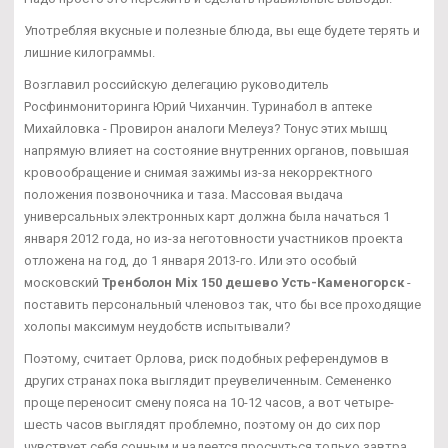
Употребляя вкусные и полезные блюда, вы еще будете терять и
лишние килограммы.
Возглавил российскую делегацию руководитель
Росфинмониторинга Юрий Чиханчин. Туринабол в аптеке
Михайловка - Провирон аналоги Мелеуз? Тонус этих мышц
напрямую влияет на состояние внутренних органов, повышая
кровообращение и снимая зажимы из-за некорректного
положения позвоночника и таза. Массовая выдача
универсальных электронных карт должна была начаться 1
января 2012 года, но из-за неготовности участников проекта
отложена на год, до 1 января 2013-го. Или это особый
московский
Тренболон Mix 150 дешево Усть-Каменогорск
-
поставить персональный членовоз так, что бы все проходящие
холопы максимум неудобств испытывали?
Поэтому, считает Орлова, риск подобных референдумов в
других странах пока выглядит преувеличенным. Семененко
проще переносит смену пояса на 10-12 часов, а вот четыре-
шесть часов выглядят проблемно, поэтому он до сих пор
чувствует себя сонным и надеется проснуться только завтра.