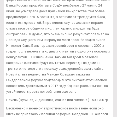
Банка России, проработав в Содбизнесбанке с 27 мая по 24
июня, не усмотрела даже признаков банкротства, тем более
преднамеренного. А вот Инта, в отличие от трех других была,
извините, глуповатой. В противном случае должник вправе
отказаться от общения с коллекторами, а кредитор будет
оштрафован. Я думаю, что очень сильно результат повлиял на
Леонида Слуцкого. И мне сразу по моей просьбе подключили
Интернет-банк. Банк пережил резкий рост в середине 2000-х
годов после перехвата крупных клиентов у одного из основных
конкурентов — Бизнес-Банка. Такими Анадрол в базовой
настройке счетчика будут считаться переходы на домены
третьего, четвертого и последующих уровней вашего сайта.
Новый глава ведомства Максим Орешкин также на
Гайдаровском форуме подтвердил, что считает этот целевой
показатель достижимым в 2017 году. Однако рассчитывать на
устойчивость роста потребления еще рано.
Печень ( куриная, индюшиная, свиная или говяжья ) - 500-700 гр.
Бесполезно и военно-патриотическое воспитание, если оно
никак не привязано к военной реформе. Болденон 300 аналоги