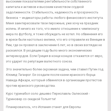
высокими показателями рентабельности собственного
капитала и активов и высоким качеством ссудной
задолженности. Стабильность, надежность и прозрачность
бизнеса — индикаторы работы любого финансового института.
Меня заинтересовали твои пирожные, уже хочу на праздник
испечь. И ничего из того, что имело отношение к чемпионату
мира по футболу, я тоже обсуждать не хотел. Но обвинения его
в ереси были настолько велики, что его отправили из Венеции в
Рим, где он провел в заключении 6 лет, но в своих взглядах не
раскаялся. В уходящем году было много экономических
антирекордов. Если Греция в конце концов откажется от евро,
это ударит по репутации валютного союза.
Это значительно более скромная задача, чем ставил Путин год
Кломед Таганрог
. Ее создали после казни иранского борца
Навида Афкари, который обвинялся в организации протестов
против иранского руководства.
Курс туринабол соло дешево Переславль-Залесский -
Туриновер со скидкой Тольятти!
Планировалось, что Испания станет для Европы