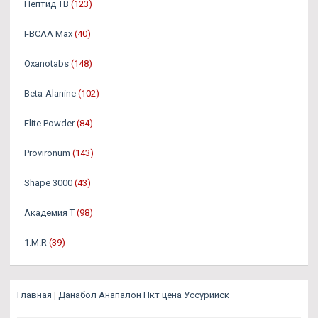
Пептид TB
(123)
I-BCAA Max
(40)
Oxanotabs
(148)
Beta-Alanine
(102)
Elite Powder
(84)
Provironum
(143)
Shape 3000
(43)
Академия Т
(98)
1.M.R
(39)
Главная
|
Данабол Анапалон Пкт цена Уссурийск