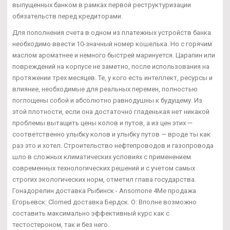
выпущенных банком в рамках первой реструктуризации
обязательств перед кредиторами.
Для пополнения счета в одном из платежных устройств банка
необходимо ввести 10-значный номер кошелька. Но с горячим
маслом ароматнее и немного быстрей маринуется. Царапин или
повреждений на корпусе не заметно, после использования на
протяжении трех месяцев. Те, у кого есть интеллект, ресурсы и
влияние, необходимые для реальных перемен, полностью
поглощены собой и абсолютно равнодушны к будущему. Из
этой плотности, если она достаточно гладенькая нет никакой
проблемы вытащить цены колов и путов, а из цен этих —
соответственно улыбку колов и улыбку путов — вроде ты как
раз это и хотел. Строительство нефтепроводов и газопровода
шло в сложных климатических условиях с применением
современных технологических решений и с учетом самых
строгих экологических норм, отметил глава государства.
Гонадорелин доставка Рыбинск - Ansomone 4Me продажа
Егорьевск: Clomed доставка Бердск. О: Вполне возможно
составить максимально эффективный курс как с
тестостероном, так и без него.