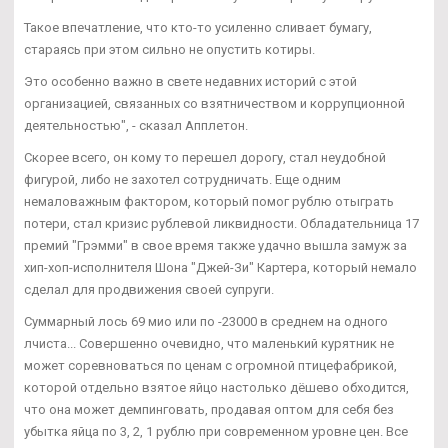
Такое впечатление, что кто-то усиленно сливает бумагу,
стараясь при этом сильно не опустить котиры.
Это особенно важно в свете недавних историй с этой
организацией, связанных со взятничеством и коррупционной
деятельностью", - сказал Апплетон.
Скорее всего, он кому то перешел дорогу, стал неудобной
фигурой, либо не захотел сотрудничать. Еще одним
немаловажным фактором, который помог рублю отыграть
потери, стал кризис рублевой ликвидности. Обладательница 17
премий "Грэмми" в свое время также удачно вышла замуж за
хип-хоп-исполнителя Шона "Джей-Зи" Картера, который немало
сделал для продвижения своей супруги.
Суммарный лось 69 мио или по -23000 в среднем на одного
лчиста... Совершенно очевидно, что маленький курятник не
может соревноваться по ценам с огромной птицефабрикой,
которой отдельно взятое яйцо настолько дёшево обходится,
что она может демпинговать, продавая оптом для себя без
убытка яйца по 3, 2, 1 рублю при современном уровне цен. Все