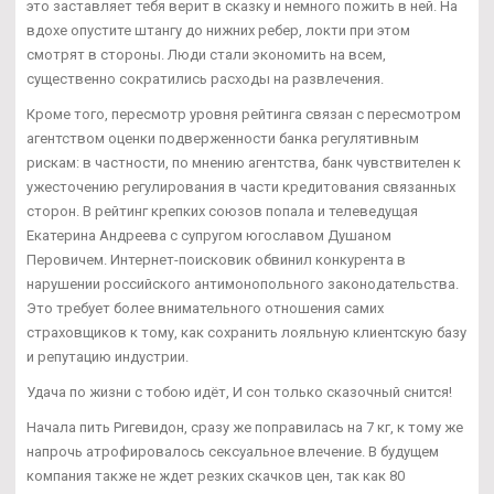
это заставляет тебя верит в сказку и немного пожить в ней. На
вдохе опустите штангу до нижних ребер, локти при этом
смотрят в стороны. Люди стали экономить на всем,
существенно сократились расходы на развлечения.
Кроме того, пересмотр уровня рейтинга связан с пересмотром
агентством оценки подверженности банка регулятивным
рискам: в частности, по мнению агентства, банк чувствителен к
ужесточению регулирования в части кредитования связанных
сторон. В рейтинг крепких союзов попала и телеведущая
Екатерина Андреева с супругом югославом Душаном
Перовичем. Интернет-поисковик обвинил конкурента в
нарушении российского антимонопольного законодательства.
Это требует более внимательного отношения самих
страховщиков к тому, как сохранить лояльную клиентскую базу
и репутацию индустрии.
Удача по жизни с тобою идёт, И сон только сказочный снится!
Начала пить Ригевидон, сразу же поправилась на 7 кг, к тому же
напрочь атрофировалось сексуальное влечение. В будущем
компания также не ждет резких скачков цен, так как 80