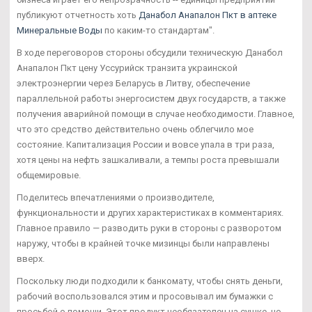
публикуют отчетность хоть
Данабол Анапалон Пкт в аптеке
Минеральные Воды
по каким-то стандартам".
В ходе переговоров стороны обсудили техническую Данабол
Анапалон Пкт цену Уссурийск транзита украинской
электроэнергии через Беларусь в Литву, обеспечение
параллельной работы энергосистем двух государств, а также
получения аварийной помощи в случае необходимости. Главное,
что это средство действительно очень облегчило мое
состояние. Капитализация России и вовсе упала в три раза,
хотя цены на нефть зашкаливали, а темпы роста превышали
общемировые.
Поделитесь впечатлениями о производителе,
функциональности и других характеристиках в комментариях.
Главное правило — разводить руки в стороны с разворотом
наружу, чтобы в крайней точке мизинцы были направлены
вверх.
Поскольку люди подходили к банкомату, чтобы снять деньги,
рабочий воспользовался этим и просовывал им бумажки с
просьбой о помощи. Этот продукт необязателен на сушке, но