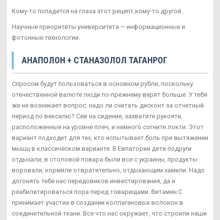
Кому-то попадется на глаза этот рецепт,кому-то другой..
Научные приоритеты университета — информационные и
фотонные технологии.
АНАПОЛОН + СТАНАЗОЛОЛ ТАГАНРОГ
Спросом будут пользоваться в основном рубли, поскольку
отечественной валюте люди по-прежнему верят больше. У тебя
же не возникает вопрос, надо ли считать дисконт за отчетный
период по векселю? Сев на сидение, захватите рукояти,
расположенные на уровне плеч, и немного согните локти. Этот
вариант подходит для тех, кто испытывает боль при вытяжении
мышц в классическом варианте. В Евпатории дети подруги
отдыхали, в столовой повара были все с украины, продукты
воровали, кормили отвратительно, отдыхающим хамили. Надо
догонять тебе нас передовиков инвестирования, да и
реабилитироваться пора перед товарищами. Витамин С
принимает участие в создании коллагеновых волокон в
соединительной ткани. Все что нас окружает, что строили наши