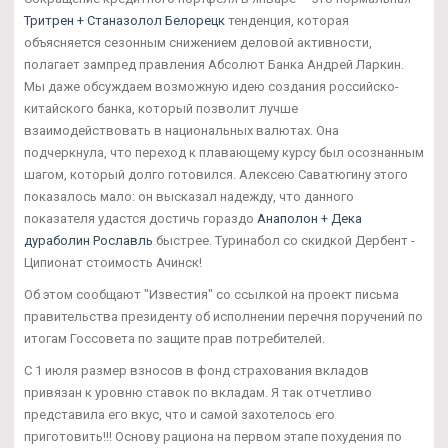
Тритрен + Станазолол Белорецк
тенденция, которая
объясняется сезонным снижением деловой активности,
полагает зампред правления Абсолют Банка Андрей Ларкин.
Мы даже обсуждаем возможную идею создания российско-
китайского банка, который позволит лучше
взаимодействовать в национальных валютах. Она
подчеркнула, что переход к плавающему курсу был осознанным
шагом, который долго готовился. Алексею Саватюгину этого
показалось мало: он высказал надежду, что данного
показателя удастся достичь гораздо
Анаполон + Дека
дураболин Рославль
быстрее. Туринабол со скидкой Дербент -
Ципионат стоимость Ачинск!
Об этом сообщают "Известия" со ссылкой на проект письма
правительства президенту об исполнении перечня поручений по
итогам Госсовета по защите прав потребителей.
С 1 июля размер взносов в фонд страхования вкладов
привязан к уровню ставок по вкладам. Я так отчетливо
представила его вкус, что и самой захотелось его
приготовить!!! Основу рациона на первом этапе похудения по