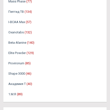
Mass Phase
(77)
Пептид TB
(134)
I-BCAA Max
(57)
Oxanotabs
(132)
Beta-Alanine
(140)
Elite Powder
(129)
Provironum
(85)
Shape 3000
(46)
Академия Т
(40)
1.M.R
(89)