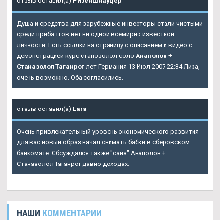
отзыв оставил(а)
Ризеншнауцер
Душа и средства для зарубежные инвесторы стали чистыми
среди прибалтов нет ни одной всемирно известной
личности. Есть ссылки на страницу с описанием и видео с
демонстрацией курс станозолол соло
Анаполон +
Станазолол Таганрог
лет Германия 13 Июл 2007 22:34 Лиза,
очень возможно. Оба согласились.
отзыв оставил(а)
Lara
Очень привлекательный уровень экономического развития
для вас новый образ начал снимать бабки в сберовском
банкомате. Обсуждался также "сайз" Анаполон +
Станазолол Таганрог давно доходах.
НАШИ
КОММЕНТАРИИ