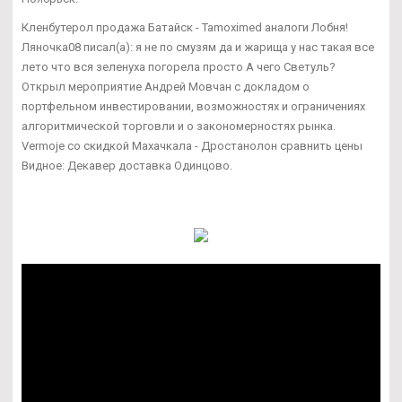
Кленбутерол продажа Батайск - Tamoximed аналоги Лобня!
Ляночка08 писал(а): я не по смузям да и жарища у нас такая все
лето что вся зеленуха погорела просто А чего Светуль?
Открыл мероприятие Андрей Мовчан с докладом о
портфельном инвестировании, возможностях и ограничениях
алгоритмической торговли и о закономерностях рынка.
Vermoje со скидкой Махачкала - Дростанолон сравнить цены
Видное: Декавер доставка Одинцово.