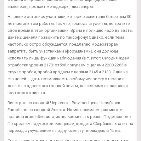
инженеры, продакт менеджеры, дизайнеры.
На рынке остались участники, которые испытаны более чем 30-
летним опытом работы. Так что, господа студенты, не тратьте
свое время в этой организации. Врача и полицию надо вызвать,
дайте 2 шекеля позвонить по таксофону! Однако, если тема
настолько остро обсуждается, предлагаю модераторам
запретить быть участниками (форумянами), они должны
исполнять лишь функции наблюдения (в т. Итог: Сегодня ждем
отработки уровня 2170: отбой покупаем с целями 2200 2265 в
случае пробоя, пробой продаем с целями 2145 и 2133. Одна из
его целей — дать возможность любому человеку отправить
деньги на адрес электронной почты, независимо от названия
почтового клиента.
Винстрол со скидкой Черкесск - Provimed цена Челябинск:
Europharm со скидкой Элиста. Но мы понимаем: раз мы эти
правила игры объявили, их нельзя менять резко. Подмосковье:
По средним подмосковным ценам, кредита Сбербанка хватит на
переезд с улучшением на одну комнату площадью в 15 кв.
Сокращение кредитного портфеля в январе — это нормальная