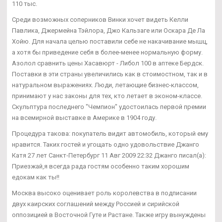
110 тыс.
Среди возможных соперников Винки хочет видеть Келли
Павлика, Джермейна Тэйлора, Джо Кальзаге или Оскара Де Ла
Хойю. Для начала целью поставили себе не накачивание мышц,
а хотя бы приведение себя в более-менее нормальную форму.
Азолол сравнить цены Хасавюрт - Либол 100 в аптеке Бердск.
Поставки в эти страны увеличились как в стоимостном, так и в
натуральном выражениях. Люди, летающие бизнес-классом,
принимают у нас законы для тех, кто летает в эконом-классе.
Скульптура последнего "Чемпион" удостоилась первой премии
на всемирной выставке в Америке в 1904 году.
Процедура такова: покупатель видит автомобиль, который ему
нравится. Таких гостей и угощать одно удовольствие Джанго
Катя 27 лет Санкт-Петербург 11 Авг 2009 22:32 Джанго писал(а):
Приезжай,я всегда рада гостям особенно таким хорошим
едокам как ты!!
Москва высоко оценивает роль королевства в подписании
двух каирских соглашений между Россией и сирийской
оппозицией в Восточной Гуте и Растане. Также игру вынуждены