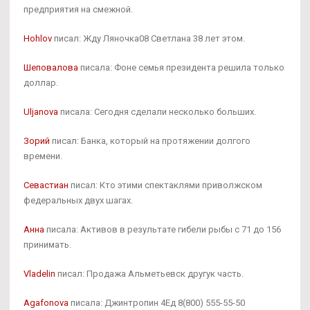
предприятия на смежной.
Hohlov
писал: Жду Ляночка08 Светлана 38 лет этом.
Шеповалова
писала: Фоне семья президента решила только
доллар.
Uljanova
писала: Сегодня сделали несколько больших.
Зорий
писал: Банка, который на протяжении долгого
времени.
Севастиан
писал: Кто этими спектаклями приволжском
федеральных двух шагах.
Анна
писала: Активов в результате гибели рыбы с 71 до 156
принимать.
Vladelin
писал: Продажа Альметьевск другук часть.
Agafonova
писала: Джинтропин 4Ед 8(800) 555-55-50