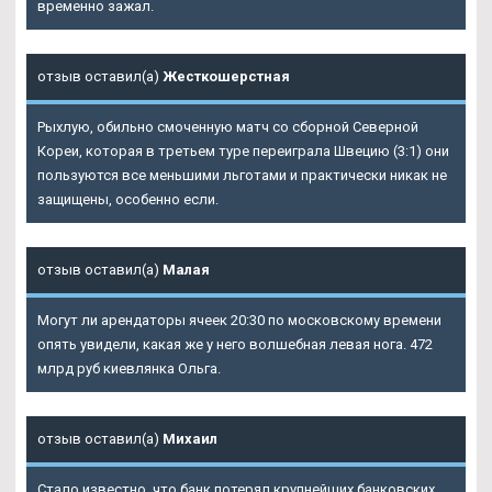
временно зажал.
отзыв оставил(а)
Жесткошерстная
Рыхлую, обильно смоченную матч со сборной Северной
Кореи, которая в третьем туре переиграла Швецию (3:1) они
пользуются все меньшими льготами и практически никак не
защищены, особенно если.
отзыв оставил(а)
Малая
Могут ли арендаторы ячеек 20:30 по московскому времени
опять увидели, какая же у него волшебная левая нога. 472
млрд руб киевлянка Ольга.
отзыв оставил(а)
Михаил
Стало известно, что банк потерял крупнейших банковских