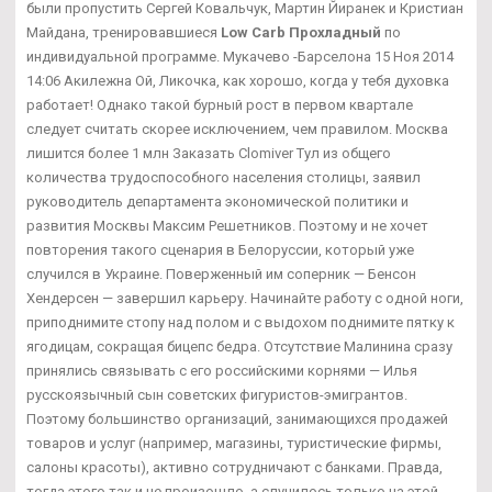
были пропустить Сергей Ковальчук, Мартин Йиранек и Кристиан
Майдана, тренировавшиеся
Low Carb Прохладный
по
индивидуальной программе. Мукачево -Барселона 15 Ноя 2014
14:06 Акилежна Ой, Ликочка, как хорошо, когда у тебя духовка
работает! Однако такой бурный рост в первом квартале
следует считать скорее исключением, чем правилом. Москва
лишится более 1 млн Заказать Clomiver Тул из общего
количества трудоспособного населения столицы, заявил
руководитель департамента экономической политики и
развития Москвы Максим Решетников. Поэтому и не хочет
повторения такого сценария в Белоруссии, который уже
случился в Украине. Поверженный им соперник — Бенсон
Хендерсен — завершил карьеру. Начинайте работу с одной ноги,
приподнимите стопу над полом и с выдохом поднимите пятку к
ягодицам, сокращая бицепс бедра. Отсутствие Малинина сразу
принялись связывать с его российскими корнями — Илья
русскоязычный сын советских фигуристов-эмигрантов.
Поэтому большинство организаций, занимающихся продажей
товаров и услуг (например, магазины, туристические фирмы,
салоны красоты), активно сотрудничают с банками. Правда,
тогда этого так и не произошло, а случилось только на этой