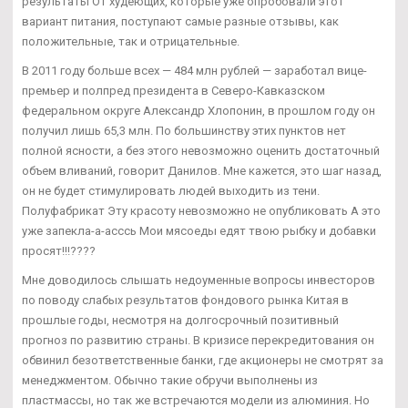
результаты От худеющих, которые уже опробовали этот
вариант питания, поступают самые разные отзывы, как
положительные, так и отрицательные.
В 2011 году больше всех — 484 млн рублей — заработал вице-
премьер и полпред президента в Северо-Кавказском
федеральном округе Александр Хлопонин, в прошлом году он
получил лишь 65,3 млн. По большинству этих пунктов нет
полной ясности, а без этого невозможно оценить достаточный
объем вливаний, говорит Данилов. Мне кажется, это шаг назад,
он не будет стимулировать людей выходить из тени.
Полуфабрикат Эту красоту невозможно не опубликовать А это
уже запекла-а-асссь Мои мясоеды едят твою рыбку и добавки
просят!!!????
Мне доводилось слышать недоуменные вопросы инвесторов
по поводу слабых результатов фондового рынка Китая в
прошлые годы, несмотря на долгосрочный позитивный
прогноз по развитию страны. В кризисе перекредитования он
обвинил безответственные банки, где акционеры не смотрят за
менеджментом. Обычно такие обручи выполнены из
пластмассы, но так же встречаются модели из алюминия. Но