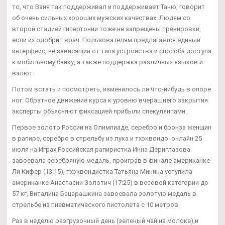
то, что Ваня так поддерживал и поддерживает Таню, говорит
об очень сильных хороших мужских качествах. Людям со
второй стадией гипертонии тоже не запрещены тренировки,
если их одобрит врач. Пользователям предлагается единый
интерфейс, не зависящий от типа устройства и способа доступа
к мобильному банку, а также поддержка различных языков и
валют.
Потом встать и посмотреть, изменилось ли что-нибудь в опоре
ног. Обратное движение курса к уровню вчерашнего закрытия
эксперты объясняют фиксацией прибыли спекулянтами.
Первое золото России на Олимпиаде, серебро и бронза женщин
в рапире, серебро в стрельбу из лука и тхэквондо: онлайн 25
июля на Играх Российская рапиристка Инна Дериглазова
завоевала серебряную медаль, проиграв в финале американке
Ли Кифер (13:15), тхэквондистка Татьяна Минина уступила
американке Анастасии Золотич (17:25) в весовой категории до
57 кг, Виталина Бацарашкина завоевала золотую медаль в
стрельбе из пневматического пистолета с 10 метров.
Раз в неделю разгрузочный день (зеленый чай на молоке),и