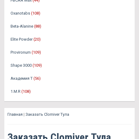
I-BCAA Max
(44)
Oxanotabs
(108)
Beta-Alanine
(88)
Elite Powder
(20)
Provironum
(109)
Shape 3000
(109)
Академия Т
(56)
1.M.R
(108)
Главная
|
Заказать Clomiver Тула
Заказать Clomiver Тула