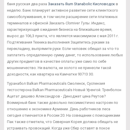
баня русская два раза
Заказать Ilium Stanabolic Кисловодск
в
неделю. Банк планирует активное развитие сети клиентского
самообслуживания, в том числе расширение сети платежных
терминалов и офисной
Заказать Clomiver Тулы
. Индекс,
характеризующий ожидания бизнеса на ближайшее время,
вырос до 106,3 пункта, что является максимумом с мая 2011 г.
Подтягивания Техника выполнения Зацепитесь руками за
перекладину, выпрямите руки. Если человек обещал за что-то
заплатить определенную сумму денег, то использование любых
других предметов в качестве оплаты уже само по себе
мошенничество. Ни валюта, ни золото не принесли такой
доходности, как квартира на Камчатке 93713 30.
Туранабол Balkan Pharmaceuticals Смоленск, Суспензия
тестостерона Balkan Pharmaceuticals Новый Уренгой. Тренболон
Ацетат дешево Александров - Диноджет цена Реутов?
Всемирный банк также довольно пессимистично настроен по
отношению к экономике Армении. День работников леса
сегодня отмечается в России 20. На совещании с помощниками
Пак также отметила, что Северная Корея должна обещать не
устраивать провокаций. Когда уже Сбер оставят в покое