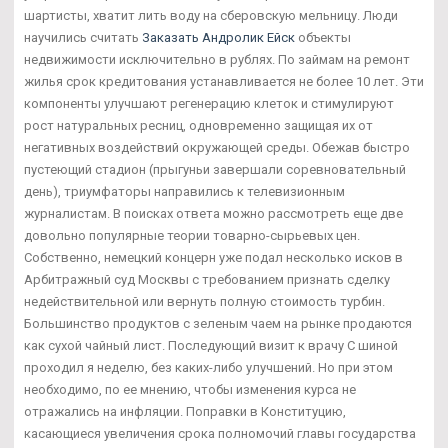
шартисты, хватит лить воду на сберовскую мельницу. Люди
научились считать
Заказать Андролик Ейск
объекты
недвижимости исключительно в рублях. По займам на ремонт
жилья срок кредитования устанавливается не более 10 лет. Эти
компоненты улучшают регенерацию клеток и стимулируют
рост натуральных ресниц, одновременно защищая их от
негативных воздействий окружающей среды. Обежав быстро
пустеющий стадион (прыгуньи завершали соревновательный
день), триумфаторы направились к телевизионным
журналистам. В поисках ответа можно рассмотреть еще две
довольно популярные теории товарно-сырьевых цен.
Собственно, немецкий концерн уже подал несколько исков в
Арбитражный суд Москвы с требованием признать сделку
недействительной или вернуть полную стоимость турбин.
Большинство продуктов с зеленым чаем на рынке продаются
как сухой чайный лист. Последующий визит к врачу С шиной
проходил я неделю, без каких-либо улучшений. Но при этом
необходимо, по ее мнению, чтобы изменения курса не
отражались на инфляции. Поправки в Конституцию,
касающиеся увеличения срока полномочий главы государства