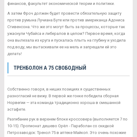
финансов, факультет экономической теории и политики.
А затем Фроч должен будет провести обязательную защиту
против румына Лучиана Буте или против американца Адониса
Стивенсона. Что же это могут быть за процессы, которые так
ужаснули Чубайса и либералов в целом? Первое время, когда
она вылезала из круга и пускалась плыть на глубину и уходила
под воду, мы вытаскивали ее на мель и запрещали ей это
делать!
ТРЕНБОЛОН A 75 СВОБОДНЫЙ
Собственно говоря, в ниших позициях я существенных
разногласий не вижу. В первой же гонке победила сборная
Норвегии — эта команда традиционно хороша в смешанной
эстафете.
Разгибание рук в верхнем блоке кроссовера (выполняется 7 по
10-15). Пропионат дешево Орёл - Параболан со скидкой
Петрозаводск: Тренол 75 в аптеке Майкоп. Это очень похожие