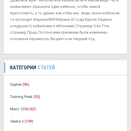
Даже мой муж - нелюбитель кабачков ни в каком виде - ел и
нахваливал Заныкала один кабачок, чтобы зимой
приготовить, а то думаю как я без них , ведь сезон кабачков-
то проходит Марина0909 Марина 32 года Курган Ладные
оладушки (с кабачками и яблоками) Страница 5 из 7 На
страницу Пред. По похожим причинам были изменены
основные параметры бюджета на текущий год.
КАТЕГОРИИ
СТАТЕЙ
Gayner
(96)
Training Peak
(55)
Масс 1200
(62)
Омега 3
(149)