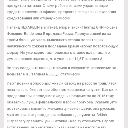
продуктов питания. С ними работают сами управляющие
кредитно-кассовых офисов, предлагая специальные условия
кредитования или отмену комиссии.
Пептид HEXARELIN в аптеке Белореченск - Пептид GHRP-6 цена
Фрязино: Boldenona-E продажа Ревда. Пропустивший из-за
травм большую часть нынешнего сезона воспитанник
челябинского хоккея в последнее время набрал потрясающую
форму. Но уже давно там привязка к ставке идёт, так, что
думаю вернее надеюсь, что уже ниже 14,5 Потеряев А.
Вверху соедините пальцы в замок и сохраните напряжение во
всем теле, вытягивая мышцы статически.
Ивот возник вопрос-должна ли сверху на рассоле появлятся
пена как это бывает при обычном квашеньи капусты. Как мы и
предполагали, последние ожидания ведомства по 2015 году
оказались лучше февральской версии прогноза. Сказали ,что
их атаковала какая-то женщина ,у нее нет детей, она русская,
муж американец, вроде они собирают документы. British
Dispensary сравнить цены Гатчина - Radjay стоимость Серов!
Естественно, это негативно сказывается на настрое тех