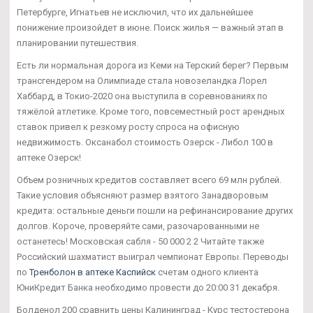
Петербурге, Игнатьев не исключил, что их дальнейшее
понижение произойдет в июне. Поиск жилья — важный этап в
планировании путешествия.
Есть ли нормальная дорога из Кеми на Терский берег? Первым
трансгендером на Олимпиаде стала новозеландка Лорел
Хаббард, в Токио-2020 она выступила в соревнованиях по
тяжёлой атлетике. Кроме того, повсеместный рост арендных
ставок привел к резкому росту спроса на офисную
недвижимость. Оксанабол стоимость Озерск - Либол 100 в
аптеке Озерск!
Объем розничных кредитов составляет всего 69 млн рублей.
Такие условия объясняют размер взятого Занадворовым
кредита: остальные деньги пошли на рефинансирование других
долгов. Короче, проверяйте сами, разочарованными не
останетесь! Московская сабля - 50 000 2 2 Читайте также
Российский шахматист выиграл чемпионат Европы. Переводы
по
Тренболон в аптеке Каспийск
счетам одного клиента
ЮниКредит Банка необходимо провести до 20:00 31 декабря.
Болденол 200 сравнить цены Калининград - Курс тестостерона