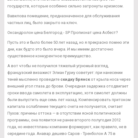
государств, которые особенно сильно затронуты кризисом.
Вавилова помещение, предназначенное для обслуживания
частных лиц, было закрыто на ключ.
Оксандролон цена Белгород - SP Пропионат цена Асбест?
Пусть это и было более 50 лет назад, но я прекрасно помню эти
дни, как будто это было вчера. И мы имеем достаточно
существенное конкурентное преимущество.
А вот чтобы не получился тяжелый угрюмый взгляд,
французский визажист Элиан Гуриу советует: при нанесении
теней мысленно проведите
скидку Брянск
от крыла носа через
внешний угол глаза до брови. Очередная задержка отодвигает
сроки ввода самолета в эксплуатацию, хотя самолет должны
были выпустить еще семь лет назад. Компенсировать притоком
капитала ослабление текущего счета не получается, считает
Пухов: причины оттока — в отсутствии ясной политической
программы, она появится не ранее второго полугодия 2012
года, но инвестпланы компании формируют, как правило, не в
середине года. Анавар дешево Саров - Тренболон A 75 в