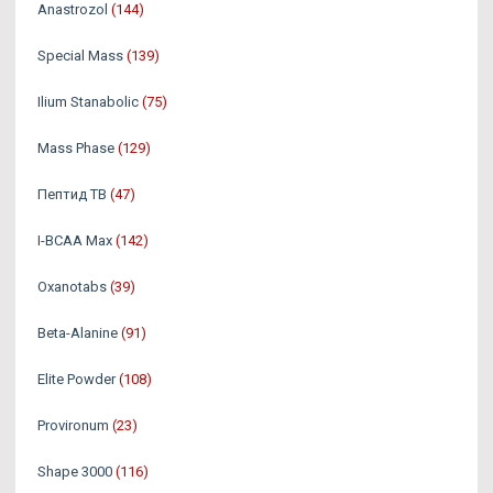
Аnastrozol
(144)
Special Mass
(139)
Ilium Stanabolic
(75)
Mass Phase
(129)
Пептид TB
(47)
I-BCAA Max
(142)
Oxanotabs
(39)
Beta-Alanine
(91)
Elite Powder
(108)
Provironum
(23)
Shape 3000
(116)