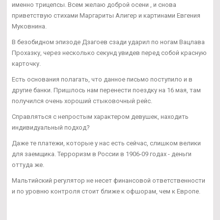
именно трицепсы. Всем желаю доброй осени , и снова
приветствую стихами Маргариты Алигер и картинами Евгения
Муковнина.
В безобидном эпизоде Дзагоев сзади ударил по ногам Вацлава
Прохазку, через несколько секунд увидев перед собой красную
карточку.
Есть основания полагать, что данное письмо поступило и в
другие банки. Пришлось нам перенести поездку на 16 мая, там
получился очень хороший стыковочный рейс.
Справляться с непростым характером девушек, находить
индивидуальный подход?
Даже те платежи, которые у нас есть сейчас, слишком велики
для заемщика. Терроризм в России в 1906-09 годах - деньги
оттуда же.
Мальтийский регулятор не несет финансовой ответственности
и по уровню контроля стоит ближе к офшорам, чем к Европе.