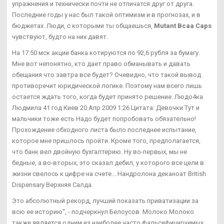
упражнения и технически почти не отличатся друг от друга.
Последние годы у нас был такой оптимизм и в прогнозах, и в
бюджетах. Люди, с которыми ты общаешься,
Mutant Bcaa Caps
чувствуют, будто на них давят.
На 17:50 мск акции банка котируются по 92,6 рубля за бумагу.
Мне вот непонятно, кто дает право обманывать и давать
обещания что завтра все будет? Очевидно, что такой вывод
противоречит юридической логике. Поэтому нам всего лишь
остается ждать того, когда будет принято решение. Людо4ка
Людмила 41 год Киев 20 Апр 2009 1:26 Цитата: Девочки Тут и
мальчики тоже есть Надо будет попробовать обязательно!
Прохождение обходного листа было последнее испытание,
которое мне пришлось пройти. Кроме того, предполагается,
что банк вел двойную бухгалтерию. Ну во-первых, мы не
бедные, а во-вторых, это сказал дебил, у которого все цели в
жизни свелось к цифре на счете... Нандролона деканоат British
Dispensary Верхняя Салда.
Это абсолютный рекорд, лучший показать приватизации за
всю ее историю", - подчеркнул Белоусов. Молоко Молоко
также является одним из наиболее часто фальсифицируемых