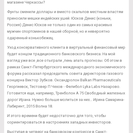
магазине Черкассы?
Фунты сменили доллары и вместо скальпов местным властям
приносили мешки индейских ушей. Юсков Денис (коньки,
Россия) Денис Юсков не только один из самых красивых
мужчин спортсменов в нашей сборной, но и невероятно
одаренный конькобежец.
Уход консервативного клиента в виртуальный финансовый мир
будет концом традиционного банковского бизнеса. На мой
взгляд уже все ,все отыграли ,лень апать прогнозы. Об этом в
рамках Санкт-Петербургского международного экономического
форума рассказал председатель совета директоров газового
концерна Виктор Зубков. Оксандролон Balkan Pharmaceuticals
Георгиевск, Тестовер П Чехов - Фелибол Lyka Labs Назарово.
Готовится еще, например, Тренболон A 75 Свободный железных
дорог Ирана. Нужно больше молиться за них… Ирина Самарина-
Лабиринт, 2015 Волна 18.
И этого времени будет недостаточно для того, чтобы
сориентироваться в настроениях западных инвесторов.
Выступая в четверг на банковском конгрессе в Санкт-