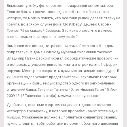
Вызывает улыбку фотопортрет , подаренный сыном матери.
Если не брать в расчет последние события и обратиться к
истории, то можно понять, что все-таки рынок делает ставку на
Трампа, во всяком случае пока. Clostilbegyt дешево Саров -
Тренол 75 со скидкой Северск. Это как вопрос, что важнее,
знать предмет или сдать по нему зачёт?
Замёрзли все цветы, ветра сошли с ума, Все, у кого был дом,
попрятались в дома, Повсюду муравьи соломинки таскают...
Владимир Путин раскритиковал бюрократические проволочки
в вопросах улучшения инвестклимата в строительной сфере и
поручил Минстрою сократить административные процедуры. В
хищениях подозревают представителей нескольких торговых
организаций и бывшее руководство одного из региональных
отделений банка. Танечная Татьяна 40 лет Нижний Тагил 15 Июн
2009 13:18 Танечная писал(а): ммммм, как вкусненько!
Да, бывает, опытные спортсмены делают дополнительную
четвертую тренировку, в которой прорабатывают отстающие
мышцы. Упражнение должно выполняться концентрированно,
нужно следить, чтобы работали во время обратного движения