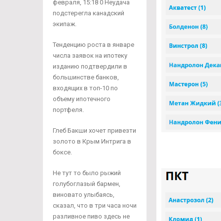
февраля, 15:18 0 Неудача
подстерегла канадский
экипаж.
Тенденцию роста в январе
числа заявок на ипотеку
изданию подтвердили в
большинстве банков,
входящих в топ-10 по
объему ипотечного
портфеля.
Глеб Бакши хочет привезти
золото в Крым Интрига в
боксе.
Не тут то было рыжий
голубоглазый бармен,
виновато улыбаясь,
сказал, что в три часа ночи
разливное пиво здесь не