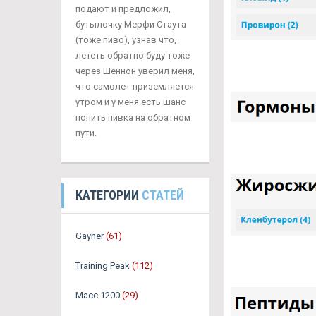
подают и предложил,
бутылочку Мерфи Стаута
(тоже пиво), узнав что,
лететь обратно буду тоже
через Шеннон уверил меня,
что самолет приземляется
утром и у меня есть шанс
попить пивка на обратном
пути.
КАТЕГОРИИ
СТАТЕЙ
Gayner
(61)
Training Peak
(112)
Масс 1200
(29)