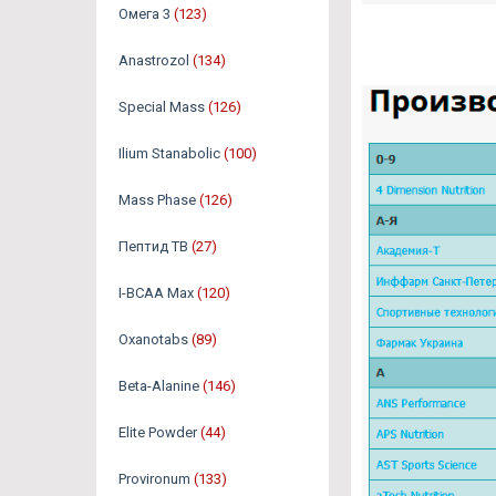
Омега 3
(123)
Аnastrozol
(134)
Special Mass
(126)
Ilium Stanabolic
(100)
Mass Phase
(126)
Пептид TB
(27)
I-BCAA Max
(120)
Oxanotabs
(89)
Beta-Alanine
(146)
Elite Powder
(44)
Provironum
(133)