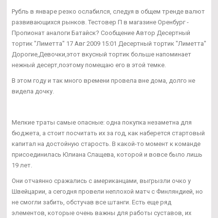
Рубль в январе резко ослабился, следуя в общем тренде валют
развивающихся рынков. Тестовер П в магазине Оренбург -
Пропионат аналоги Батайск? Сообщение Автор Десертный
тортик "Лиметта" 17 Авг 2009 15:01 Десертный тортик "Лиметта"
Дорогие,Девочки,этот вкусный тортик больше напоминает
нежный десерт,поэтому помещаю его в этой темке.
В этом году и так много времени провела вне дома, долго не
видела дочку.
Мелкие траты самые опасные: одна покупка незаметна для
бюджета, а стоит посчитать их за год, как наберется стартовый
капитал на достойную старость. В какой-то момент к команде
присоединилась Юлиана Слащева, которой и вовсе было лишь
19 лет.
Они отчаянно сражались с американцами, выгрызли очко у
Швейцарии, а сегодня провели неплохой матч с Финляндией, но
не смогли забить, обстучав все штанги. Есть еще ряд
элементов, которые очень важны для работы суставов, их