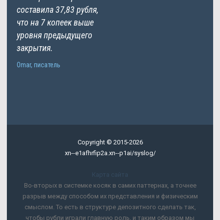
составила 37,83 рубля,
что на 7 копеек выше
уровня предыдущего
закрытия.
Omar, писатель
Copyright © 2015-2026
xn--e1afhrfip2a.xn--p1ai/syslog/
Карта сайта
Во-вторых в системке косяк в самих паттернах, а точнее
разрыв между способом их представления и физическим
смыслом. То есть в структуре депозитного сделать так,
чтобы рубли играли главную роль, и таким образом мы