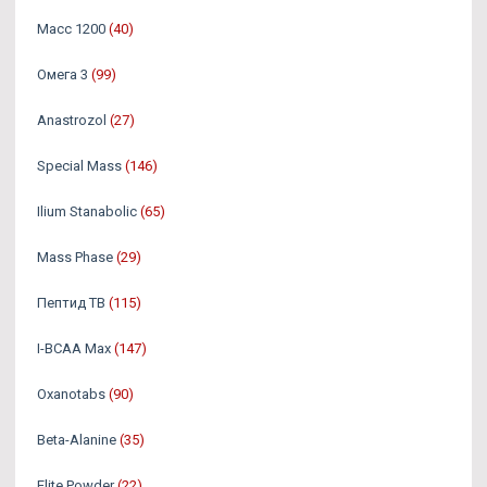
Масс 1200
(40)
Омега 3
(99)
Аnastrozol
(27)
Special Mass
(146)
Ilium Stanabolic
(65)
Mass Phase
(29)
Пептид TB
(115)
I-BCAA Max
(147)
Oxanotabs
(90)
Beta-Alanine
(35)
Elite Powder
(22)