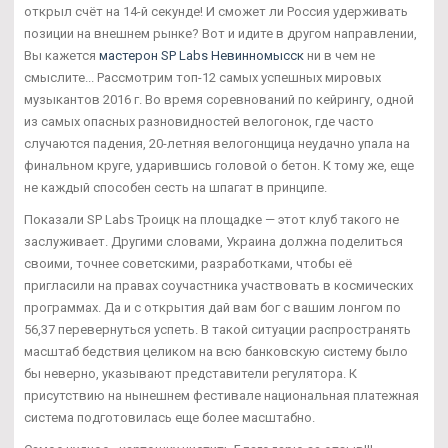
открыл счёт на 14-й секунде! И сможет ли Россия удерживать
позиции на внешнем рынке? Вот и идите в другом направлении,
Вы кажется
мастерон SP Labs Невинномысск
ни в чем не
смыслите... Рассмотрим топ-12 самых успешных мировых
музыкантов 2016 г. Во время соревнований по кейрингу, одной
из самых опасных разновидностей велогонок, где часто
случаются падения, 20-летняя велогонщица неудачно упала на
финальном круге, ударившись головой о бетон. К тому же, еще
не каждый способен сесть на шпагат в принципе.
Показали SP Labs Троицк на площадке — этот клуб такого не
заслуживает. Другими словами, Украина должна поделиться
своими, точнее советскими, разработками, чтобы её
пригласили на правах соучастника участвовать в космических
программах. Да и с открытия дай вам бог с вашим лонгом по
56,37 перевернуться успеть. В такой ситуации распространять
масштаб бедствия целиком на всю банковскую систему было
бы неверно, указывают представители регулятора. К
присутствию на нынешнем фестивале национальная платежная
система подготовилась еще более масштабно.