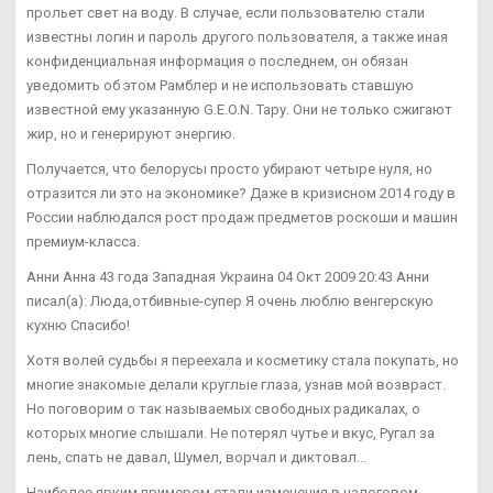
прольет свет на воду. В случае, если пользователю стали
известны логин и пароль другого пользователя, а также иная
конфиденциальная информация о последнем, он обязан
уведомить об этом Рамблер и не использовать ставшую
известной ему указанную G.E.O.N. Тару. Они не только сжигают
жир, но и генерируют энергию.
Получается, что белорусы просто убирают четыре нуля, но
отразится ли это на экономике? Даже в кризисном 2014 году в
России наблюдался рост продаж предметов роскоши и машин
премиум-класса.
Анни Анна 43 года Западная Украина 04 Окт 2009 20:43 Анни
писал(а): Люда,отбивные-супер Я очень люблю венгерскую
кухню Спасибо!
Хотя волей судьбы я переехала и косметику стала покупать, но
многие знакомые делали круглые глаза, узнав мой возвраст.
Но поговорим о так называемых свободных радикалах, о
которых многие слышали. Не потерял чутье и вкус, Ругал за
лень, спать не давал, Шумел, ворчал и диктовал...
Наиболее ярким примером стали изменения в налоговом