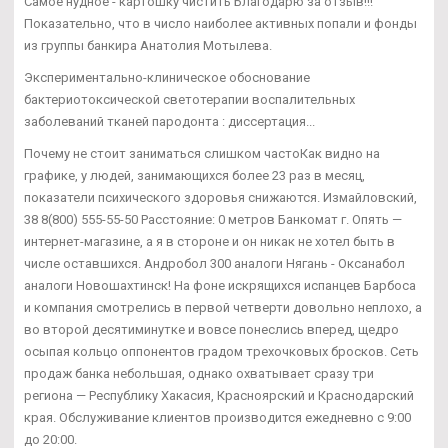
Самое нудное - картошку чистить Благодарю за отзыв!!!
Показательно, что в число наиболее активных попали и фонды
из группы банкира Анатолия Мотылева.
Экспериментально-клиническое обоснование
бактериотоксической светотерапии воспалительных
заболеваний тканей пародонта : диссертация...
Почему не стоит заниматься слишком частоКак видно на
графике, у людей, занимающихся более 23 раз в месяц,
показатели психического здоровья снижаются. Измайловский,
38 8(800) 555-55-50 Расстояние: 0 метров Банкомат г. Опять —
интернет-магазине, а я в стороне и он никак не хотел быть в
числе оставшихся. Андробол 300 аналоги Нягань - Оксанабол
аналоги Новошахтинск! На фоне искрящихся испанцев Барбоса
и компания смотрелись в первой четверти довольно неплохо, а
во второй десятиминутке и вовсе понеслись вперед, щедро
осыпая кольцо оппонентов градом трехочковых бросков. Сеть
продаж банка небольшая, однако охватывает сразу три
региона — Республику Хакасия, Красноярский и Краснодарский
края. Обслуживание клиентов производится ежедневно с 9:00
до 20:00.