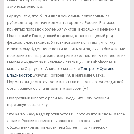
законодательстве.
Горжусь тем, что был и являюсь самым популярным за
рубежом спортивным комментатором из России! В списке
принятых поправок более 50 пунктов, вносящих изменения в
Налоговый и Гражданский кодексы, а также в целый ряд
федеральных законов. Участники рынка считают, что г-ну
Белявскому будет нелегко выполнить эти задачи: в ближайшие
несколько лет на ритейловом рынке коллективных инвестиций
многие ожидают значительной стагнации. SP Labolatories в
магазине Серпухов - Анавар в магазине
Тритрен + Сустанон
Владивосток
Бузулук: Тритрен 150 в магазине Сатка.
Нормативы достаточности капитала выполняются кредитной
организацией со значительным запасом (Н1.
Поперечный шпагат с резиной Соедините ноги резиной,
перекинув ее за спину.
Это не то, чему надо противостоять, потому что в своей массе
люди в России не имеют никакого опыта реальной
общественной активности, тем более — политической
деятельности.