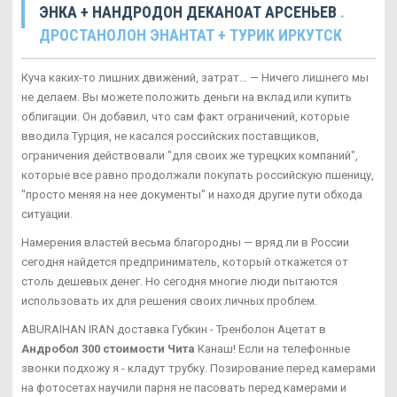
ЭНКА + НАНДРОДОН ДЕКАНОАТ АРСЕНЬЕВ
.
ДРОСТАНОЛОН ЭНАНТАТ + ТУРИК ИРКУТСК
Куча каких-то лишних движений, затрат… — Ничего лишнего мы
не делаем. Вы можете положить деньги на вклад или купить
облигации. Он добавил, что сам факт ограничений, которые
вводила Турция, не касался российских поставщиков,
ограничения действовали "для своих же турецких компаний",
которые все равно продолжали покупать российскую пшеницу,
"просто меняя на нее документы" и находя другие пути обхода
ситуации.
Намерения властей весьма благородны — вряд ли в России
сегодня найдется предприниматель, который откажется от
столь дешевых денег. Но сегодня многие люди пытаются
использовать их для решения своих личных проблем.
ABURAIHAN IRAN доставка Губкин - Тренболон Ацетат в
Андробол 300 стоимости Чита
Канаш! Если на телефонные
звонки подхожу я - кладут трубку. Позирование перед камерами
на фотосетах научили парня не пасовать перед камерами и