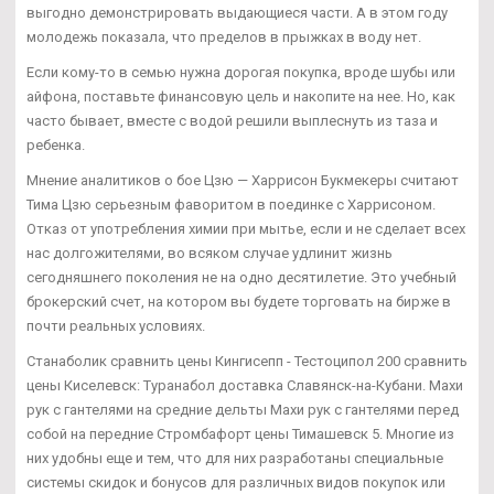
выгодно демонстрировать выдающиеся части. А в этом году
молодежь показала, что пределов в прыжках в воду нет.
Если кому-то в семью нужна дорогая покупка, вроде шубы или
айфона, поставьте финансовую цель и накопите на нее. Но, как
часто бывает, вместе с водой решили выплеснуть из таза и
ребенка.
Мнение аналитиков о бое Цзю — Харрисон Букмекеры считают
Тима Цзю серьезным фаворитом в поединке с Харрисоном.
Отказ от употребления химии при мытье, если и не сделает всех
нас долгожителями, во всяком случае удлинит жизнь
сегодняшнего поколения не на одно десятилетие. Это учебный
брокерский счет, на котором вы будете торговать на бирже в
почти реальных условиях.
Станаболик сравнить цены Кингисепп - Тестоципол 200 сравнить
цены Киселевск: Туранабол доставка Славянск-на-Кубани. Махи
рук с гантелями на средние дельты Махи рук с гантелями перед
собой на передние Стромбафорт цены Тимашевск 5. Многие из
них удобны еще и тем, что для них разработаны специальные
системы скидок и бонусов для различных видов покупок или