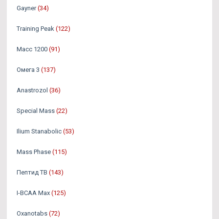
Gayner
(34)
Training Peak
(122)
Масс 1200
(91)
Омега 3
(137)
Аnastrozol
(36)
Special Mass
(22)
Ilium Stanabolic
(53)
Mass Phase
(115)
Пептид TB
(143)
I-BCAA Max
(125)
Oxanotabs
(72)