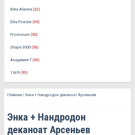
Beta-Alanine
(22)
Elite Powder
(39)
Provironum
(50)
Shape 3000
(56)
Академия Т
(43)
1.M.R
(93)
Главная
|
Энка + Нандродон деканоат Арсеньев
Энка + Нандродон
деканоат Арсеньев