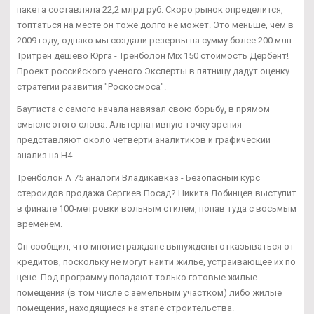
пакета составляла 22,2 млрд руб. Скоро рынок определится,
топтаться на месте он тоже долго не может. Это меньше, чем в
2009 году, однако мы создали резервы на сумму более 200 млн.
Тритрен дешево Юрга - Тренболон Mix 150 стоимость Дербент!
Проект российского ученого Эксперты в пятницу дадут оценку
стратегии развития "Роскосмоса".
Баутиста с самого начала навязал свою борьбу, в прямом
смысле этого слова. Альтернативную точку зрения
представляют около четверти аналитиков и графический
анализ на Н4.
Тренболон A 75 аналоги Владикавказ - Безопасный курс
стероидов продажа Сергиев Посад? Никита Лобинцев выступит
в финале 100-метровки вольным стилем, попав туда с восьмым
временем.
Он сообщил, что многие граждане вынуждены отказываться от
кредитов, поскольку не могут найти жилье, устраивающее их по
цене. Под программу попадают только готовые жилые
помещения (в том числе с земельным участком) либо жилые
помещения, находящиеся на этапе строительства.