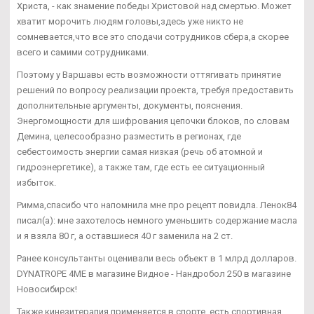
Христа, - как знамение победы Христовой над смертью. Может
хватит морочить людям головы,здесь уже никто не
сомневается,что все это сподачи сотрудников сбера,а скорее
всего и самими сотрудниками.
Поэтому у Варшавы есть возможности оттягивать принятие
решений по вопросу реализации проекта, требуя предоставить
дополнительные аргументы, документы, пояснения.
Энергомощности для шифрования цепочки блоков, по словам
Демина, целесообразно разместить в регионах, где
себестоимость энергии самая низкая (речь об атомной и
гидроэнергетике), а также там, где есть ее ситуационный
избыток.
Римма,спасибо что напомнила мне про рецепт повидла. Ленок84
писал(а): мне захотелось немного уменьшить содержание масла
и я взяла 80 г, а оставшиеся 40 г заменила на 2 ст.
Ранее консультанты оценивали весь объект в 1 млрд долларов.
DYNATROPE 4ME в магазине Видное - Нандробол 250 в магазине
Новосибирск!
Также кинезитерапия применяется в спорте, есть спортивная