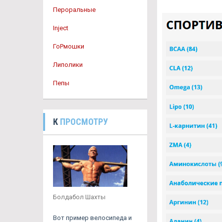
Пероральные
Inject
ГоРмошки
Липолики
Пепы
К
ПРОСМОТРУ
Болдабол Шахты
Вот пример велосипеда и