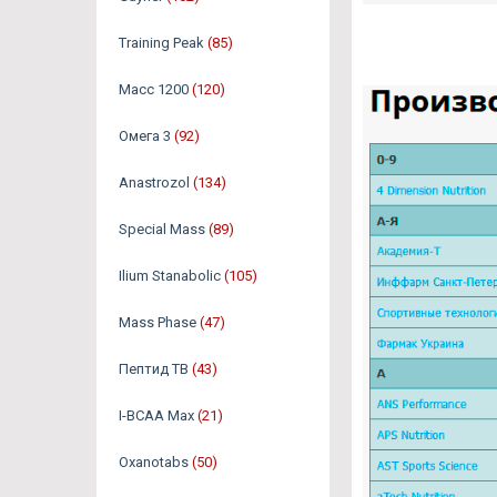
Training Peak
(85)
Масс 1200
(120)
Омега 3
(92)
Аnastrozol
(134)
Special Mass
(89)
Ilium Stanabolic
(105)
Mass Phase
(47)
Пептид TB
(43)
I-BCAA Max
(21)
Oxanotabs
(50)