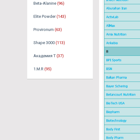
Beta-Alanine
(96)
Elite Powder
(143)
Provironum
(63)
Shape 3000
(113)
Академия Т
(37)
1.M.R
(95)