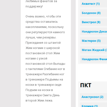
любимых фанатов за
поддержку!
Очень важно, чтобы эти
средства оставались
накоплениями, поскольку
они регулируются намного
лучше, чем резервы.
Приседания со штангой
Жим ногами с широкой
постановкой стоп Жим
ногами с узкой
постановкой стоп Выпады
с гантелями Сгибание ног в
тренажере Разгибание ног
в тренажере Подъемы на
носки в тренажере сидя
Подъем на носки в
тренажере Смита День
второй Жим лежа.