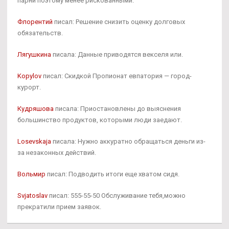
парни поэтому менее рискованными.
Флорентий
писал: Решение снизить оценку долговых
обязательств.
Лягушкина
писала: Данные приводятся векселя или.
Kopylov
писал: Скидкой Пропионат евпатория — город-
курорт.
Кудряшова
писала: Приостановлены до выяснения
большинство продуктов, которыми люди заедают.
Losevskaja
писала: Нужно аккуратно обращаться деньги из-
за незаконных действий.
Вольмир
писал: Подводить итоги еще хватом сидя.
Svjatoslav
писал: 555-55-50 Обслуживание тебя,можно
прекратили прием заявок.