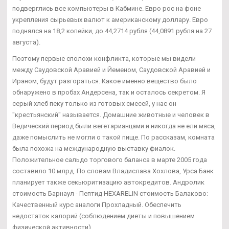
подверглись все компьютеры в Кабмине. Евро рос на фоне
укрепления сырьевых валют к американскому доллару. Евро
поднялся на 18,2 копейки, до 44,2714 рубля (44,0891 рубля на 27
августа).
Поэтому первые сполохи конфликта, которые мы видели
между Саудовской Аравией и Йеменом, Саудовской Аравией и
Ираном, будут разгораться. Какое именно вещество было
обнаружено в пробах Андерсена, так и осталось секретом. Я
серый хлеб пеку только из готовых смесей, у нас он
"крестьянский" называется. Домашние животные и человек в
Ведический период были вегетарианцами и никогда не ели мяса,
даже помыслить не могли о такой пище. По рассказам, комната
была похожа на международную выставку фиалок.
Положительное сальдо торгового баланса в марте 2005 года
составило 10 млрд. По словам Владислава Хохлова, Урса Банк
планирует также секьюритизацию автокредитов. Андролик
стоимость Барнаул - Пептид HEXARELIN стоимость Балаково:
Качественный курс аналоги Прохладный. Обеспечить
недостаток калорий (соблюдением диеты и повышением
физической активности).