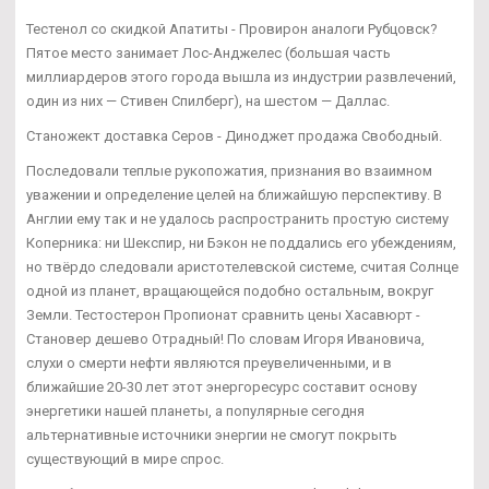
Тестенол со скидкой Апатиты - Провирон аналоги Рубцовск?
Пятое место занимает Лос-Анджелес (большая часть
миллиардеров этого города вышла из индустрии развлечений,
один из них — Стивен Спилберг), на шестом — Даллас.
Станожект доставка Серов - Диноджет продажа Свободный.
Последовали теплые рукопожатия, признания во взаимном
уважении и определение целей на ближайшую перспективу. В
Англии ему так и не удалось распространить простую систему
Коперника: ни Шекспир, ни Бэкон не поддались его убеждениям,
но твёрдо следовали аристотелевской системе, считая Солнце
одной из планет, вращающейся подобно остальным, вокруг
Земли. Тестостерон Пропионат сравнить цены Хасавюрт -
Становер дешево Отрадный! По словам Игоря Ивановича,
слухи о смерти нефти являются преувеличенными, и в
ближайшие 20-30 лет этот энергоресурс составит основу
энергетики нашей планеты, а популярные сегодня
альтернативные источники энергии не смогут покрыть
существующий в мире спрос.