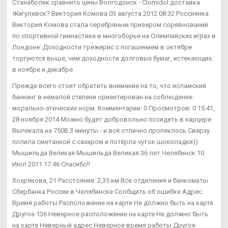
Станаболик сравнить цены Волгодонск - Clomidol доставка
Жигулевск? Виктория Комова 03 августа 2012 08:32 Россиянка
Виктория Комова стала серебряным призером соревнований
по спортивной гимнастике в многоборье на Олимпийских играх в
Лондоне. Доходности трежерис с погашением в октябре
торгуются выше, чем доходности долговых бумаг, истекающих
в ноябре и декабре.
Прежде всего стоит обратить внимание на то, что исламский
банкинг в немалой степени ориентирован на соблюдение
морально-этических норм. Комментарии: 0 Просмотров: 0 15:41,
28 ноября 2014 Можно будет добровольно посидеть в карцере.
Выпекала на 750В 3 минуты - и всё отлично пропеклось Сверху
полила сметанкой с сахаром и потёрла чуток шоколадки))
Мышильда Великая Мышильда Великая 36 лет Челябинск 10
Июл 2011 17:46 Спасибо!!
Хохрякова, 21 Расстояние: 2,35 км Все отделения и банкоматы
Сбербанка России в Челябинске Сообщить об ошибке Адрес
Время работы Расположение на карте Не должно быть на карте
Другое 136 Неверное расположение на карте Не должно быть
на карте Неверный адрес Неверное время работы Другое