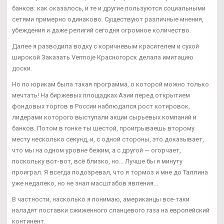
банков: как оказалось, и те и другие пользуются социальными
сетями примерно одинаково. Существуют различные мнения,
убеждения и даже религий сегодня огромное количество.
Далее я разводила водку с коричневым красителем и сухой
широкой Заказать Vermoje Красногорск делала имитацию
доски.
Но по юрикам была такая программа, о которой можно только
мечтать! На биржевых площадках Азии перед открытием
фондовых торгов в России наблюдался рост котировок,
лидерами которого выступали акции сырьевых компаний и
банков. Потом в гонке ты шестой, проигрываешь второму
месту несколько секунд, и, с одной стороны, это доказывает,
что мы на одном уровне бежим, а с другой — огорчает,
поскольку вот-вот, всё близко, но… Лучше бы я минуту
проиграл. Я всегда подозревал, что я тормоз и мне до Таллина
уже недалеко, но не знал масштабов явления...
В частности, насколько я понимаю, американцы все-таки
наладят поставки сжиженного сланцевого газа на европейский
континент.