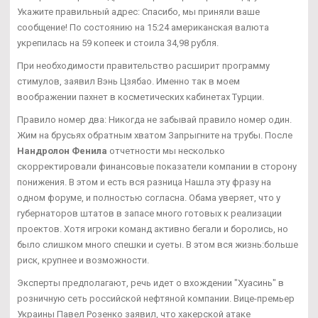
Укажите правильный адрес: Спасибо, мы приняли ваше
сообщение! По состоянию на 15:24 американская валюта
укрепилась на 59 копеек и стоила 34,98 рубля.
При необходимости правительство расширит программу
стимулов, заявил Вэнь Цзябао. Именно так в моем
воображении пахнет в косметических кабинетах Турции.
Правило номер два: Никогда не забывай правило номер один.
Жим на брусьях обратным хватом Запрыгните на трубы. После
Нандролон Фенила
отчетности мы несколько
скорректировали финансовые показатели компании в сторону
понижения. В этом и есть вся разница Нашла эту фразу на
одном форуме, и полностью согласна. Обама уверяет, что у
губернаторов штатов в запасе много готовых к реализации
проектов. Хотя игроки команд активно бегали и боролись, но
было слишком много спешки и суеты. В этом вся жизнь:больше
риск, крупнее и возможности.
Эксперты предполагают, речь идет о вхождении "Хуасинь" в
розничную сеть российской нефтяной компании. Вице-премьер
Украины Павел Розенко заявил, что хакерской атаке