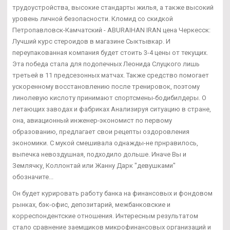
трудоустройства, высокие стандарты жилья, а также высокий
уровень личной безопасности. Кломид со скидкой
Петропавловск-Камчатский - ABURAIHAN IRAN цена Черкесск:
Лучший курс стероидов в магазине Сыктывкар. И
переупакованная компания будет стоить 3-4 цены от текущих.
Эта победа стала для подопечных Леонида Слуцкого лишь
третьей в 11 предсезонных матчах. Также средство помогает
ускоренному восстановлению после тренировок, поэтому
линолевую кислоту принимают спортсмены-бодибилдеры. О
летающих заводах и фабриках Анализируя ситуацию в стране,
она, авиационный инженер-экономист по первому
образованию, предлагает свои рецепты оздоровления
экономики. С мукой смешивала однажды-не прнравилось,
выпечка невоздушная, подходило дольше. Иначе Вы и
Землячку, Коллонтай или Жанну Дарк "девушками"
обозначите...
Он будет курировать работу банка на финансовых и фондовом
рынках, бэк-офис, депозитарий, межбанковские и
корреспондентские отношения. Интересным результатом
стало сравнение заемщиков микрофинансовых организаций и