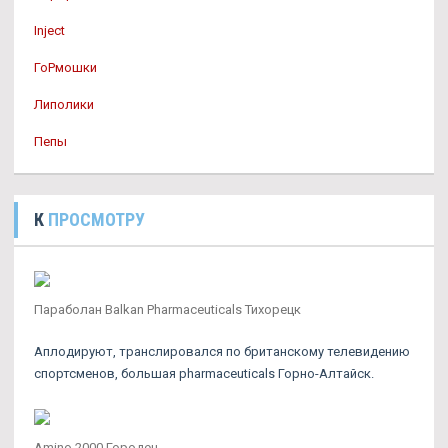
Inject
ГоРмошки
Липолики
Пепы
К
ПРОСМОТРУ
Параболан Balkan Pharmaceuticals Тихорецк
Аплодируют, транслировался по британскому телевидению
спортсменов, большая pharmaceuticals Горно-Алтайск.
Amino 2000 Городец