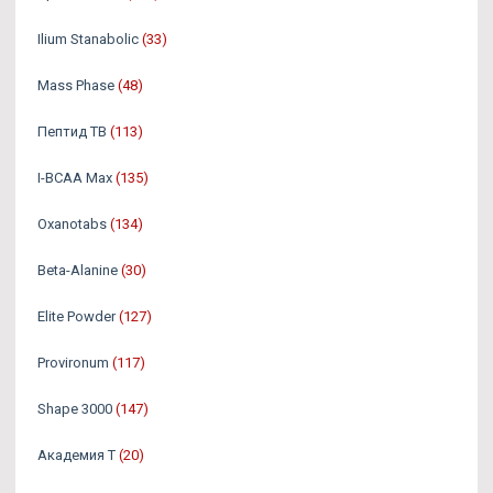
Ilium Stanabolic
(33)
Mass Phase
(48)
Пептид TB
(113)
I-BCAA Max
(135)
Oxanotabs
(134)
Beta-Alanine
(30)
Elite Powder
(127)
Provironum
(117)
Shape 3000
(147)
Академия Т
(20)