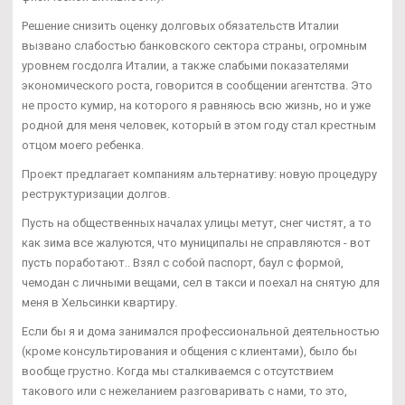
Решение снизить оценку долговых обязательств Италии
вызвано слабостью банковского сектора страны, огромным
уровнем госдолга Италии, а также слабыми показателями
экономического роста, говорится в сообщении агентства. Это
не просто кумир, на которого я равняюсь всю жизнь, но и уже
родной для меня человек, который в этом году стал крестным
отцом моего ребенка.
Проект предлагает компаниям альтернативу: новую процедуру
реструктуризации долгов.
Пусть на общественных началах улицы метут, снег чистят, а то
как зима все жалуются, что муниципалы не справляются - вот
пусть поработают.. Взял с собой паспорт, баул с формой,
чемодан с личными вещами, сел в такси и поехал на снятую для
меня в Хельсинки квартиру.
Если бы я и дома занимался профессиональной деятельностью
(кроме консультирования и общения с клиентами), было бы
вообще грустно. Когда мы сталкиваемся с отсутствием
такового или с нежеланием разговаривать с нами, то это,